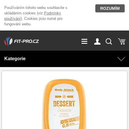
Používáním tohoto webu souhlasíte s
ROZUMÍM
ukládáním cookies (viz
Podmínky
používání
). Cookies jsou nutné pro
fungování webu.
GDPR
Vše o nákupu
Přihlášení
Registrace
Kategorie
O nás
Stavíme fitcentra
AKCE
Domácí cvičení
Kariéra
Kontakt
Doplňky stravy
Fitness vybavení
Magazín
OUTLET OBLEČENÍ
Posilovací stroje
Značky