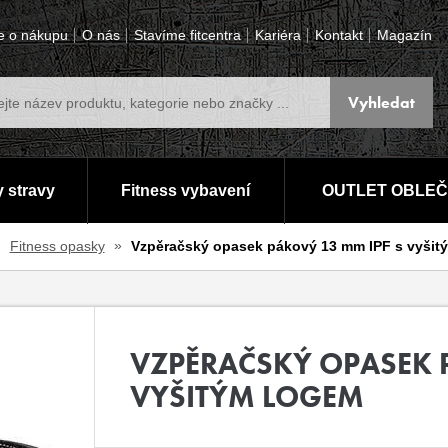
e o nákupu
O nás
Stavíme fitcentra
Kariéra
Kontakt
Magazín
 stravy
Fitness vybavení
OUTLET OBLEČ
Fitness opasky
Vzpěračský opasek pákový 13 mm IPF s vyšit
VZPĚRAČSKÝ OPASEK 
VYŠITÝM LOGEM