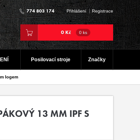
774 803 174
Přihlášení
Registrace
0 Kč
0 ks
ENÍ
Posilovací stroje
Značky
ým logem
PÁKOVÝ 13 MM IPF S