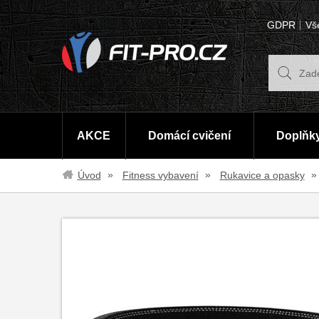
GDPR
Vš
AKCE
Domácí cvičení
Doplňky
Úvod
Fitness vybavení
Rukavice a opasky