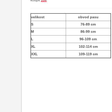
koupit
zde
velikost
obvod pasu
S
76-89 cm
M
86-99 cm
L
96-109 cm
XL
102-114 cm
XXL
109-119 cm