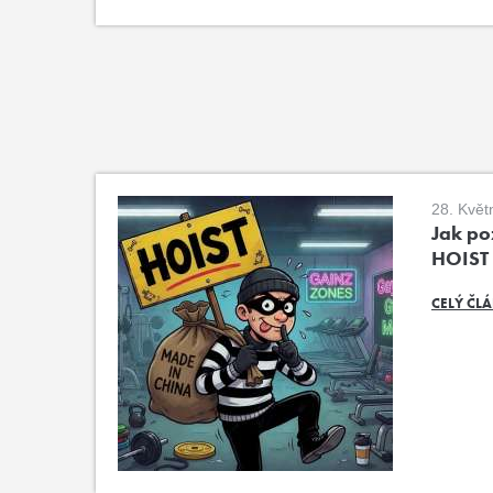
28. Květ
Jak poz
HOIST
CELÝ ČL