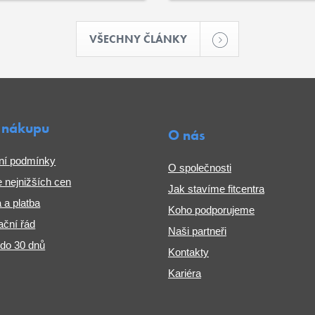
VŠECHNY ČLÁNKY
 nákupu
O nás
ní podmínky
O společnosti
 nejnižších cen
Jak stavíme fitcentra
 a platba
Koho podporujeme
ční řád
Naši partneři
 do 30 dnů
Kontakty
Kariéra