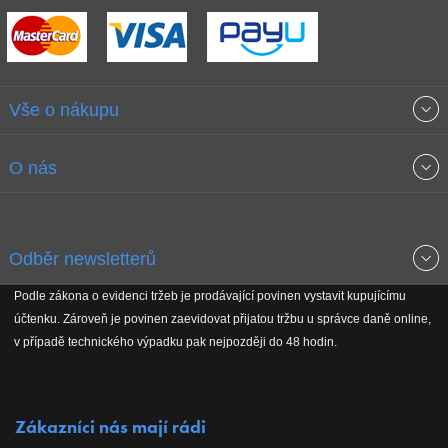
Vše o nákupu
Obchodní podmínky
O nás
Garance nejnižších cen
O společnosti
Odběr newsletterů
Doprava a platba
Jak stavíme fitcentra
Podle zákona o evidenci tržeb je prodávající povinen vystavit kupujícímu
Získejte přehled o novinkách, slevách, akčním zboží a upozornění
účtenku. Zároveň je povinen zaevidovat přijatou tržbu u správce daně online,
Reklamační řád
Koho podporujeme
na nové články v magazínu!
v případě technického výpadku pak nejpozději do 48 hodin.
Vrácení do 30 dnů
Naši partneři
Zákazníci nás mají rádi
Kontakty