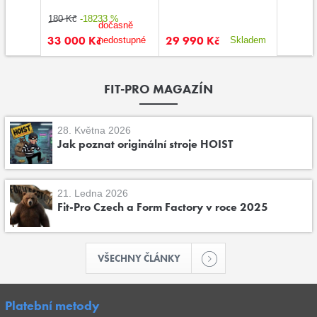
180 Kč
-18233 %
54 990 
dočasně
33 000 Kč
29 990 Kč
46 74
kladem
nedostupné
Skladem
FIT-PRO MAGAZÍN
28. Května 2026
Jak poznat originální stroje HOIST
21. Ledna 2026
Fit-Pro Czech a Form Factory v roce 2025
VŠECHNY ČLÁNKY
Platební metody