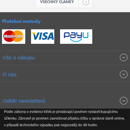
VŠECHNY ČLÁNKY
Platební metody
Vše o nákupu
Obchodní podmínky
O nás
Garance nejnižších cen
O společnosti
Odběr newsletterů
Doprava a platba
Jak stavíme fitcentra
Podle zákona o evidenci tržeb je prodávající povinen vystavit kupujícímu
Získejte přehled o novinkách, slevách, akčním zboží a upozornění
účtenku. Zároveň je povinen zaevidovat přijatou tržbu u správce daně online,
Reklamační řád
Koho podporujeme
na nové články v magazínu!
v případě technického výpadku pak nejpozději do 48 hodin.