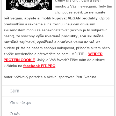
krémy si s chutí dám a jistě i
mnoho z Vás, ne-veganů. Tedy tím
chci pouze sdělit, že
nemusíte
být
vegani, abyste si mohli kupovat VEGAN produkty.
Oproti
předsudkům a řekněme si na rovinu i nějakým dřívějším
zkušenostem mohu za sebekonstatovat (ačkoliv je to subjektivní
názor), že všechny
výše uvedené produkty jsou skutečně
nutričně zajímavé, vyvážené a chuťově velmi dobré
. Až
budete příště na našem eshopu nakupovat, přihoďte si tam něco
z výše uvedeného a přesvědčte se sami. Můj TIP –
WEIDER
PROTEIN COOKIE
. Jaký je Váš favorit? Pište nám do diskuze
k článku na
facebook FIT-PRO
.
Autor: výživový poradce a aktivní sportovec Petr Svačina
GDPR
Vše o nákupu
O nás