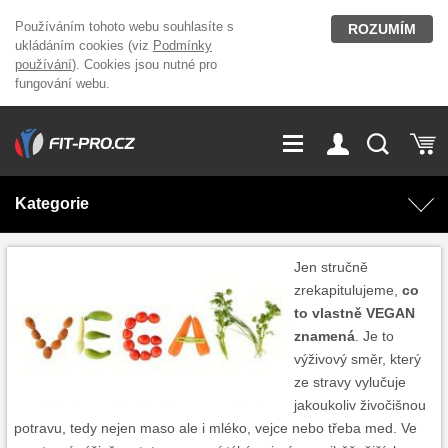
Používáním tohoto webu souhlasíte s
ROZUMÍM
ukládáním cookies (viz
Podmínky
používání
). Cookies jsou nutné pro
fungování webu.
GDPR
Vše o nákupu
Přihlášení
Registrace
Kategorie
O nás
Stavíme fitcentra
AKCE
Domácí cvičení
Jen stručně
zrekapitulujeme,
co
Kariéra
Kontakt
to vlastně VEGAN
Doplňky stravy
Fitness vybavení
znamená
. Je to
výživový směr, který
Magazín
OUTLET OBLEČENÍ
Posilovací stroje
ze stravy vylučuje
jakoukoliv živočišnou
potravu, tedy nejen maso ale i mléko, vejce nebo třeba med. Ve
Značky