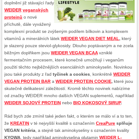
doplnění již stávající řady
WEIDER
veganských
proteinů
o nové
příchutě, dále vyvážený
komplexní produkt se zvýšeným podílem bílkovin a komplexem
vitamínů a minerálních látek
WEIDER VEGAN DIET MEAL
,
který
je slazený pouze steviol-glykosidy. Dlouho poptávaným a ne zcela
běžným doplňkem jsou
WEIDER VEGAN BCAA
vzniklé
fermentačním procesem, které konečně umožňují i veganům
použití těchto nejběžnějších esenciálních aminokyselin. Novinkou
jsou také produkty z řad
tyčinek a cookies
, konkrétně
WEIDER
VEGAN PROTEIN BAR
a
WEIDER PROTEIN COOKIE
,
které jsou
skutečně delikatesní záležitostí. Kromě těchto novinek nabízíme
od značky WEIDER mnoho dalších VEGAN suplementů, například
WEIDER SOJOVÝ PROTEIN
nebo
BIO KOKOSOVÝ SIRUP
.
Rád bych zde zmínil také jeden fakt, o kterém se málo ví a to ten,
že
KREATIN
v té nejvyšší kvalitě s označením
CreaPure
splňuje
VEGAN kritéria
, a stejně tak aminokyseliny s označením kvality
KYOWA
, tedy například aminokyselina glutamin
WEIDER L-