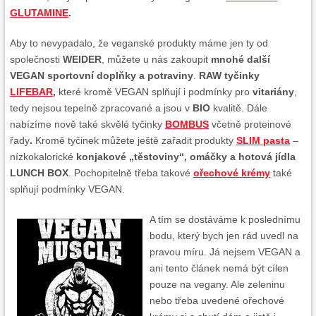
GLUTAMINE
.
Aby to nevypadalo, že veganské produkty máme jen ty od
společnosti
WEIDER
, můžete u nás zakoupit
mnohé další
VEGAN sportovní doplňky a potraviny
.
RAW tyčinky
LIFEBAR
,
které kromě VEGAN splňují i podmínky pro
vitariány
,
tedy nejsou tepelně zpracované a jsou v
BIO
kvalitě. Dále
nabízíme nově také skvělé tyčinky
BOMBUS
včetně proteinové
řady
.
Kromě tyčinek můžete ještě zařadit produkty
SLIM pasta
–
nízkokalorické
konjakové „těstoviny“, omáčky a hotová jídla
LUNCH BOX
. Pochopitelně třeba takové
ořechové krémy
také
splňují podmínky VEGAN.
A tím se dostáváme k poslednímu
bodu, který bych jen rád uvedl na
pravou míru. Já nejsem VEGAN a
ani tento článek nemá být cílen
pouze na vegany. Ale zeleninu
nebo třeba uvedené ořechové