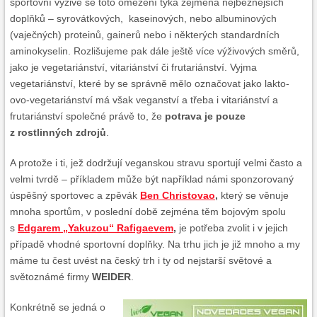
sportovní výživě se toto omezení týká zejména nejběžnějších
doplňků – syrovátkových, kaseinových, nebo albuminových
(vaječných) proteinů, gainerů nebo i některých standardních
aminokyselin. Rozlišujeme pak dále ještě více výživových směrů,
jako je vegetariánství, vitariánství či frutariánství. Vyjma
vegetariánství, které by se správně mělo označovat jako lakto-
ovo-vegetariánství má však veganství a třeba i vitariánství a
frutariánství společné právě to, že
potrava je pouze
z rostlinných zdrojů
.
A protože i ti, jež dodržují veganskou stravu sportují velmi často a
velmi tvrdě – příkladem může být například námi sponzorovaný
úspěšný sportovec a zpěvák
Ben Christovao
,
který se věnuje
mnoha sportům, v poslední době zejména těm bojovým spolu
s
Edgarem „Yakuzou“ Rafigaevem
,
je potřeba zvolit i v jejich
případě vhodné sportovní doplňky. Na trhu jich je již mnoho a my
máme tu čest uvést na český trh i ty od nejstarší světové a
světoznámé firmy
WEIDER
.
Konkrétně se jedná o