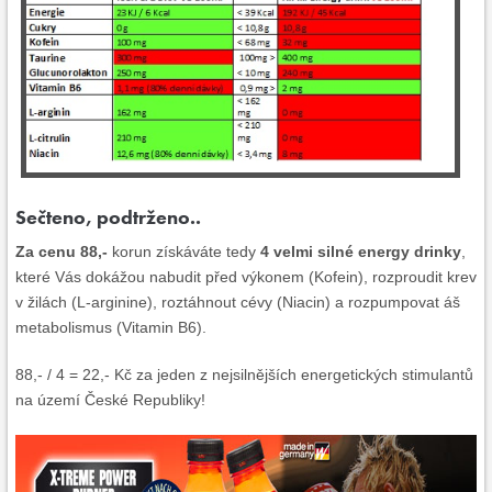
Sečteno, podtrženo..
Za cenu 88,-
korun získáváte tedy
4 velmi silné energy drinky
,
které Vás dokážou nabudit před výkonem (Kofein), rozproudit krev
v žilách (L-arginine), roztáhnout cévy (Niacin) a rozpumpovat áš
metabolismus (Vitamin B6).
88,- / 4 = 22,- Kč za jeden z nejsilnějších energetických stimulantů
na území České Republiky!