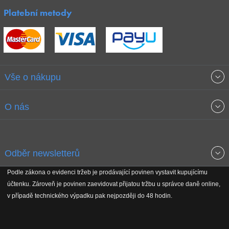
Platební metody
Vše o nákupu
Obchodní podmínky
O nás
Garance nejnižších cen
O společnosti
Odběr newsletterů
Doprava a platba
Jak stavíme fitcentra
Podle zákona o evidenci tržeb je prodávající povinen vystavit kupujícímu
Získejte přehled o novinkách, slevách, akčním zboží a upozornění
účtenku. Zároveň je povinen zaevidovat přijatou tržbu u správce daně online,
Reklamační řád
Koho podporujeme
na nové články v magazínu!
v případě technického výpadku pak nejpozději do 48 hodin.
Vrácení do 30 dnů
Naši partneři