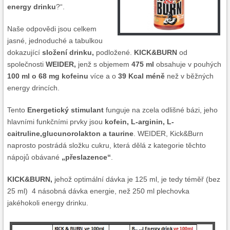
energy drinku
?“.
Naše odpovědi jsou celkem
jasné, jednoduché a tabulkou
dokazující
složení drinku,
podložené.
KICK&BURN
od
společnosti
WEIDER,
jenž s objemem
475 ml
obsahuje v pouhých
100 ml o 68 mg kofeinu
více a o
39 Kcal méně
než v běžných
energy drincích.
Tento
Energetický stimulant
funguje na zcela odlišné bázi, jeho
hlavními funkčními prvky jsou
kofein, L-arginin, L-
caitruline,glucunorolakton a taurine
. WEIDER, Kick&Burn
naprosto postrádá složku cukru, která dělá z kategorie těchto
nápojů obávané
„přeslazence“
.
KICK&BURN,
jehož optimální dávka je 125 ml, je tedy téměř (bez
25 ml) 4 násobná dávka energie, než 250 ml plechovka
jakéhokoli energy drinku.