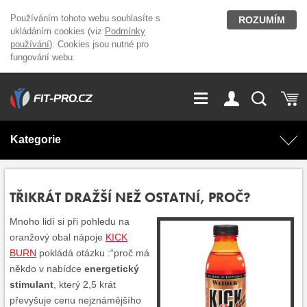
Používáním tohoto webu souhlasíte s
ROZUMÍM
ukládáním cookies (viz
Podmínky
používání
). Cookies jsou nutné pro
fungování webu.
GDPR
Vše o nákupu
Přihlášení
Registrace
Kategorie
O nás
Stavíme fitcentra
AKCE
Domácí cvičení
TŘIKRÁT DRAŽŠÍ NEŽ OSTATNÍ, PROČ?
Kariéra
Kontakt
Doplňky stravy
Fitness vybavení
Mnoho lidí si při pohledu na
oranžový obal nápoje
KICK
Magazín
BURN
pokládá otázku :“proč má
OUTLET OBLEČENÍ
Posilovací stroje
někdo v nabídce
energetický
stimulant
, který 2,5 krát
Značky
převyšuje cenu nejznámějšího