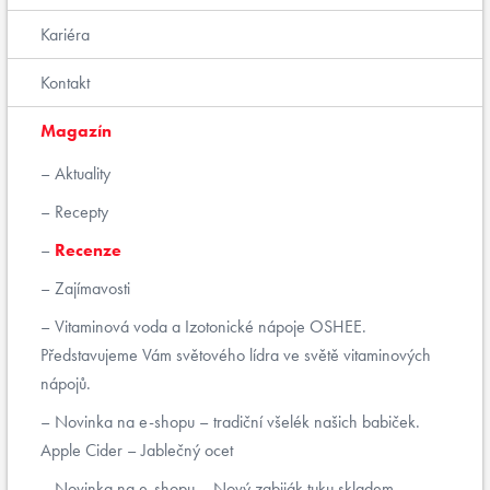
Kariéra
Kontakt
Magazín
Aktuality
Recepty
Recenze
Zajímavosti
Vitaminová voda a Izotonické nápoje OSHEE.
Představujeme Vám světového lídra ve světě vitaminových
nápojů.
Novinka na e-shopu – tradiční všelék našich babiček.
Apple Cider – Jablečný ocet
Novinka na e-shopu – Nový zabiják tuku skladem