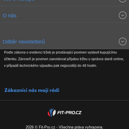
Obchodní podmínky
O nás
Garance nejnižších cen
O společnosti
Odběr newsletterů
Doprava a platba
Jak stavíme fitcentra
Podle zákona o evidenci tržeb je prodávající povinen vystavit kupujícímu
Získejte přehled o novinkách, slevách, akčním zboží a upozornění
účtenku. Zároveň je povinen zaevidovat přijatou tržbu u správce daně online,
Reklamační řád
Koho podporujeme
na nové články v magazínu!
v případě technického výpadku pak nejpozději do 48 hodin.
Vrácení do 30 dnů
Naši partneři
Zákazníci nás mají rádi
Kontakty
Kariéra
2026 © Fit-Pro.cz - Všechna práva vyhrazena.