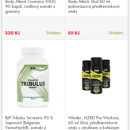
Body Attack Guarana 3000,
Body Attack Shot 60 ml,
90 kapslí, rostlinný extrakt z
jednorázová předtréninková
guarany
směs
320 Kč
50 Kč
Skladem
Skladem
BJP Tribulus Terrestris 90 %
Weider, HZRD Pre Workout,
Saponinů Bulgarian
60 ml Shot, předtréninková
VemoHerb®, extrakt z
směs s citrulinem a kofeinem