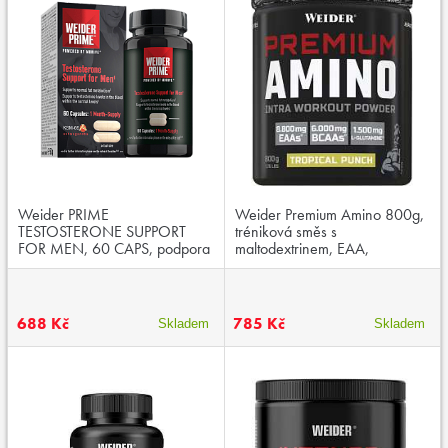
Weider PRIME
Weider Premium Amino 800g,
TESTOSTERONE SUPPORT
tréniková směs s
FOR MEN, 60 CAPS, podpora
maltodextrinem, EAA,
metabolismu tuků a tvorby
elektrolyty, bez kofeinu
testosteronu
688 Kč
785 Kč
Skladem
Skladem