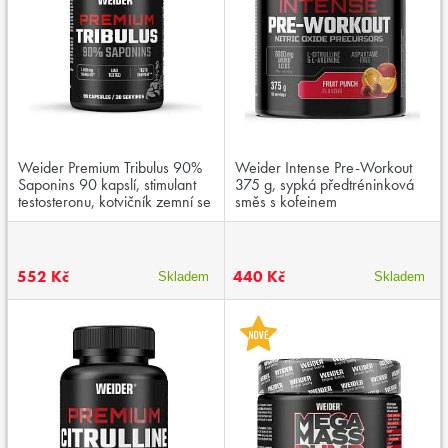
Weider Premium Tribulus 90%
Weider Intense Pre-Workout
Saponins 90 kapslí, stimulant
375 g, sypká předtréninková
testosteronu, kotvičník zemní se
směs s kofeinem
zinkem
552 Kč
440 Kč
Skladem
Skladem