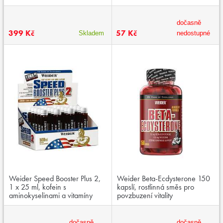
kotvičníku zemního
dočasně
399 Kč
57 Kč
Skladem
nedostupné
Weider Speed Booster Plus 2,
Weider Beta-Ecdysterone 150
1 x 25 ml, kofein s
kapslí, rostlinná směs pro
aminokyselinami a vitamíny
povzbuzení vitality
řady B
dočasně
dočasně