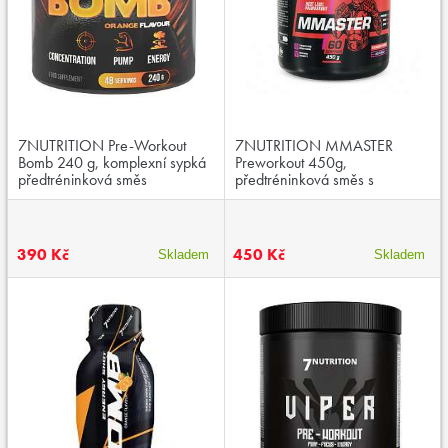
7NUTRITION Pre-Workout
7NUTRITION MMASTER
Bomb 240 g, komplexní sypká
Preworkout 450g,
předtréninková směs
předtréninková směs s
kofeinem
390 Kč
450 Kč
Skladem
Skladem