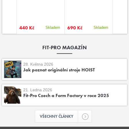
440 Kč
690 Kč
55 Kč
kladem
Skladem
Skladem
FIT-PRO MAGAZÍN
28. Května 2026
Jak poznat originální stroje HOIST
21. Ledna 2026
Fit-Pro Czech a Form Factory v roce 2025
VŠECHNY ČLÁNKY