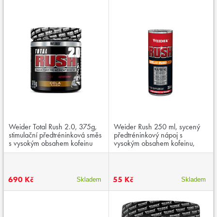
Weider Total Rush 2.0, 375g,
Weider Rush 250 ml, sycený
stimulační předtréninková směs
předtréninkový nápoj s
s vysokým obsahem kofeinu
vysokým obsahem kofeinu,
citrulinu, beta-alaninu, taurinu a
zinku
690 Kč
55 Kč
Skladem
Skladem