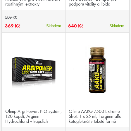
rostlinnými extrakty
podporu vitality a libida
500 Kč
369 Kč
640 Kč
Skladem
Skladem
Olimp Argi Power, NO systém,
Olimp AAKG 7500 Extreme
120 kapslí, Arginin
Shot, 1 x 25 ml, l-arginin alfa-
Hydrochlorid v kapslích
ketoglutarát v tekuté formě