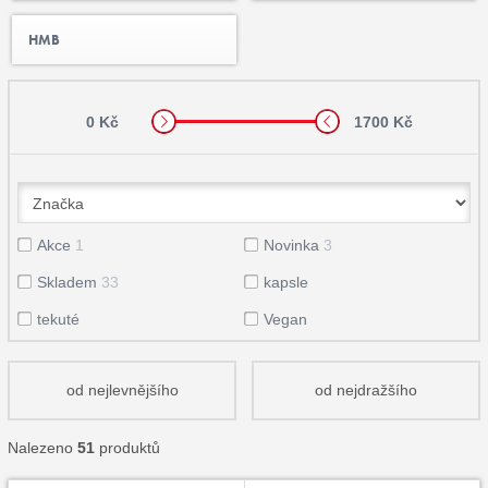
HMB
0 Kč
1700 Kč
Akce
1
Novinka
3
Skladem
33
kapsle
tekuté
Vegan
od nejlevnějšího
od nejdražšího
Nalezeno
51
produktů