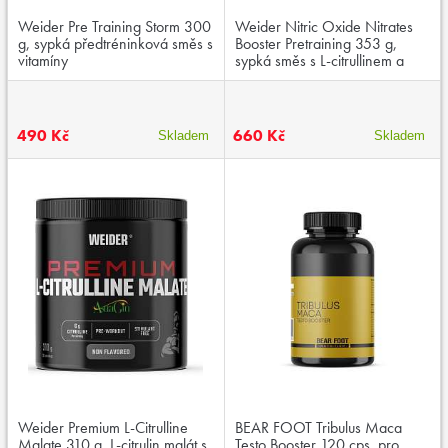
Weider Pre Training Storm 300
Weider Nitric Oxide Nitrates
g, sypká předtréninková směs s
Booster Pretraining 353 g,
vitamíny
sypká směs s L-citrullinem a
rostlinnými extrakty
490 Kč
660 Kč
Skladem
Skladem
Weider Premium L-Citrulline
BEAR FOOT Tribulus Maca
Malate 310 g, L-citrulin malát s
Testo Booster 120 cps, pro