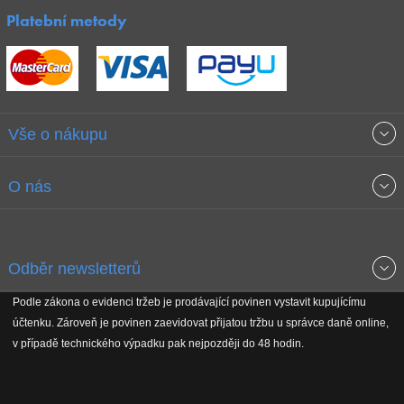
Platební metody
Vše o nákupu
Obchodní podmínky
O nás
Garance nejnižších cen
O společnosti
Odběr newsletterů
Doprava a platba
Jak stavíme fitcentra
Podle zákona o evidenci tržeb je prodávající povinen vystavit kupujícímu
Získejte přehled o novinkách, slevách, akčním zboží a upozornění
účtenku. Zároveň je povinen zaevidovat přijatou tržbu u správce daně online,
Reklamační řád
Koho podporujeme
na nové články v magazínu!
v případě technického výpadku pak nejpozději do 48 hodin.
Vrácení do 30 dnů
Naši partneři