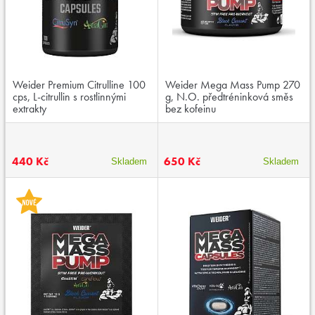
Weider Premium Citrulline 100
Weider Mega Mass Pump 270
cps, L-citrullin s rostlinnými
g, N.O. předtréninková směs
extrakty
bez kofeinu
440 Kč
650 Kč
Skladem
Skladem