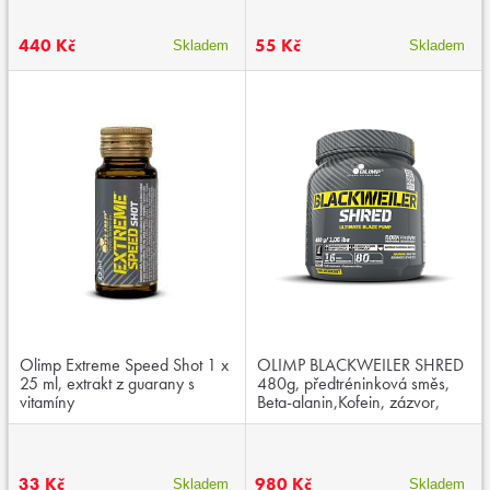
440 Kč
55 Kč
Skladem
Skladem
Olimp Extreme Speed Shot 1 x
OLIMP BLACKWEILER SHRED
25 ml, extrakt z guarany s
480g, předtréninková směs,
vitamíny
Beta-alanin,Kofein, zázvor,
zelený čaj,wasabi
33 Kč
980 Kč
Skladem
Skladem