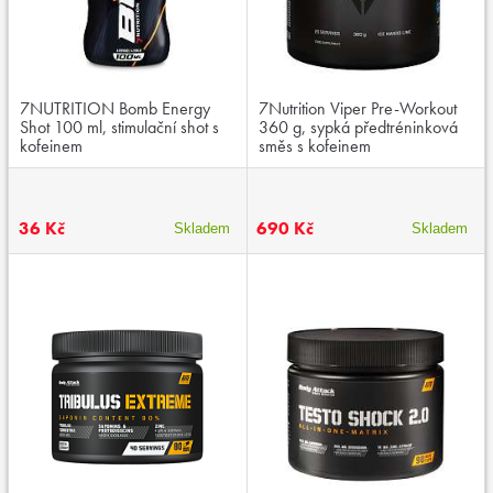
7NUTRITION Bomb Energy
7Nutrition Viper Pre-Workout
Shot 100 ml, stimulační shot s
360 g, sypká předtréninková
kofeinem
směs s kofeinem
36 Kč
690 Kč
Skladem
Skladem