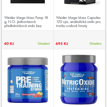
Weider Mega Mass Pump 18
Weider Mega Mass Capsules
g, N.O. jednorázová
120 cps, anabolická směs pro
předtréninková směs bez
tvorbu svalové hmoty
kofeinu
40 Kč
695 Kč
Skladem
Skladem