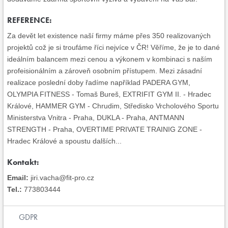
REFERENCE:
Za devět let existence naší firmy máme přes 350 realizovaných
projektů což je si troufáme říci nejvíce v ČR! Věříme, že je to dané
ideálním balancem mezi cenou a výkonem v kombinaci s naším
profeisionálním a zároveň osobním přístupem. Mezi zásadní
realizace poslední doby řadíme například PADERA GYM,
OLYMPIA FITNESS - Tomaš Bureš, EXTRIFIT GYM II. - Hradec
Králové, HAMMER GYM - Chrudim, Středisko Vrcholového Sportu
Ministerstva Vnitra - Praha, DUKLA - Praha, ANTMANN
STRENGTH - Praha, OVERTIME PRIVATE TRAINIG ZONE -
Hradec Králové a spoustu dalších...
Kontakt:
Email:
jiri.vacha@fit-pro.cz
Tel.:
773803444
GDPR