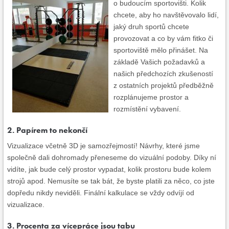
o budoucím sportovišti. Kolik
chcete, aby ho navštěvovalo lidí,
jaký druh sportů chcete
provozovat a co by vám fitko či
sportoviště mělo přinášet. Na
základě Vašich požadavků a
našich předchozích zkušeností
z ostatních projektů předběžně
rozplánujeme prostor a
rozmístění vybavení.
2. Papírem to nekončí
Vizualizace včetně 3D je samozřejmostí! Návrhy, které jsme
společně dali dohromady přeneseme do vizuální podoby. Díky ní
vidíte, jak bude celý prostor vypadat, kolik prostoru bude kolem
strojů apod. Nemusíte se tak bát, že byste platili za něco, co jste
dopředu nikdy neviděli. Finální kalkulace se vždy odvíjí od
vizualizace.
3. Procenta za vícepráce jsou tabu