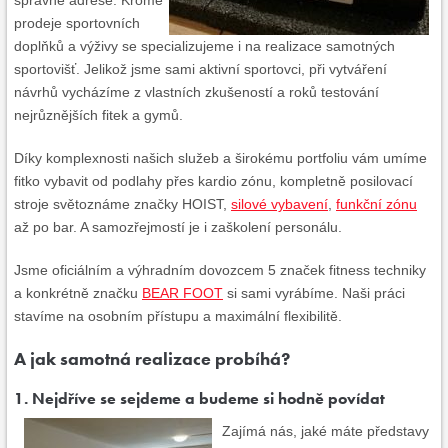
správné adrese. Kromě
prodeje sportovních
doplňků a výživy se specializujeme i na realizace samotných
sportovišť. Jelikož jsme sami aktivní sportovci, při vytváření
návrhů vycházíme z vlastních zkušeností a roků testování
nejrůznějších fitek a gymů.
Díky komplexnosti našich služeb a širokému portfoliu vám umíme
fitko vybavit od podlahy přes kardio zónu, kompletně posilovací
stroje světoznáme značky HOIST,
silové vybavení
,
funkční zónu
až po bar. A samozřejmostí je i zaškolení personálu.
Jsme oficiálním a výhradním dovozcem 5 značek fitness techniky
a konkrétně značku
BEAR FOOT
si sami vyrábíme. Naši práci
stavíme na osobním přístupu a maximální flexibilitě.
A jak samotná realizace probíhá?
1. Nejdříve se sejdeme a budeme si hodně povídat
Zajímá nás, jaké máte představy