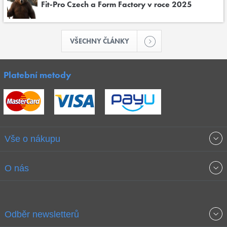
Fit-Pro Czech a Form Factory v roce 2025
VŠECHNY ČLÁNKY
Platební metody
Vše o nákupu
Obchodní podmínky
O nás
Garance nejnižších cen
O společnosti
Odběr newsletterů
Doprava a platba
Jak stavíme fitcentra