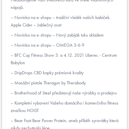
nápojů.
Novinka na e-shopu – tradiční všelék našich babiček.
Apple Cider – Jablečný ocet
Novinka na e-shopu – Nový zabiják tuku skladem
Novinka na e-shopu – OMEGA 3-6-9
BFC Cup Fitness Show 3. a 4.12. 2021 Liberec - Centrum
Babylon
DripDrops CBD kapky prémiové kvality
Masážní pistole Theragun by Therabody
Brotherhood of Steel představují naše výrobky a prodejnu
Kompletní vybavení Vašeho domácího i komerčního fitness
značkou HOIST
Bear Foot Bear Power Protein, aneb příběh syrovátky která
nikdy nechutnala lépe...