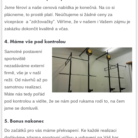
Jsme féroví a naše cenová nabídka je konečná. Na co si
plácneme, to prostě platí. Neúčtujeme si žádné ceny za
vícepráce a "zdržovačky". Věříme, že v našem i Vašem zájmu je
zakázku dokončit kvalitně a včas.
4. Máme vše pod kontrolou
Samotné postavení
sportoviště
nezadáváme externí
firmě, vše je v naší
režii. Od návrhů až po
samotnou realizaci.
Máte nás tedy pořád
pod kontrolou a vidíte, že se nám pod rukama rodí to, na čem
jsme se domluvili.
5. Bonus nakonec
Do začátků pro vás máme překvapení. Ke každé realizaci
dodáváme zdarma sportovní výživu a vybavení na Váš bar.