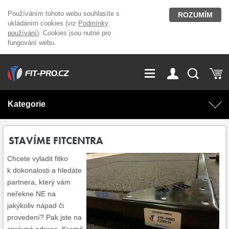
Používáním tohoto webu souhlasíte s
ROZUMÍM
ukládáním cookies (viz
Podmínky
používání
). Cookies jsou nutné pro
fungování webu.
GDPR
Vše o nákupu
Přihlášení
Registrace
Kategorie
O nás
Stavíme fitcentra
AKCE
Domácí cvičení
STAVÍME FITCENTRA
Kariéra
Kontakt
Chcete vyladit fitko
Doplňky stravy
Fitness vybavení
k dokonalosti a hledáte
partnera, který vám
Magazín
OUTLET OBLEČENÍ
Posilovací stroje
neřekne NE na
jakýkoliv nápad či
provedení? Pak jste na
Značky