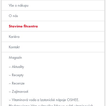
Vše o nákupu
O nás
Stavíme fitcentra
Kariéra
Kontakt
Magazín
Aktuality
Recepty
Recenze
Zajímavosti
Vitaminová voda a Izotonické nápoje OSHEE.
Představujeme Vám světového lídra ve světě vitaminových