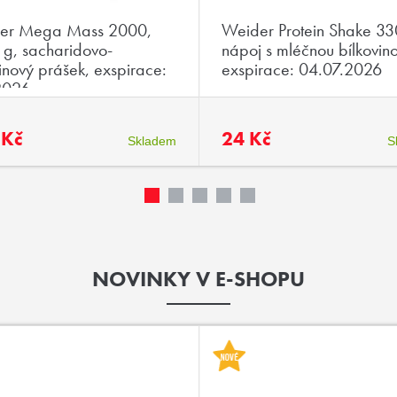
er Mega Mass 2000,
Weider Protein Shake 33
g, sacharidovo-
nápoj s mléčnou bílkovin
inový prášek, exspirace:
exspirace: 04.07.2026
2026
 Kč
24 Kč
Skladem
S
NOVINKY V E-SHOPU