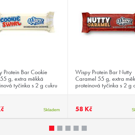
 Protein Bar Cookie
Wispy Protein Bar Nutty
 55 g, extra měkká
Caramel 55 g, extra mě
inová tyčinka s 2 g cukru
proteinová tyčinka s 2 g 
Kč
58 Kč
Skladem
S