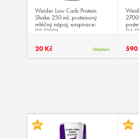
ithine
Weider Low Carb Protein
Weid
ginin a
Shake 250 ml, proteinový
2700 
mléčný nápoj, exspirace:
prote
03/2026
04/
20 Kč
590
Skladem
Skladem