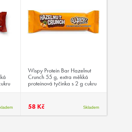
Wispy Protein Bar Hazelnut
Maxx B
kká
Crunch 55 g, extra měkká
kofeine
cukru
proteinová tyčinka s 2 g cukru
minerál
58 Kč
34 Kč
kladem
Skladem