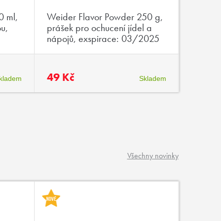
0 ml,
Weider Flavor Powder 250 g,
Weider
ou,
prášek pro ochucení jídel a
70g, en
nápojů, exspirace: 03/2025
vysokým
aminoky
exspir
49 Kč
19 Kč
kladem
Skladem
Všechny novinky