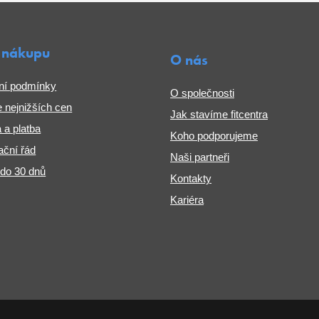
 nákupu
O nás
ní podmínky
O společnosti
 nejnižších cen
Jak stavíme fitcentra
 a platba
Koho podporujeme
ční řád
Naši partneři
 do 30 dnů
Kontakty
Kariéra