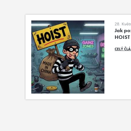
28. Květ
Jak poz
HOIST
CELÝ ČL