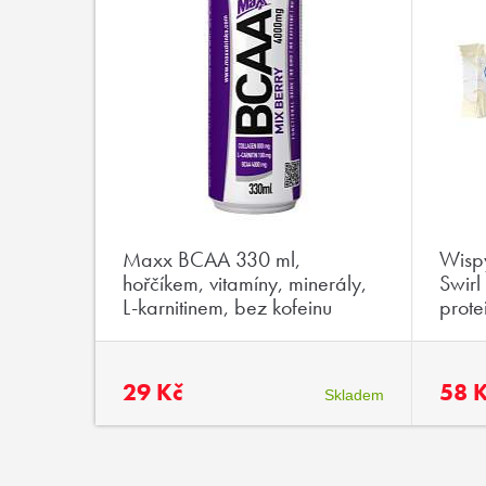
eamy
Maxx BCAA 330 ml,
Wispy
kká
hořčíkem, vitamíny, minerály,
Swirl
g cukru
L-karnitinem, bez kofeinu
prote
29 Kč
58 
Skladem
Skladem