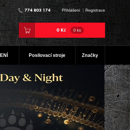
774 803 174
Přihlášení
Registrace
0 Kč
0 ks
ENÍ
Posilovací stroje
Značky