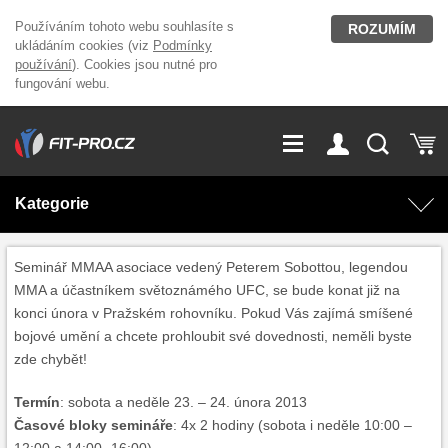
Používáním tohoto webu souhlasíte s
ROZUMÍM
ukládáním cookies (viz
Podmínky
používání
). Cookies jsou nutné pro
fungování webu.
GDPR
Vše o nákupu
Přihlášení
Registrace
Kategorie
O nás
Stavíme fitcentra
AKCE
Domácí cvičení
Seminář MMAA asociace vedený Peterem Sobottou, legendou
MMA a účastníkem světoznámého UFC, se bude konat již na
Kariéra
Kontakt
konci února v Pražském rohovníku. Pokud Vás zajímá smíšené
Doplňky stravy
Fitness vybavení
bojové umění a chcete prohloubit své dovednosti, neměli byste
zde chybět!
Magazín
OUTLET OBLEČENÍ
Posilovací stroje
Termín
: sobota a neděle 23. – 24. února 2013
Časové bloky semináře
: 4x 2 hodiny (sobota i neděle 10:00 –
Značky