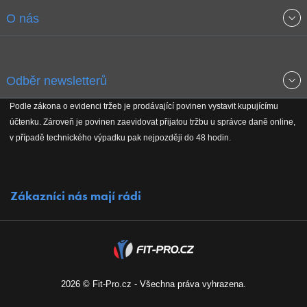
Obchodní podmínky
O nás
Garance nejnižších cen
O společnosti
Odběr newsletterů
Doprava a platba
Jak stavíme fitcentra
Podle zákona o evidenci tržeb je prodávající povinen vystavit kupujícímu
Získejte přehled o novinkách, slevách, akčním zboží a upozornění
účtenku. Zároveň je povinen zaevidovat přijatou tržbu u správce daně online,
Reklamační řád
Koho podporujeme
na nové články v magazínu!
v případě technického výpadku pak nejpozději do 48 hodin.
Vrácení do 30 dnů
Naši partneři
Zákazníci nás mají rádi
Kontakty
Kariéra
2026 © Fit-Pro.cz - Všechna práva vyhrazena.