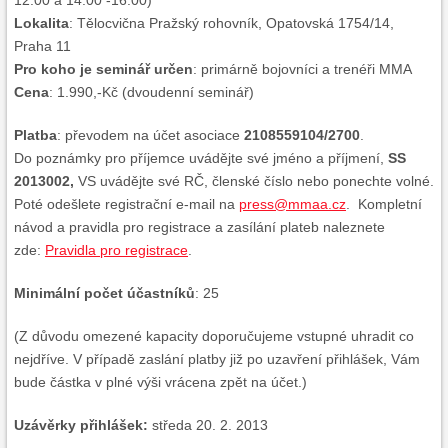
12:00 a 14:00 -16:00)
Lokalita
: Tělocvična Pražský rohovník, Opatovská 1754/14,
Praha 11
Pro koho je seminář určen
: primárně bojovníci a trenéři MMA
Cena
: 1.990,-Kč (dvoudenní seminář)
Platba
: převodem na účet asociace
2108559104/2700
.
Do poznámky pro příjemce uvádějte své jméno a příjmení,
SS
2013002,
VS uvádějte své RČ, členské číslo nebo ponechte volné.
Poté odešlete registrační e-mail na
press@mmaa.cz
. Kompletní
návod a pravidla pro registrace a zasílání plateb naleznete
zde:
Pravidla pro registrace
.
Minimální počet účastníků
: 25
(Z důvodu omezené kapacity doporučujeme vstupné uhradit co
nejdříve. V případě zaslání platby již po uzavření přihlášek, Vám
bude částka v plné výši vrácena zpět na účet.)
Uzávěrky přihlášek:
středa 20. 2. 2013