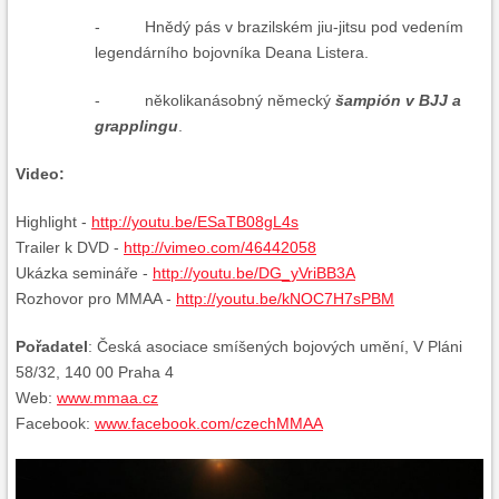
- Hnědý pás v brazilském jiu-jitsu pod vedením
legendárního bojovníka Deana Listera.
- několikanásobný německý
šampión v BJJ a
grapplingu
.
Video:
Highlight -
http://youtu.be/ESaTB08gL4s
Trailer k DVD -
http://vimeo.com/46442058
Ukázka semináře -
http://youtu.be/DG_yVriBB3A
Rozhovor pro MMAA -
http://youtu.be/kNOC7H7sPBM
Pořadatel
: Česká asociace smíšených bojových umění, V Pláni
58/32, 140 00 Praha 4
Web:
www.mmaa.cz
Facebook:
www.facebook.com/czechMMAA