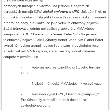
brzy. Po řadě vítězství na
německých turnajích a vítězství na jednom z největších
evropských turnajů KSW,
získal smlouvu s UFC
. Jak sám říká, ta
obrovská příležitost přišla příliš brzy a tři zápasy s těžkými soupeři
prohrál na body, ale ukázal se jako velmi talentovaný bojovník.
Začal trénovat s jedním nejlepších grapplerů v MMA vůbec,
šampiónem ADCC
Deanem Listerem
. Peter Sobotta je nejen
talentovaný bojovník, ale i výborný trenér. Jeho tým Planet Eater
vyhrál německou grapplingovou ligu a sám v posledním roce
absolvoval pět MMA zápasů, které všechny vyhrál vzdáním
soupeře v prvním kole.
- Veterán nejprestižnějšího světového turnaje
UFC.
- Nejlepší německý MMA bojovník ve své váze.
- Nedávno vydal
DVD „Effective grappling“
.
Pro účastníky semináře bude k dostání za
zvýhodněnou cenu.