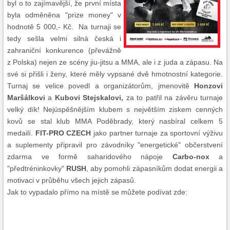
byl o to zajímavější, že první místa
byla odměněna "prize money" v
hodnotě 5 000,- Kč. Na turnaji se
tedy sešla velmi silná česká i
zahraniční konkurence (převážně
z Polska) nejen ze scény jiu-jitsu a MMA, ale i z juda a zápasu. Na
své si přišli i ženy, které měly vypsané dvě hmotnostní kategorie.
Turnaj se velice povedl a organizátorům, jmenovitě
Honzovi
Maršálkovi
a
Kubovi Stejskalovi,
za to patřil na závěru turnaje
velký dík! Nejúspěšnějším klubem s největším ziskem cenných
kovů se stal klub MMA Poděbrady, který nasbíral celkem 5
medailí.
FIT-PRO CZECH
jako partner turnaje za sportovní výživu
a suplementy připravil pro závodníky "energetické" občerstvení
zdarma ve formě saharidového nápoje
Carbo-nox
a
"předtréninkovky"
RUSH
, aby pomohli zápasníkům dodat energii a
motivaci v průběhu všech jejich zápasů.
Jak to vypadalo přímo na místě se můžete podívat zde: