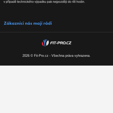
v případě technického výpadku pak nejpozději do 48 hodin.
Vrácení do 30 dnů
Naši partneři
Zákazníci nás mají rádi
Kontakty
Kariéra
2026 © Fit-Pro.cz - Všechna práva vyhrazena.