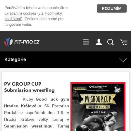
Používáním tohoto webu souhlasíte s
ROZUMÍM
ukládáním cookies (viz
Podmínky
používání
). Cookies jsou nutné pro
fungování webu.
GDPR
Vše o nákupu
Přihlášení
Registrace
Kategorie
O nás
Stavíme fitcentra
AKCE
Domácí cvičení
PV GROUP CUP
Submission wrestling
Kariéra
Kontakt
Doplňky stravy
Fitness vybavení
Kluby
Good luck gym
Hradec Králové
a SK Pretorian
Magazín
OUTLET OBLEČENÍ
Posilovací stroje
Pardubice uspořádali dne 1.6. v
Hradci Králové velký turnaj v
Značky
Submission wrestlingu
. Turnaj