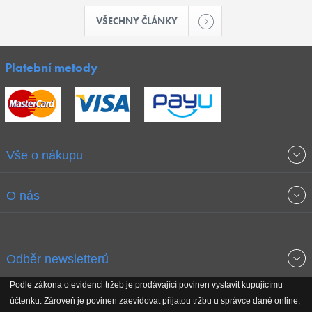
VŠECHNY ČLÁNKY
Platební metody
Vše o nákupu
Obchodní podmínky
O nás
Garance nejnižších cen
O společnosti
Odběr newsletterů
Doprava a platba
Jak stavíme fitcentra
Podle zákona o evidenci tržeb je prodávající povinen vystavit kupujícímu
Získejte přehled o novinkách, slevách, akčním zboží a upozornění
účtenku. Zároveň je povinen zaevidovat přijatou tržbu u správce daně online,
Reklamační řád
Koho podporujeme
na nové články v magazínu!