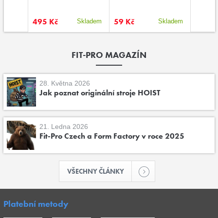
495 Kč
59 Kč
59 Kč
kladem
Skladem
Skladem
FIT-PRO MAGAZÍN
28. Května 2026
Jak poznat originální stroje HOIST
21. Ledna 2026
Fit-Pro Czech a Form Factory v roce 2025
VŠECHNY ČLÁNKY
Platební metody