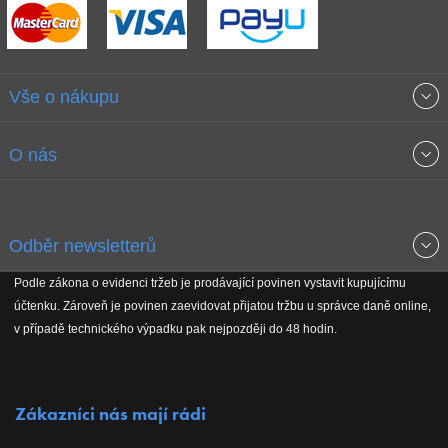
Vše o nákupu
Obchodní podmínky
O nás
Garance nejnižších cen
O společnosti
Odběr newsletterů
Doprava a platba
Jak stavíme fitcentra
Podle zákona o evidenci tržeb je prodávající povinen vystavit kupujícímu
Získejte přehled o novinkách, slevách, akčním zboží a upozornění
účtenku. Zároveň je povinen zaevidovat přijatou tržbu u správce daně online,
Reklamační řád
Koho podporujeme
na nové články v magazínu!
v případě technického výpadku pak nejpozději do 48 hodin.
Vrácení do 30 dnů
Naši partneři
Zákazníci nás mají rádi
Kontakty