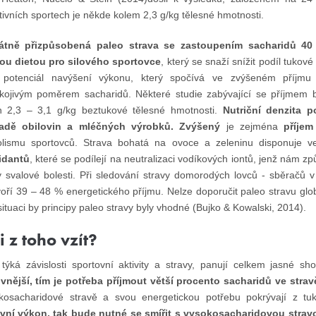
tivních sportech je někde kolem 2,3 g/kg tělesné hmotnosti.
átně přizpůsobená paleo strava se zastoupením sacharidů 40
u dietou pro silového sportovce
, který se snaží snížit podíl tuko
e potenciál navýšení výkonu, který spočívá ve zvýšeném příjmu 
kojivým poměrem sacharidů. Některé studie zabývající se příjmem bí
in 2,3 – 3,1 g/kg beztukové tělesné hmotnosti.
Nutriční denzita p
padě obilovin a mléčných výrobků.
Zvýšený
je zejména
příjem
lismu sportovců. Strava bohatá na ovoce a zeleninu disponuje
idantů
, které se podílejí na neutralizaci vodíkových iontů, jenž nám z
 svalové bolesti. Při sledování stravy domorodých lovců - sběračů v 
voří 39 – 48 % energetického příjmu. Nelze doporučit paleo stravu globá
situaci by principy paleo stravy byly vhodné (Bujko & Kowalski, 2014).
i z toho vzít?
týká závislosti sportovní aktivity a stravy, panují celkem jasné sho
ivnější, tím je potřeba příjmout větší procento sacharidů ve strav
kosacharidové stravě a svou energetickou potřebu pokrývají z t
vní výkon, tak bude nutné se smířit s vysokosacharidovou strav