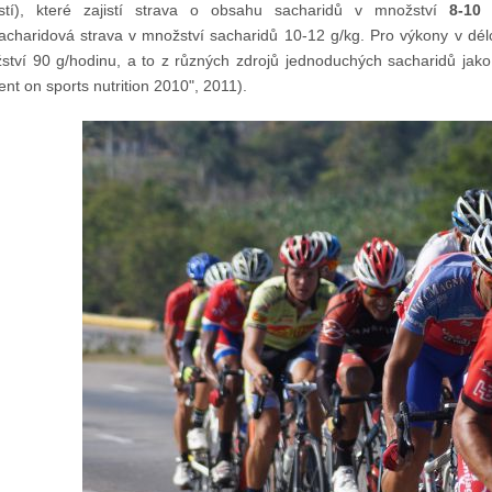
tí), které zajistí strava o obsahu sacharidů v množství
8-10 
acharidová strava v množství sacharidů 10-12 g/kg. Pro výkony v dél
ství 90 g/hodinu, a to z různých zdrojů jednoduchých sacharidů jak
nt on sports nutrition 2010", 2011).