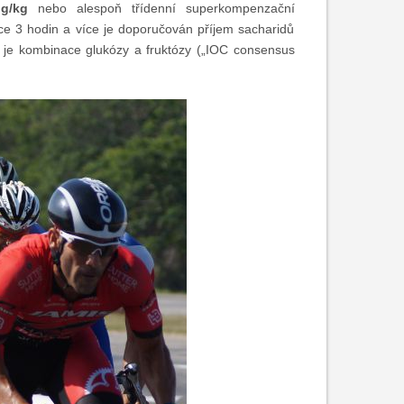
g/kg
nebo alespoň třídenní superkompenzační
ce 3 hodin a více je doporučován příjem sacharidů
o je kombinace glukózy a fruktózy („IOC consensus