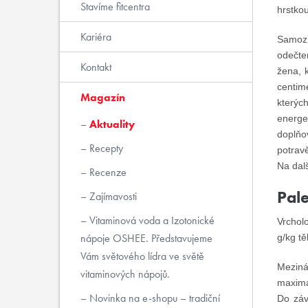
Stavíme fitcentra
hrstkou
Kariéra
Samozř
odečte
Kontakt
žena, 
centim
Magazín
kterýc
energe
Aktuality
doplňo
Recepty
potrav
Na dalš
Recenze
Pale
Zajímavosti
Vitaminová voda a Izotonické
Vrchol
nápoje OSHEE. Představujeme
g/kg tě
Vám světového lídra ve světě
Meziná
vitaminových nápojů.
maximá
Novinka na e-shopu – tradiční
Do záv