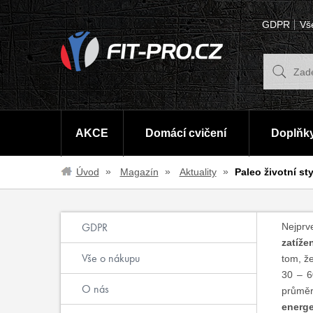
GDPR
Vš
AKCE
Domácí cvičení
Doplňky
Úvod
Magazín
Aktuality
Paleo životní st
GDPR
Nejprv
zatíže
Vše o nákupu
tom, ž
30 – 6
O nás
průměr
energe