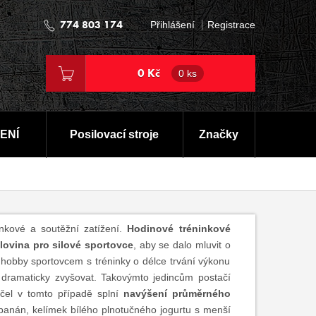
774 803 174
Přihlášení
Registrace
0 Kč
0 ks
ENÍ
Posilovací stroje
Značky
inkové a soutěžní zatížení.
Hodinové tréninkové
olovina pro silové sportovce
, aby se dalo mluvit o
 hobby sportovcem s tréninky o délce trvání výkonu
m dramaticky zvyšovat. Takovýmto jedincům postačí
čel v tomto případě splní
navýšení průměrného
 banán, kelímek bílého plnotučného jogurtu s menší