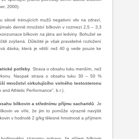
ner, 2000).
u silově trénujících mužů negativní vliv na zdraví,
ijímalo denně množství bílkovin v rozmezí 2,5 – 3,3
é konzumace bílkovin na játra ani ledviny. Bohužel se
rčitě zvýšená. Důležité je však pravidelné rozložení
ová dávka, která je větší než 40 g vede pouze ke
getické potřeby
. Strava o obsahu tuku menším, než
výkonu. Naopak strava o obsahu tuku 30 – 50 %
šší množství cirkulujícího volného testosteronu
and Athletic Performance", b.r.).
bsahu bílkovin a střednímu příjmu sacharidů
. Je
ílkovin ve víře, že jim to pomůže výrazně navýšit
kovin v hodnotě 2 g/kg tělesné hmotnosti a příjmem
 hodinového záznamu potravy, že příjem bílkovin