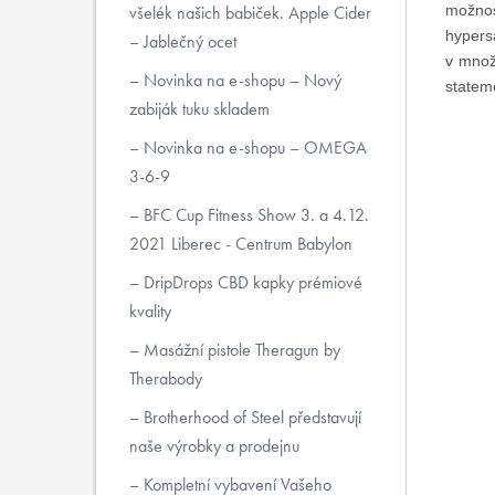
všelék našich babiček. Apple Cider
možnos
hypers
– Jablečný ocet
v množ
Novinka na e-shopu – Nový
stateme
zabiják tuku skladem
Novinka na e-shopu – OMEGA
3-6-9
BFC Cup Fitness Show 3. a 4.12.
2021 Liberec - Centrum Babylon
DripDrops CBD kapky prémiové
kvality
Masážní pistole Theragun by
Therabody
Brotherhood of Steel představují
naše výrobky a prodejnu
Kompletní vybavení Vašeho