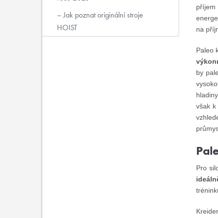
příjem
Jak poznat originální stroje
energe
HOIST
na pří
Paleo 
výkonn
by pal
vysoko
hladiny
však k
vzhled
průmys
Pale
Pro sil
ideáln
trénink
Kreide