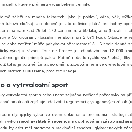
 mandlí), které v průměru vydají během tréninku.
ejmě záleží na mnoha faktorech, jako je pohlaví, váha, věk, výška
ná tuková složka), ale obecně je tato definice platná pro hobby spo
která má například 26 let, 170 centimetrů a 60 kilogramů (bazální me
etry a 90 kilogramy (bazální metabolismus 2 079 kcal). Situace je v
h se doba zatížení může pohybovat až v rozmezí 3 – 6 hodin denně s fr
tický výdej u závodu Tour de France je odhadován
na 12 000 kca
vat energii dle principů paleo. Patrně nebude rychle využitelná, díky
ě.
Z toho je patrné, že paleo směr stravování není ve vrcholové
ích řádcích si ukážeme, proč tomu tak je.
o a vytrvalostní sport
ový vytrvalostní sport s sebou nese zejména zvýšené požadavky na příj
lesné hmotnosti zajišťuje adekvátní regeneraci glykogenových zásob (u
rodní olympijský výbor ve svém dokumentu pro nutriční strategii at
lní výkon
neodmyslitelně spojenou s doplňováním zásob sachari
odu by atlet měl startovat s maximální zásobou glykogenových záso