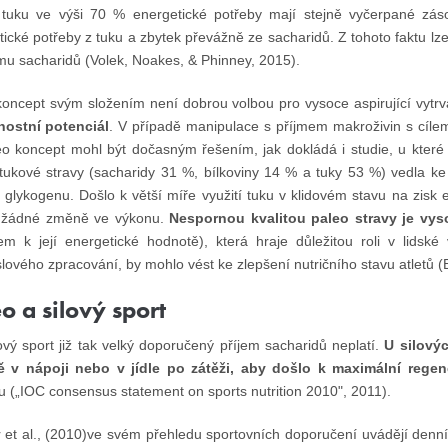
 tuku ve výši 70 % energetické potřeby mají stejně vyčerpané záso
tické potřeby z tuku a zbytek převážně ze sacharidů. Z tohoto faktu l
jmu sacharidů (Volek, Noakes, & Phinney, 2015).
koncept svým složením není dobrou volbou pro vysoce aspirující vytrva
ostní potenciál
. V případě manipulace s příjmem makroživin s cíle
eo koncept mohl být dočasným řešením, jak dokládá i studie, u které
tukové stravy (sacharidy 31 %, bílkoviny 14 % a tuky 53 %) vedla k
 glykogenu. Došlo k větší míře využití tuku v klidovém stavu na zisk e
 žádné změně ve výkonu.
Nespornou kvalitou paleo stravy je vyso
em k její energetické hodnotě), která hraje důležitou roli v lidské 
lového zpracování, by mohlo vést ke zlepšení nutričního stavu atletů 
o a silový sport
ový sport již tak velký doporučený příjem sacharidů neplatí.
U silový
ě v nápoji nebo v jídle po zátěži, aby došlo k maximální rege
u („IOC consensus statement on sports nutrition 2010", 2011).
r et al., (2010)ve svém přehledu sportovních doporučení uvádějí denní