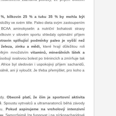
 %, bílkovin 25 % a tuku 35 % by mohla být
vé složky ve svém těle. Paleo dieta svým zastoupením
BCAA aminokyselin a nutriční bohatosti stravy
lkovin v silovém sportu shledaly optimální příjem
otravin splňující podmínky paleo je vyšší než
 železa, zinku a mědi,
které hrají důležitou roli
 velkým množstvím
vitaminů, minerálních látek a
působují svalovou bolest po trénincích a zmírňuje tak
Africe byl sledován i uspokojivý příjem sacharidů,
lně, ani ji vyloučit. Je třeba přemýšlet, pro koho a
dy.
Obecně platí, že čím je sportovní aktivita
ě
. Spoustu vytrvalců a ultramaratonců běhá závody
uku.
Pokud aspirujeme na vrcholový intenzivní
ou
. Samozřejmě lze fungovat i na nízkosacharidové