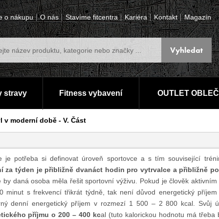
e o nákupu
O nás
Stavíme fitcentra
Kariéra
Kontakt
Magazín
 stravy
Fitness vybavení
OUTLET OBLEČ
yl v moderní době - V. Část
e je potřeba si definovat úroveň sportovce a s tím související trén
ní za týden je přibližně dvanáct hodin pro vytrvalce a přibližně p
e by daná osoba měla řešit sportovní výživu. Pokud je člověk aktivním
0 minut s frekvencí třikrát týdně, tak není důvod energetický příje
ný denní energetický příjem v rozmezí 1 500 – 2 800 kcal. Svůj ú
tického příjmu o 200 – 400 kc
al (tuto kalorickou hodnotu má třeba