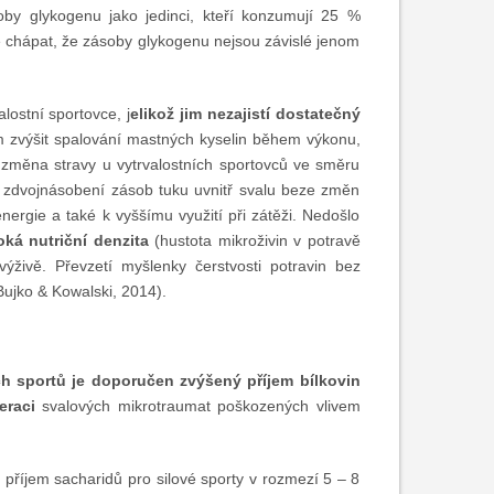
by glykogenu jako jedinci, kteří konzumují 25 %
ze chápat, že zásoby glykogenu nejsou závislé jenom
lostní sportovce, j
elikož jim nezajistí dostatečný
m zvýšit spalování mastných kyselin během výkonu,
 změna stravy u vytrvalostních sportovců ve směru
e zdvojnásobení zásob tuku uvnitř svalu beze změn
nergie a také k vyššímu využití při zátěži. Nedošlo
ká nutriční denzita
(hustota mikroživin v potravě
výživě. Převzetí myšlenky čerstvosti potravin bez
(Bujko & Kowalski, 2014).
ch sportů je doporučen zvýšený příjem bílkovin
neraci
svalových mikrotraumat poškozených vlivem
 příjem sacharidů pro silové sporty v rozmezí 5 – 8