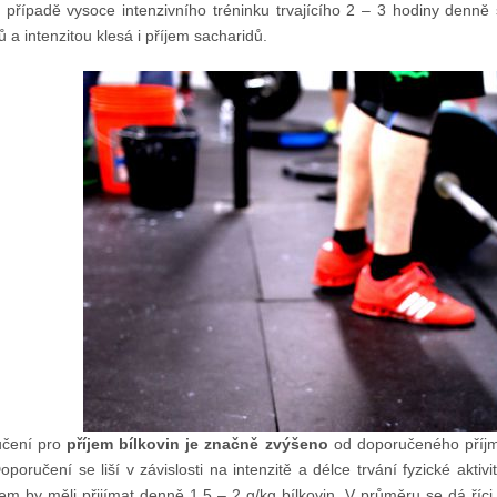
 případě vysoce intenzivního tréninku trvajícího 2 – 3 hodiny denně 
ů a intenzitou klesá i příjem sacharidů.
čení pro
příjem bílkovin je
značně zvýšeno
od doporučeného příjm
oporučení se liší v závislosti na intenzitě a délce trvání fyzické aktivi
em by měli přijímat denně 1,5 – 2 g/kg bílkovin. V průměru se dá říci, 