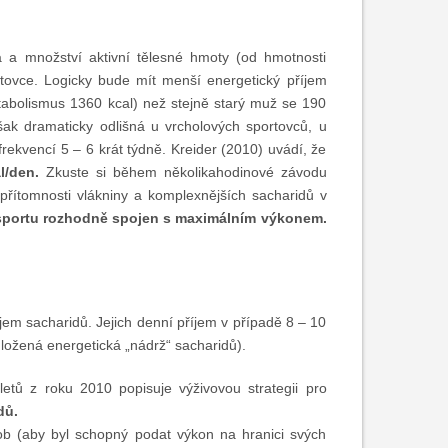
 a množství aktivní tělesné hmoty (od hmotnosti
rtovce. Logicky bude mít menší energetický příjem
tabolismus 1360 kcal) než stejně starý muž se 190
šak dramaticky odlišná u vrcholových sportovců, u
ekvencí 5 – 6 krát týdně. Kreider (2010) uvádí, že
l/den.
Zkuste si během několikahodinové závodu
 přítomnosti vlákniny a komplexnějších sacharidů v
m sportu rozhodně spojen s maximálním výkonem.
em sacharidů. Jejich denní příjem v případě 8 – 10
ložená energetická „nádrž“ sacharidů).
letů z roku 2010 popisuje výživovou strategii pro
dů.
b (aby byl schopný podat výkon na hranici svých