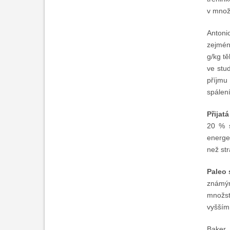
v množs
Antoni
zejmén
g/kg tě
ve stud
příjmu
spálení
Přijat
20 % s
energe
než str
Paleo 
známým
množst
vyšším 
Baker,