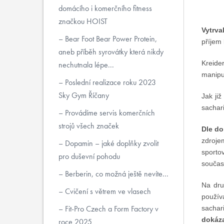
domácího i komerčního fitness
značkou HOIST
Vytrva
Bear Foot Bear Power Protein,
příjem 
aneb příběh syrovátky která nikdy
Kreide
nechutnala lépe...
manipul
Poslední realizace roku 2023
Sky Gym Říčany
Jak ji
sachari
Provádíme servis komerčních
strojů všech značek
Dle do
zdroje
Dopamin – jaké doplňky zvolit
sportov
pro duševní pohodu
součas
Berberin, co možná ještě nevíte...
Na dru
Cvičení s větrem ve vlasech
použív
Fit-Pro Czech a Form Factory v
sachari
dokáza
roce 2025