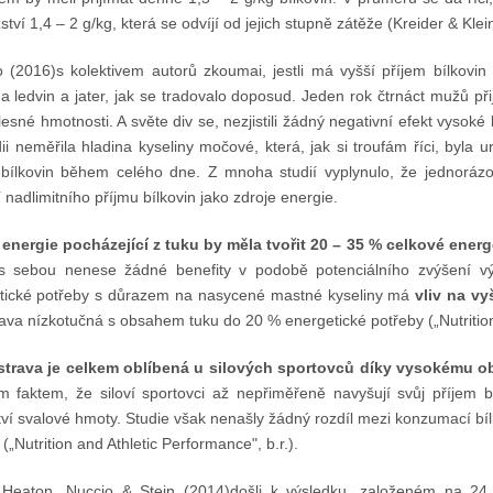
tví 1,4 – 2 g/kg, která se odvíjí od jejich stupně zátěže (Kreider & Klei
o (2016)s kolektivem autorů zkoumai, jestli má vyšší příjem bílkovin 
a ledvin a jater, jak se tradovalo doposud. Jeden rok čtrnáct mužů př
lesné hmotnosti. A světe div se, nezjistili žádný negativní efekt vysok
ii neměřila hladina kyseliny močové, která, jak si troufám říci, byla u
 bílkovin během celého dne. Z mnoha studií vyplynulo, že jednoráz
 nadlimitního příjmu bílkovin jako zdroje energie.
á energie pocházející z tuku by měla tvořit 20 – 35 % celkové ener
 sebou nenese žádné benefity v podobě potenciálního zvýšení 
tické potřeby s důrazem na nasycené mastné kyseliny má
vliv na vy
ava nízkotučná s obsahem tuku do 20 % energetické potřeby („Nutrition 
strava je celkem oblíbená u silových sportovců díky vysokému o
 faktem, že siloví sportovci až nepřiměřeně navyšují svůj příjem b
ví svalové hmoty. Studie však nenašly žádný rozdíl mezi konzumací bíl
(„Nutrition and Athletic Performance", b.r.).
 Heaton, Nuccio & Stein (2014)došli k výsledku, založeném na 24