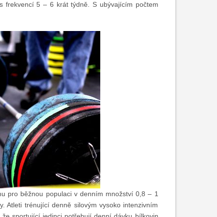
s frekvencí 5 – 6 krát týdně. S ubývajícím počtem
u pro běžnou populaci v denním množství 0,8 – 1
ty. Atleti trénující denně silovým vysoko intenzivním
že sportující jedinci potřebují denní dávku bílkovin