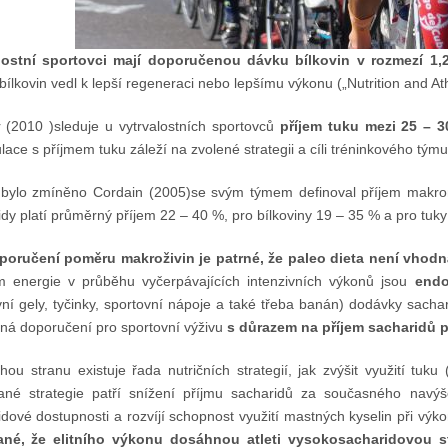
lostní sportovci mají doporučenou dávku bílkovin v rozmezí 1,
bílkovin vedl k lepší regeneraci nebo lepšímu výkonu („Nutrition and Ath
r (2010 )sleduje u vytrvalostních sportovců
příjem tuku mezi 25 – 
ace s příjmem tuku záleží na zvolené strategii a cíli tréninkového týmu 
ž bylo zmíněno Cordain (2005)se svým týmem definoval příjem makro
dy platí průměrný příjem 22 – 40 %, pro bílkoviny 19 – 35 % a pro tuk
poručení poměru makroživin je patrné, že paleo dieta není vhodn
m energie v průběhu vyčerpávajících intenzivních výkonů jsou
endo
ní gely, tyčinky, sportovní nápoje a také třeba banán) dodávky sacharid
ná doporučení pro sportovní výživu
s důrazem na příjem sacharidů p
hou stranu existuje řada nutričních strategií, jak zvýšit využití tuk
ané strategie patří snížení příjmu sacharidů za současného navýšen
dové dostupnosti a rozvíjí schopnost využití mastných kyselin při výk
né, že elitního výkonu dosáhnou atleti vysokosacharidovou st