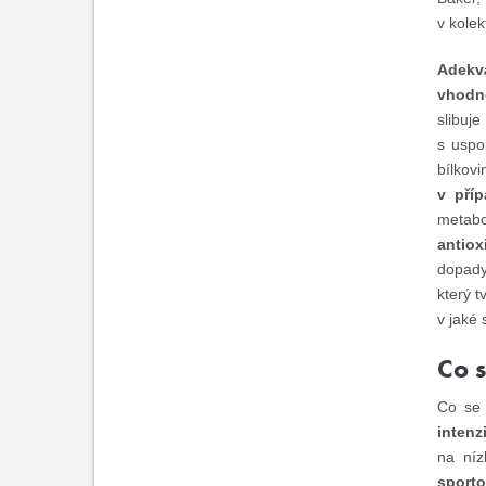
v kolek
Adekv
vhodno
slibuj
s uspo
bílkov
v pří
metabo
antiox
dopady
který t
v jaké 
Co s
Co se 
intenz
na níz
sporto