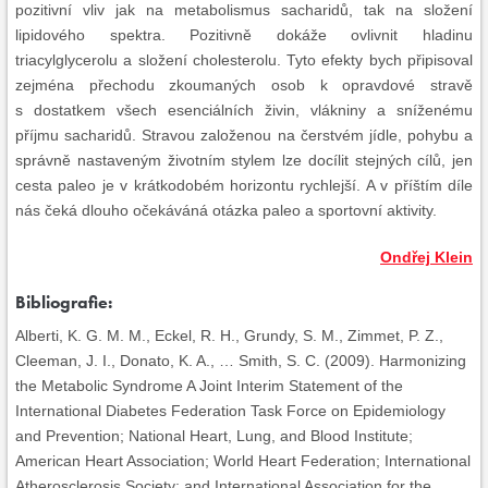
pozitivní vliv jak na metabolismus sacharidů, tak na složení
lipidového spektra. Pozitivně dokáže ovlivnit hladinu
triacylglycerolu a složení cholesterolu. Tyto efekty bych připisoval
zejména přechodu zkoumaných osob k opravdové stravě
s dostatkem všech esenciálních živin, vlákniny a sníženému
příjmu sacharidů. Stravou založenou na čerstvém jídle, pohybu a
správně nastaveným životním stylem lze docílit stejných cílů, jen
cesta paleo je v krátkodobém horizontu rychlejší. A v příštím díle
nás čeká dlouho očekáváná otázka paleo a sportovní aktivity.
Ondřej Klein
Bibliografie:
Alberti, K. G. M. M., Eckel, R. H., Grundy, S. M., Zimmet, P. Z.,
Cleeman, J. I., Donato, K. A., … Smith, S. C. (2009). Harmonizing
the Metabolic Syndrome A Joint Interim Statement of the
International Diabetes Federation Task Force on Epidemiology
and Prevention; National Heart, Lung, and Blood Institute;
American Heart Association; World Heart Federation; International
Atherosclerosis Society; and International Association for the