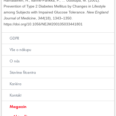
Hämäläinen, H., Ilanne-Parikka, P., … Uusitupa, M. (2001).
Prevention of Type 2 Diabetes Mellitus by Changes in Lifestyle
among Subjects with Impaired Glucose Tolerance.
New England
Journal of Medicine
,
344
(18), 1343–1350.
https://doi.org/10.1056/NEJM200105033441801
GDPR
Vše o nákupu
O nás
Stavíme fitcentra
Kariéra
Kontakt
Magazín