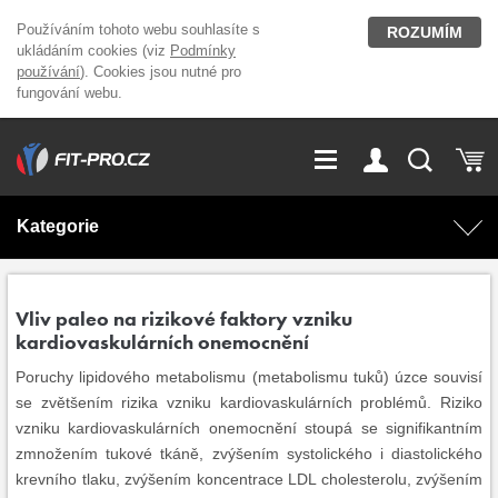
Používáním tohoto webu souhlasíte s
ROZUMÍM
ukládáním cookies (viz
Podmínky
používání
). Cookies jsou nutné pro
fungování webu.
GDPR
Vše o nákupu
Přihlášení
Registrace
Kategorie
O nás
Stavíme fitcentra
AKCE
Domácí cvičení
Vliv paleo na rizikové faktory vzniku
kardiovaskulárních onemocnění
Kariéra
Kontakt
Doplňky stravy
Fitness vybavení
Poruchy lipidového metabolismu (metabolismu tuků) úzce souvisí
se zvětšením rizika vzniku kardiovaskulárních problémů. Riziko
Magazín
OUTLET OBLEČENÍ
Posilovací stroje
vzniku kardiovaskulárních onemocnění stoupá se signifikantním
zmnožením tukové tkáně, zvýšením systolického i diastolického
Značky
krevního tlaku, zvýšením koncentrace LDL cholesterolu, zvýšením