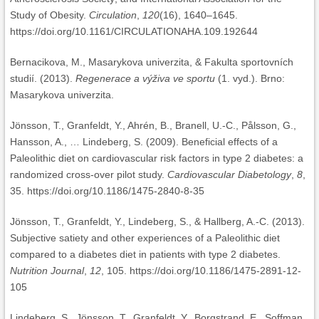
Study of Obesity.
Circulation
,
120
(16), 1640–1645.
https://doi.org/10.1161/CIRCULATIONAHA.109.192644
Bernacikova, M., Masarykova univerzita, & Fakulta sportovních
studií. (2013).
Regenerace a výživa ve sportu
(1. vyd.). Brno:
Masarykova univerzita.
Jönsson, T., Granfeldt, Y., Ahrén, B., Branell, U.-C., Pålsson, G.,
Hansson, A., … Lindeberg, S. (2009). Beneficial effects of a
Paleolithic diet on cardiovascular risk factors in type 2 diabetes: a
randomized cross-over pilot study.
Cardiovascular Diabetology
,
8
,
35. https://doi.org/10.1186/1475-2840-8-35
Jönsson, T., Granfeldt, Y., Lindeberg, S., & Hallberg, A.-C. (2013).
Subjective satiety and other experiences of a Paleolithic diet
compared to a diabetes diet in patients with type 2 diabetes.
Nutrition Journal
,
12
, 105. https://doi.org/10.1186/1475-2891-12-
105
Lindeberg, S., Jönsson, T., Granfeldt, Y., Borgstrand, E., Soffman,