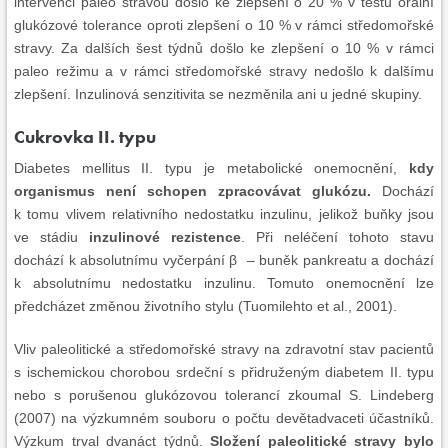
intervenci paleo stravou došlo ke zlepšení o 20 % v testu orální
glukózové tolerance oproti zlepšení o 10 % v rámci středomořské
stravy. Za dalších šest týdnů došlo ke zlepšení o 10 % v rámci
paleo režimu a v rámci středomořské stravy nedošlo k dalšímu
zlepšení. Inzulinová senzitivita se nezměnila ani u jedné skupiny.
Cukrovka II. typu
Diabetes mellitus II. typu je metabolické onemocnění,
kdy
organismus není schopen zpracovávat glukózu.
Dochází
k tomu vlivem relativního nedostatku inzulinu, jelikož buňky jsou
ve stádiu
inzulinové rezistence
. Při neléčení tohoto stavu
dochází k absolutnímu vyčerpání β – buněk pankreatu a dochází
k absolutnímu nedostatku inzulinu. Tomuto onemocnění lze
předcházet změnou životního stylu (Tuomilehto et al., 2001).
Vliv paleolitické a středomořské stravy na zdravotní stav pacientů
s ischemickou chorobou srdeční s přidruženým diabetem II. typu
nebo s porušenou glukózovou tolerancí zkoumal S. Lindeberg
(2007) na výzkumném souboru o počtu devětadvaceti účastníků.
Výzkum trval dvanáct týdnů.
Složení paleolitické stravy bylo