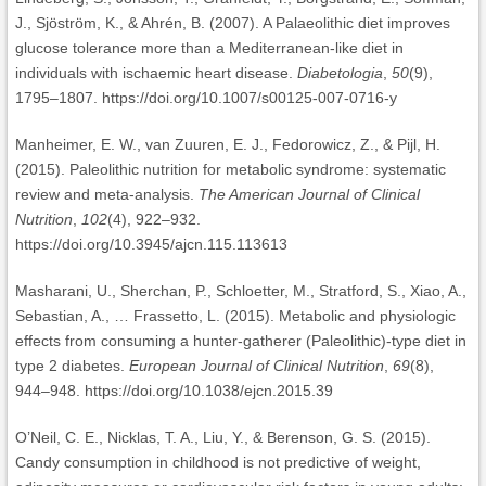
J., Sjöström, K., & Ahrén, B. (2007). A Palaeolithic diet improves
glucose tolerance more than a Mediterranean-like diet in
individuals with ischaemic heart disease.
Diabetologia
,
50
(9),
1795–1807. https://doi.org/10.1007/s00125-007-0716-y
Manheimer, E. W., van Zuuren, E. J., Fedorowicz, Z., & Pijl, H.
(2015). Paleolithic nutrition for metabolic syndrome: systematic
review and meta-analysis.
The American Journal of Clinical
Nutrition
,
102
(4), 922–932.
https://doi.org/10.3945/ajcn.115.113613
Masharani, U., Sherchan, P., Schloetter, M., Stratford, S., Xiao, A.,
Sebastian, A., … Frassetto, L. (2015). Metabolic and physiologic
effects from consuming a hunter-gatherer (Paleolithic)-type diet in
type 2 diabetes.
European Journal of Clinical Nutrition
,
69
(8),
944–948. https://doi.org/10.1038/ejcn.2015.39
O’Neil, C. E., Nicklas, T. A., Liu, Y., & Berenson, G. S. (2015).
Candy consumption in childhood is not predictive of weight,