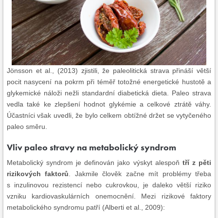
Jönsson et al., (2013) zjistili, že paleolitická strava přináší větší
pocit nasycení na pokrm při téměř totožné energetické hustotě a
glykemické náloži nežli standardní diabetická dieta. Paleo strava
vedla také ke zlepšení hodnot glykémie a celkové ztrátě váhy.
Účastníci však uvedli, že bylo celkem obtížné držet se vytyčeného
paleo směru.
Vliv paleo stravy na metabolický syndrom
Metabolický syndrom je definován jako výskyt alespoň
tří z pěti
rizikových faktorů
. Jakmile člověk začne mít problémy třeba
s inzulinovou rezistencí nebo cukrovkou, je daleko větší riziko
vzniku kardiovaskulárních onemocnění. Mezi rizikové faktory
metabolického syndromu patří (Alberti et al., 2009):