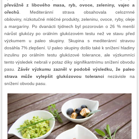
převážně z libového masa, ryb, ovoce, zeleniny, vajec a
ořechů
. Mediteránní strava obsahovala celozrnné
obiloviny, nízkotučné mléčné produkty, zeleninu, ovoce, ryby, oleje
a margaríny. Po dvanácti týdnech byl pozorován o 26 % menší
nárůst glukózy po orálním glukózovém testu než ve stavu před
výzkumem u paleo skupiny. Skupina s mediteránní stravou
dosáhla 7% zlepšení. U paleo skupiny došlo také k snížení hladiny
inzulinu po orálním testu glukózové tolerance, ale výzkumníci
tento výsledek nebrali v potaz díky signifikantnímu snížení obvodu
pasu.
Závěr výzkumu zazněl v podobě výsledku, že paleo
strava může vylepšit glukózovou toleranci
nezávisle na
snížení obvodu pasu.