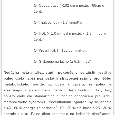
Ø Obvod pasu (>102 cm u mužů, >88cm u
žen).
Ø Triglyceridy (> 1,7 mmol/l).
Ø HDL (< 1,0 mmol/l u mužů, < 1,3 mmol/l u
žen).
Ø Krevní tlak (> 130/85 mmHg).
Ø Glykémie na lačno (≥ 6,1mmol/l).
Nedávná meta-analýza studií, pokoušející se zjistit, jestli je
paleo dieta lepší než ostatní stravovací režimy pro léčbu
metabolického syndromu
, došla k závěru, že paleo je
efektivnější v krátkodobém měřítku. Jako kontrolní diety byly
použity diety dle standartních nutričních doporučení pro léčbu
metabolického syndromu. Procentuálním vyjádření by se jednalo
o 45 - 60 % energie ze sacharidů, 10 - 20 % z bílkovin a 25 - 30 %
energie z tuku. Paleo dieta zanechala na jedincích signifikantní