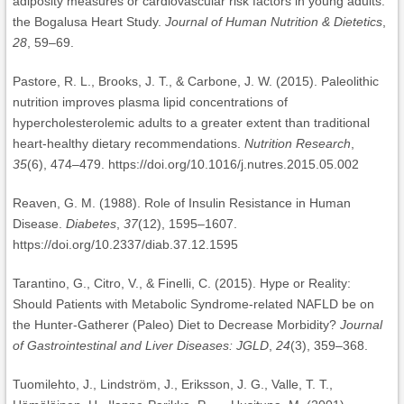
adiposity measures or cardiovascular risk factors in young adults:
the Bogalusa Heart Study.
Journal of Human Nutrition & Dietetics
,
28
, 59–69.
Pastore, R. L., Brooks, J. T., & Carbone, J. W. (2015). Paleolithic
nutrition improves plasma lipid concentrations of
hypercholesterolemic adults to a greater extent than traditional
heart-healthy dietary recommendations.
Nutrition Research
,
35
(6), 474–479. https://doi.org/10.1016/j.nutres.2015.05.002
Reaven, G. M. (1988). Role of Insulin Resistance in Human
Disease.
Diabetes
,
37
(12), 1595–1607.
https://doi.org/10.2337/diab.37.12.1595
Tarantino, G., Citro, V., & Finelli, C. (2015). Hype or Reality:
Should Patients with Metabolic Syndrome-related NAFLD be on
the Hunter-Gatherer (Paleo) Diet to Decrease Morbidity?
Journal
of Gastrointestinal and Liver Diseases: JGLD
,
24
(3), 359–368.
Tuomilehto, J., Lindström, J., Eriksson, J. G., Valle, T. T.,