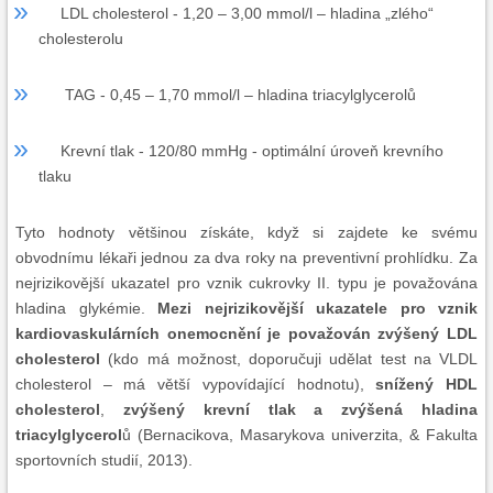
LDL cholesterol - 1,20 – 3,00 mmol/l – hladina „zlého“
cholesterolu
TAG - 0,45 – 1,70 mmol/l – hladina triacylglycerolů
Krevní tlak - 120/80 mmHg - optimální úroveň krevního
tlaku
Tyto hodnoty většinou získáte, když si zajdete ke svému
obvodnímu lékaři jednou za dva roky na preventivní prohlídku. Za
nejrizikovější ukazatel pro vznik cukrovky II. typu je považována
hladina glykémie.
Mezi nejrizikovější ukazatele pro vznik
kardiovaskulárních onemocnění je považován zvýšený LDL
cholesterol
(kdo má možnost, doporučuji udělat test na VLDL
cholesterol – má větší vypovídající hodnotu),
snížený HDL
cholesterol
,
zvýšený krevní tlak a zvýšená hladina
triacylglycerol
ů (Bernacikova, Masarykova univerzita, & Fakulta
sportovních studií, 2013).