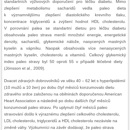
standartních výživových doporučení pro léčbu diabetu. Mimo
zlepšení metabolismu sacharidů vedla paleo dieta
k významnějšímu zlepšení diastolického krevního tlaku,
koncentrace triglyceridů a zvýšení hodnot HDL cholesterolu.
V porovnání palea se standartní dietou pro léčbu diabetu
obsahovala paleo strava menší množství energie, energetické
denzity, sacharidů, glykemické nálože, nasycených mastných
kyselin a vápníku. Naopak obsahovala více nenasycených
mastných kyselin, cholesterolu a vitaminů. Celkový glykemický
index paleo stravy byl 50 oproti 55 v případě léčebné diety
(Jönsson et al., 2009).
Dvacet zdravých dobrovolníků ve věku 40 – 62 let s hyperlipidémií
(10 mužů a 10 žen) po dobu čtyř měsíců konzumovalo dietu
zdravého srdce založenou na obilninách doporučenou American
Heart Association a následně po dobu dalších čtyř měsíců
konzumovali paleo stravu. Po uplynutí čtyř měsíců paleo
stravování došlo k výraznému zlepšení celkového cholesterolu,
LDL cholesterolu, triglyceridů a HDL cholesterolu nezávisle na
změně váhy. Výzkumníci na závěr dodávají, že paleo strava