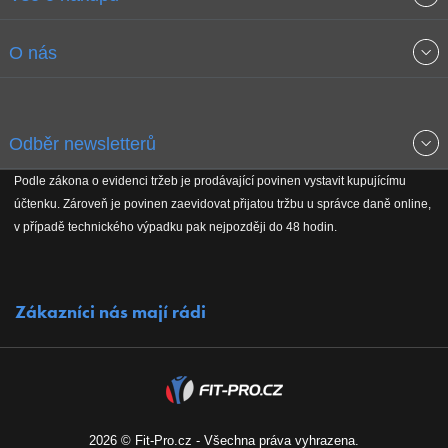
Obchodní podmínky
O nás
Garance nejnižších cen
O společnosti
Odběr newsletterů
Doprava a platba
Jak stavíme fitcentra
Podle zákona o evidenci tržeb je prodávající povinen vystavit kupujícímu
Získejte přehled o novinkách, slevách, akčním zboží a upozornění
účtenku. Zároveň je povinen zaevidovat přijatou tržbu u správce daně online,
Reklamační řád
Koho podporujeme
na nové články v magazínu!
v případě technického výpadku pak nejpozději do 48 hodin.
Vrácení do 30 dnů
Naši partneři
Zákazníci nás mají rádi
Kontakty
Kariéra
2026 © Fit-Pro.cz - Všechna práva vyhrazena.