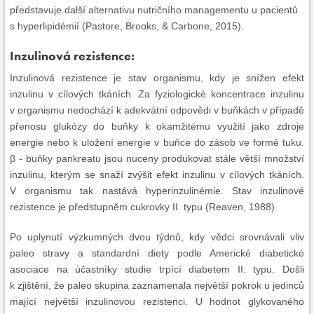
představuje další alternativu nutričního managementu u pacientů
s hyperlipidémií (Pastore, Brooks, & Carbone, 2015).
Inzulinová rezistence:
Inzulinová rezistence je stav organismu, kdy je snížen efekt
inzulinu v cílových tkáních. Za fyziologické koncentrace inzulinu
v organismu nedochází k adekvátní odpovědi v buňkách v případě
přenosu glukózy do buňky k okamžitému využití jako zdroje
energie nebo k uložení energie v buňce do zásob ve formě tuku.
β - buňky pankreatu jsou nuceny produkovat stále větší množství
inzulinu, kterým se snaží zvýšit efekt inzulinu v cílových tkáních.
V organismu tak nastává hyperinzulinémie. Stav inzulinové
rezistence je předstupněm cukrovky II. typu (Reaven, 1988).
Po uplynutí výzkumných dvou týdnů, kdy vědci srovnávali vliv
paleo stravy a standardní diety podle Americké diabetické
asociace na účastníky studie trpící diabetem II. typu. Došli
k zjištění, že paleo skupina zaznamenala největší pokrok u jedinců
mající největší inzulinovou rezistenci. U hodnot glykovaného