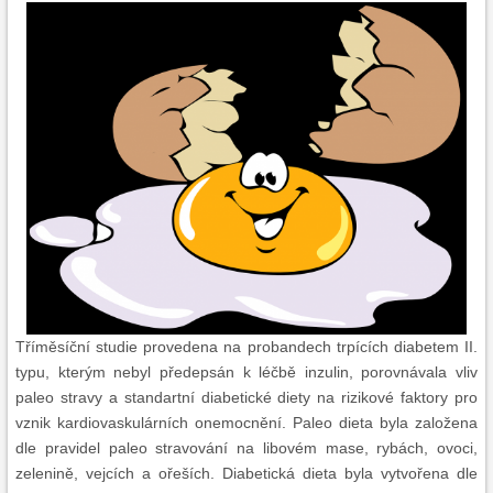
Tříměsíční studie provedena na probandech trpících diabetem II.
typu, kterým nebyl předepsán k léčbě inzulin, porovnávala vliv
paleo stravy a standartní diabetické diety na rizikové faktory pro
vznik kardiovaskulárních onemocnění. Paleo dieta byla založena
dle pravidel paleo stravování na libovém mase, rybách, ovoci,
zelenině, vejcích a ořeších. Diabetická dieta byla vytvořena dle