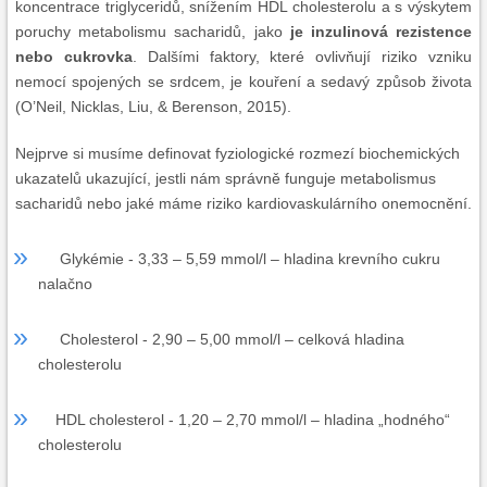
koncentrace triglyceridů, snížením HDL cholesterolu a s výskytem
poruchy metabolismu sacharidů, jako
je inzulinová rezistence
nebo cukrovka
. Dalšími faktory, které ovlivňují riziko vzniku
nemocí spojených se srdcem, je kouření a sedavý způsob života
(O’Neil, Nicklas, Liu, & Berenson, 2015).
Nejprve si musíme definovat fyziologické rozmezí biochemických
ukazatelů ukazující, jestli nám správně funguje metabolismus
sacharidů nebo jaké máme riziko kardiovaskulárního onemocnění.
Glykémie - 3,33 – 5,59 mmol/l – hladina krevního cukru
nalačno
Cholesterol - 2,90 – 5,00 mmol/l – celková hladina
cholesterolu
HDL cholesterol - 1,20 – 2,70 mmol/l – hladina „hodného“
cholesterolu