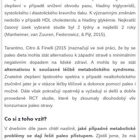
zlepšení v případě snížení obvodu pasu, hladiny triglyceridů,
systolického i diastolického krevního tlaku. K významným změnám
nedošlo v případě HDL cholesterolu a hladiny glykémie. Nejkratší
časový úsek vybrané studie byl 2 týdny a nejdelší 2 roky
(Manheimer, van Zuuren, Fedorowicz, & Pijl, 2015).
Tarantino, Citro & Finelli (2015 )naznačují ve své práci, že by se
paleo dieta mohla stát alternativou k západní stravě s minimálním
negativním dopadem na lidské zdraví. A mohla by se stát
alternativou k současné léčbě metabolického syndromu
.
Znatelné zlepšení lipidového spektra v případě nealkoholického
ztučnění jater je v otázce léčby klíčové a dokonce pomocí paleo i
možné. Dále však pokračují opatrněji a vyžadují si delší a dobře
provedené RCT studie, které by zkoumaly dlouhodobý vliv
konzumace paleo stravy.
Co si z toho vzít?
V dnešním díle jsem chtěl nastínit,
jaké případné metabolické
problémy se dají řešit paleo přístupem.
Zjistili jsme, že má