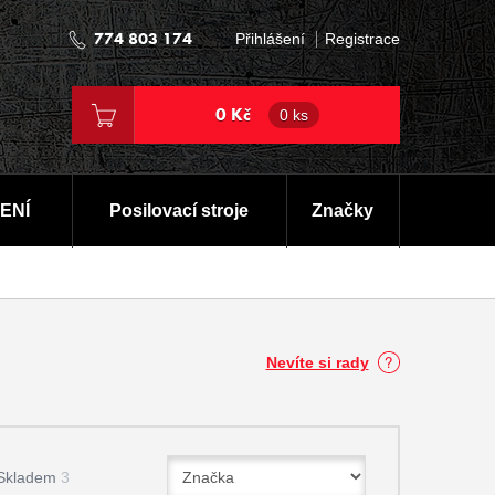
774 803 174
Přihlášení
Registrace
0 Kč
0 ks
ENÍ
Posilovací stroje
Značky
Nevíte si rady
Skladem
3