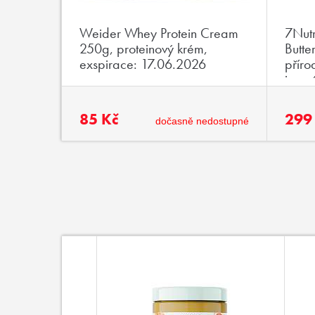
Weider Whey Protein Cream
7Nutr
250g, proteinový krém,
Butt
exspirace: 17.06.2026
příro
jemn
85 Kč
299
dočasně nedostupné