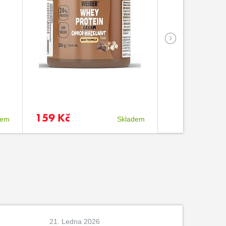
159 Kč
85 Kč
dem
Skladem
doč
21. Ledna 2026