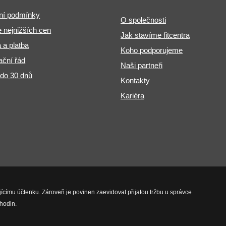
ní podmínky
O společnosti
 nejnižších cen
Jak stavíme fitcentra
 a platba
Koho podporujeme
ční řád
Naši partneři
 do 30 dnů
Kontakty
Kariéra
jícímu účtenku. Zároveň je povinen zaevidovat přijatou tržbu u správce
hodin.