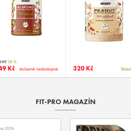
9 Kč
18 %
49 Kč
320 Kč
dočasně nedostupné
Skla
FIT-PRO MAGAZÍN
na 2026