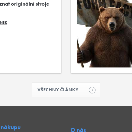
nat originální stroje
ÁNEK
VŠECHNY ČLÁNKY
 nákupu
O nás