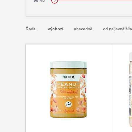
90 Kč
Řadit:
výchozí
abecedně
od nejlevnějšíh