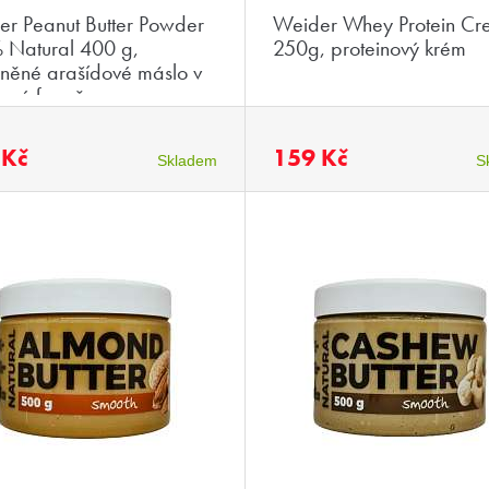
r Peanut Butter Powder
Weider Whey Protein C
 Natural 400 g,
250g, proteinový krém
něné arašídové máslo v
kové formě
 Kč
159 Kč
Skladem
S