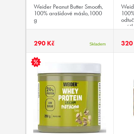
Weider Peanut Butter Smooth,
Weide
100% arašídové máslo,1000
100%
g
odtuč
práš
290 Kč
320
Skladem