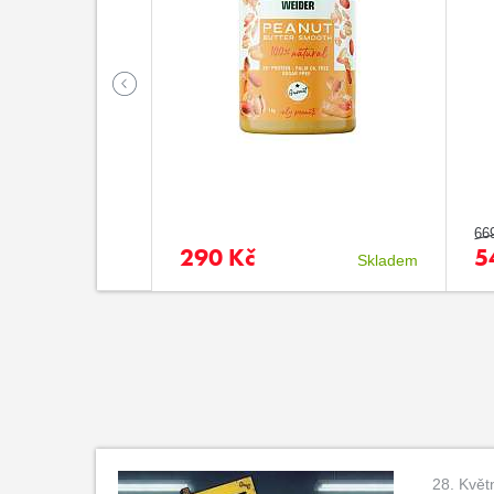
66
290 Kč
5
časně nedostupné
Skladem
28. Květ