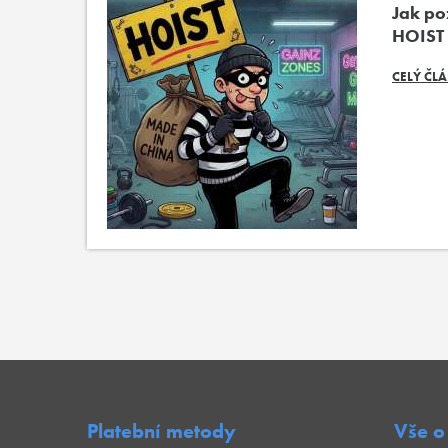
Jak poz
HOIST
CELÝ ČL
Platební metody
Vše o