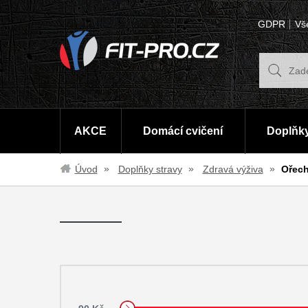
GDPR
Vš
AKCE
Domácí cvičení
Doplňky
Úvod
Doplňky stravy
Zdravá výživa
Ořech