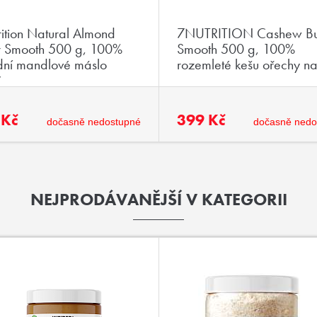
ition Natural Almond
7NUTRITION Cashew But
er Smooth 500 g, 100%
Smooth 500 g, 100%
dní mandlové máslo
rozemleté kešu ořechy na
é
 Kč
399 Kč
dočasně nedostupné
dočasně nedo
NEJPRODÁVANĚJŠÍ V KATEGORII