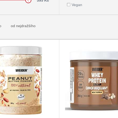
595 Kč
Vegan
o
od nejdražšího