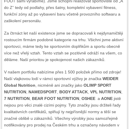
FOOT sami vyrábíme). Jsme schopni realizovat sportoviště od „A
do Z“ tedy od podlahy, přes šatny, kompletní vybavení fitness,
funkční zóny až po vybavení baru včetně provozního softwaru a
zaškolení personálu.
Za čtrnáct let naší existence jsme se dopracovali k nejdynamičtěji
rostoucím firmám podobné kategorie na trhu. Všichni jsme aktivní
sportovci, máme tedy ke sportovním doplňkům a sportu obecně
více než vřelý vztah. Tento vztah se pozitivně odráží na všem, co
děláme. Naší prioritou je spokojenost našich zákazníků.
V našem portfoliu nabízíme přes 1 500 položek přímo od zdroje!
Naší vlajkovou lodí v rámci sportovní výživy je značka
WEIDER
Global Nutrition
, nicméně ani značky jako
OLIMP SPORT
NUTRITION
,
NAMEDSPORT
,
BODY ATTACK
,
VPL NUTRITION
,
7 NUTRITION
,
BEAR FOOT NUTRITION
,
OSHEE
a
AONE
jistě
nejsou pro věci znalé cizími pojmy. Tyto značky jsou držiteli řady
kvalitativních certifikátů, splňují ty nejpřísnější normy a těší se
značné oblibě u zákazníků. Všechny výrobky jsou samozřejmě
notifikovány pro prodej na Českém trhu a označeny návodem v