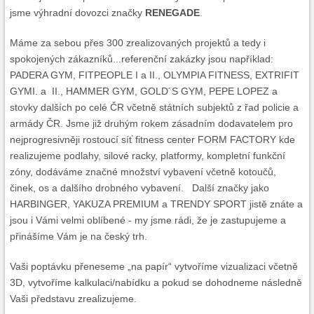
jsme výhradní dovozci značky
RENEGADE
.
Máme za sebou přes 300 zrealizovaných projektů a tedy i
spokojených zákazníků...referenční zakázky jsou například:
PADERA GYM, FITPEOPLE I a II., OLYMPIA FITNESS, EXTRIFIT
GYMI. a II., HAMMER GYM, GOLD´S GYM, PEPE LOPEZ a
stovky dalších po celé ČR včetně státních subjektů z řad policie a
armády ČR. Jsme již druhým rokem zásadním dodavatelem pro
nejprogresivněji rostoucí síť fitness center FORM FACTORY kde
realizujeme podlahy, silové racky, platformy, kompletní funkční
zóny, dodáváme značné množství vybavení včetně kotoučů,
činek, os a dalšího drobného vybavení. Další značky jako
HARBINGER, YAKUZA PREMIUM a TRENDY SPORT jistě znáte a
jsou i Vámi velmi oblíbené - my jsme rádi, že je zastupujeme a
přinášíme Vám je na český trh.
Vaši poptávku přeneseme „na papír“ vytvoříme vizualizaci včetně
3D, vytvoříme kalkulaci/nabídku a pokud se dohodneme následně
Vaši představu zrealizujeme.