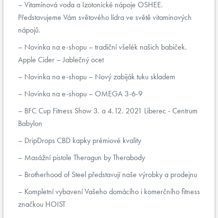
Vitaminová voda a Izotonické nápoje OSHEE.
Představujeme Vám světového lídra ve světě vitaminových
nápojů.
Novinka na e-shopu – tradiční všelék našich babiček.
Apple Cider – Jablečný ocet
Novinka na e-shopu – Nový zabiják tuku skladem
Novinka na e-shopu – OMEGA 3-6-9
BFC Cup Fitness Show 3. a 4.12. 2021 Liberec - Centrum
Babylon
DripDrops CBD kapky prémiové kvality
Masážní pistole Theragun by Therabody
Brotherhood of Steel představují naše výrobky a prodejnu
Kompletní vybavení Vašeho domácího i komerčního fitness
značkou HOIST