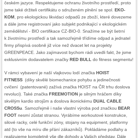
českém jazyce. Respektujeme ochranu životního prostředí, proto
jsme také držiteli certifikátu o sdruženém plnění se spol.
EKO-
KOM
, pro ekologickou likvidaci odpadů ze zboží, které dovezeme
a dále jsme registrovaní jako subjekt podnikající v ekologickém
zemědělství - BIO certifikace CZ-BIO-0. Snažíme se být šetrní
k životnímu prostředí a tak samozřejmě třídíme odpad a jednatel
firmy přispívá osobně již více než dvacet let na projekty
GREENPEACE. Jako zajímavost bychom rádi uvedli fakt, že jsme
exklusivním dodavatelem značky
RED BULL
do fitness segmentu!
V rámci vybavení je naší vlajkovou lodí značka
HOIST
FITNESS
(díky skvělé biomechanice pohybu a jedinečnosti
cvičení (patentované) zažívá značka HOIST na ČR trhu doslova
revoluci). Také značka
FREEMOTION
je silným hráčem díky
skvělým kardio strojům a doslova ikonickému
DUAL CABLE
CROSSu
. Samozřejmě i naše vlastní výroba pod značkou
BEAR
FOOT
nesmí zůstat stranou. Vyrábíme workoutové konstrukce,
silové racky, celé funkční zóny, stojany na equipment, platformy
atd (to vše na míru dle přání zákazníků). Pokládáme podlahy a
realizujeme kompletně vše dle dohody a Vašich představ. Dále