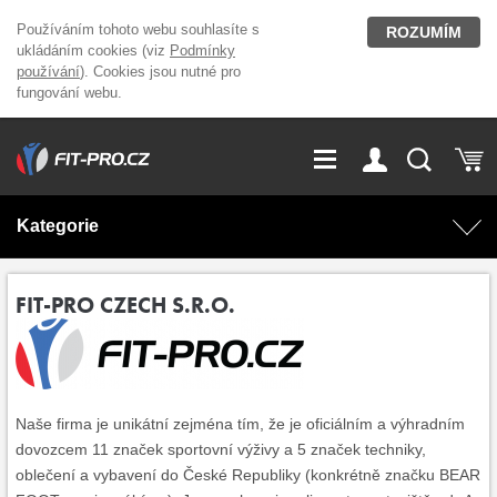
Používáním tohoto webu souhlasíte s
ROZUMÍM
ukládáním cookies (viz
Podmínky
používání
). Cookies jsou nutné pro
fungování webu.
GDPR
Vše o nákupu
Přihlášení
Registrace
Kategorie
O nás
Stavíme fitcentra
AKCE
Domácí cvičení
FIT-PRO CZECH S.R.O.
Kariéra
Kontakt
Doplňky stravy
Fitness vybavení
Magazín
OUTLET OBLEČENÍ
Posilovací stroje
Naše firma je unikátní zejména tím, že je oficiálním a výhradním
dovozcem 11 značek sportovní výživy a 5 značek techniky,
oblečení a vybavení do České Republiky (konkrétně značku BEAR
Značky