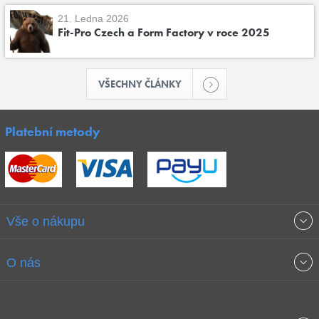
21. Ledna 2026
Fit-Pro Czech a Form Factory v roce 2025
VŠECHNY ČLÁNKY
Platební metody
Vše o nákupu
Obchodní podmínky
O nás
Garance nejnižších cen
O společnosti