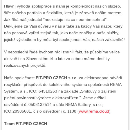
Hlavní výhoda spolupráce s námi je komplexnost našich služeb,
šíře našeho portfolia a flexibilita, která je zároveň naším mottem.
Jak říká náš jednatel "neexistuje nic co neumím sehnat".
Děkujeme za Vaši důvěru v nás a také za každý Váš názor, který
nás posouvá vpřed stejně tak, jako naše značky a naše služby,
jejichž výsledkem by měla být spokojenost Vás, našich zákazníků!
V neposlední řadě bychom rádi zmínili fakt, že působíme velice
aktivně i na Slovenském trhu kde za sebou máme desítky
realizovaných projektů.
Naše společnost
FIT-PRO CZECH s.r.o.
za elektroodpad odvádí
recyklační příspěvek do kolektivního systému společnosti REMA
Systém, a.s., IČO: 64510263 na základě „Smlouvy o zajištění
plnění povinností výrobce elektrozařízení“. Jsme držiteli
osvědčení č. 0508132514 a dále REMA Battery, s.r.o.,
IČO:28985681, číslo osvědčení č. 1108 (
www.rema.cloud
)
Team FIT-PRO CZECH