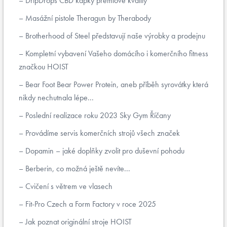
DripDrops CBD kapky prémiové kvality
Masážní pistole Theragun by Therabody
Brotherhood of Steel představují naše výrobky a prodejnu
Kompletní vybavení Vašeho domácího i komerčního fitness
značkou HOIST
Bear Foot Bear Power Protein, aneb příběh syrovátky která
nikdy nechutnala lépe...
Poslední realizace roku 2023 Sky Gym Říčany
Provádíme servis komerčních strojů všech značek
Dopamin – jaké doplňky zvolit pro duševní pohodu
Berberin, co možná ještě nevíte...
Cvičení s větrem ve vlasech
Fit-Pro Czech a Form Factory v roce 2025
Jak poznat originální stroje HOIST