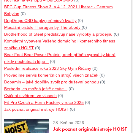
Novinka na e-shopu – OMEGA 3-6-9
(0)
BFC Cup Fitness Show 3. a 4.12. 2021 Liberec - Centrum
Babylon
(0)
DripDrops CBD kapky prémiové kvality
(0)
Masážní pistole Theragun by Therabody
(0)
Brotherhood of Steel představují naše výrobky a prodejnu
(0)
Kompletní vybavení Vašeho domácího i komerčního fitness
značkou HOIST
(0)
Bear Foot Bear Power Protein, aneb příběh syrovátky která
nikdy nechutnala lépe...
(0)
Poslední realizace roku 2023 Sky Gym Říčany
(0)
Provádíme servis komerčních strojů všech značek
(0)
Dopamin – jaké doplňky zvolit pro duševní pohodu
(0)
Berberin, co možná ještě nevíte...
(0)
Cvičení s větrem ve vlasech
(0)
Fit-Pro Czech a Form Factory v roce 2025
(0)
Jak poznat originální stroje HOIST
(0)
28. Května 2026
Jak poznat originální stroje HOIST