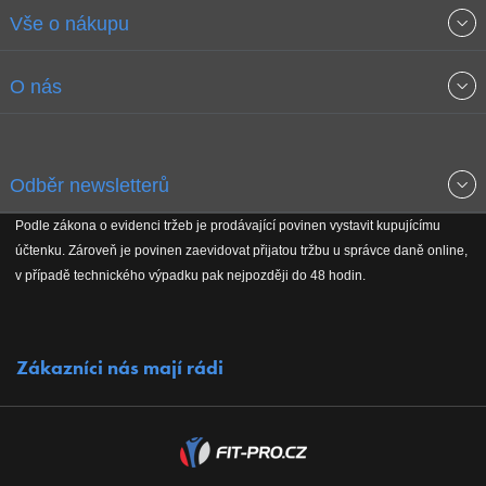
Vše o nákupu
Obchodní podmínky
O nás
Garance nejnižších cen
O společnosti
Odběr newsletterů
Doprava a platba
Jak stavíme fitcentra
Podle zákona o evidenci tržeb je prodávající povinen vystavit kupujícímu
Získejte přehled o novinkách, slevách, akčním zboží a upozornění
účtenku. Zároveň je povinen zaevidovat přijatou tržbu u správce daně online,
Reklamační řád
Koho podporujeme
na nové články v magazínu!
v případě technického výpadku pak nejpozději do 48 hodin.
Vrácení do 30 dnů
Naši partneři
Zákazníci nás mají rádi
Kontakty
Kariéra