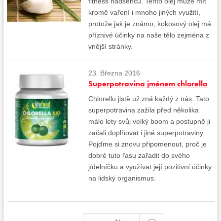
fitness nadšenců. Tento olej může mít
kromě vaření i mnoho jiných využití,
protože jak je známo, kokosový olej má
příznivé účinky na naše tělo zejména z
vnější stránky.
23. Března 2016
Superpotravina jménem chlorella
Chlorellu jistě už zná každý z nás. Tato
superpotravina zažila před několika
málo lety svůj velký boom a postupně ji
začali doplňovat i jiné superpotraviny.
Pojďme si znovu připomenout, proč je
dobré tuto řasu zařadit do svého
jídelníčku a využívat její pozitivní účinky
na lidský organismus.