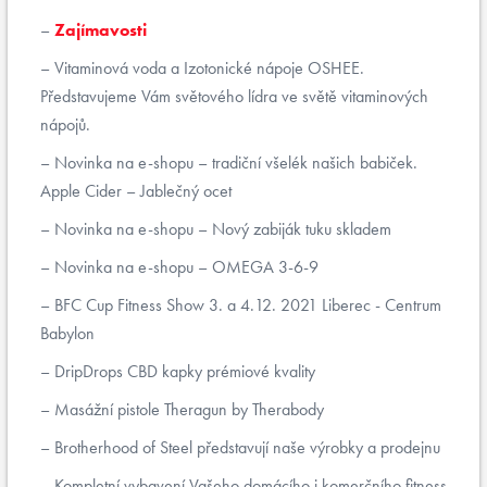
Zajímavosti
Vitaminová voda a Izotonické nápoje OSHEE.
Představujeme Vám světového lídra ve světě vitaminových
nápojů.
Novinka na e-shopu – tradiční všelék našich babiček.
Apple Cider – Jablečný ocet
Novinka na e-shopu – Nový zabiják tuku skladem
Novinka na e-shopu – OMEGA 3-6-9
BFC Cup Fitness Show 3. a 4.12. 2021 Liberec - Centrum
Babylon
DripDrops CBD kapky prémiové kvality
Masážní pistole Theragun by Therabody
Brotherhood of Steel představují naše výrobky a prodejnu
Kompletní vybavení Vašeho domácího i komerčního fitness