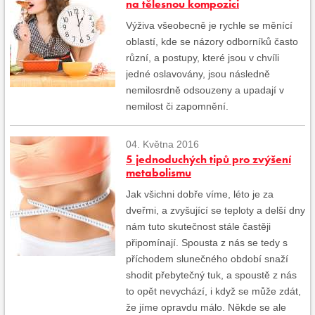
na tělesnou kompozici
Výživa všeobecně je rychle se měnící
oblastí, kde se názory odborníků často
různí, a postupy, které jsou v chvíli
jedné oslavovány, jsou následně
nemilosrdně odsouzeny a upadají v
nemilost či zapomnění.
04. Května 2016
5 jednoduchých tipů pro zvýšení
metabolismu
Jak všichni dobře víme, léto je za
dveřmi, a zvyšující se teploty a delší dny
nám tuto skutečnost stále častěji
připomínají. Spousta z nás se tedy s
příchodem slunečného období snaží
shodit přebytečný tuk, a spoustě z nás
to opět nevychází, i když se může zdát,
že jíme opravdu málo. Někde se ale