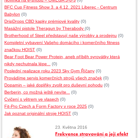
Novinka na e-shopu – OMEGA 3-6-9
(0)
BFC Cup Fitness Show 3. a 4.12. 2021 Liberec - Centrum
Babylon
(0)
DripDrops CBD kapky prémiové kvality
(0)
Masážní pistole Theragun by Therabody
(0)
Brotherhood of Steel představují naše výrobky a prodejnu
(0)
Kompletní vybavení Vašeho domácího i komerčního fitness
značkou HOIST
(0)
Bear Foot Bear Power Protein, aneb příběh syrovátky která
nikdy nechutnala lépe...
(0)
Poslední realizace roku 2023 Sky Gym Říčany
(0)
Provádíme servis komerčních strojů všech značek
(0)
Dopamin – jaké doplňky zvolit pro duševní pohodu
(0)
Berberin, co možná ještě nevíte...
(0)
Cvičení s větrem ve vlasech
(0)
Fit-Pro Czech a Form Factory v roce 2025
(0)
Jak poznat originální stroje HOIST
(0)
23. Května 2016
Frekvence stravování a její efekt