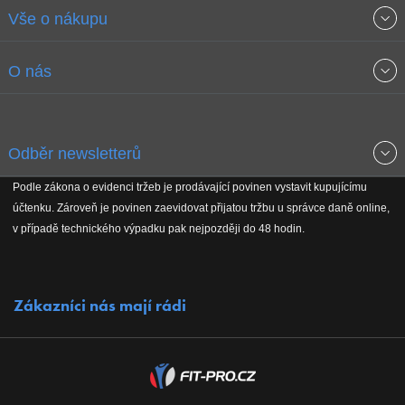
Vše o nákupu
Obchodní podmínky
O nás
Garance nejnižších cen
O společnosti
Odběr newsletterů
Doprava a platba
Jak stavíme fitcentra
Podle zákona o evidenci tržeb je prodávající povinen vystavit kupujícímu
Získejte přehled o novinkách, slevách, akčním zboží a upozornění
účtenku. Zároveň je povinen zaevidovat přijatou tržbu u správce daně online,
Reklamační řád
Koho podporujeme
na nové články v magazínu!
v případě technického výpadku pak nejpozději do 48 hodin.
Vrácení do 30 dnů
Naši partneři
Zákazníci nás mají rádi
Kontakty
Kariéra