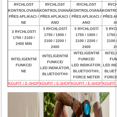
RYCHLOST
RYCHLOST
RYCHLOST
RYC
KONTROLOVANÁ
KONTROLOVANÁ
KONTROLOVANÁ
KONTR
PŘES APLIKACI /
PŘES APLIKACI /
PŘES APLIKACI /
PŘES AP
NE
ANO
ANO
A
5 RYCHLOSTÍ
5 RYCHLOSTÍ
5 RYC
3 RYCHLOSTI
1750 / 1900 /
1750 / 1900 /
1750 /
1750 / 2100 /
2100 / 2200 /
2100 / 2200 /
2100 /
2400 MIN
2400
2400
2
INTELIGENTNÍ
INTEL
INTELIGENTNÍ
INTELIGENTNÍ
FUNKCE/
FUN
FUNKCE/
FUNKCE/
LED INDIKÁTOR,
LED IN
LED INDIKÁTOR,
NE
BLUETOOTH®,
BLUET
BLUETOOTH®
FORCE METER
FORCE
KOUPIT / E-SHOP
KOUPIT / E-SHOP
KOUPIT / E-SHOP
KOUPIT 