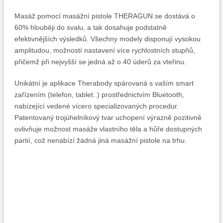
Masáž pomocí masážní pistole THERAGUN se dostává o
60% hlouběji do svalu, a tak dosahuje podstatně
efektivnějších výsledků. Všechny modely disponují vysokou
amplitudou, možností nastavení více rychlostních stupňů,
přičemž při nejvyšší se jedná až o 40 úderů za vteřinu.
Unikátní je aplikace Therabody spárovaná s vaším smart
zařízením (telefon, tablet..) prostřednictvím Bluetooth,
nabízející vedené vícero specializovaných procedur.
Patentovaný trojúhelníkový tvar uchopení výrazně pozitivně
ovlivňuje možnost masáže vlastního těla a hůře dostupných
partií, což nenabízí žádná jiná masážní pistole na trhu.