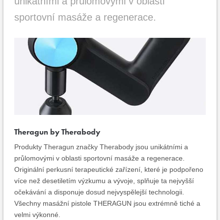
unikátními a průlomovými v oblasti
sportovní masáže a regenerace.
Theragun by Therabody
Produkty Theragun značky Therabody jsou unikátními a
průlomovými v oblasti sportovní masáže a regenerace.
Originální perkusní terapeutické zařízení, které je podpořeno
více než desetiletím výzkumu a vývoje, splňuje ta nejvyšší
očekávání a disponuje dosud nejvyspělejší technologii.
Všechny masážní pistole THERAGUN jsou extrémně tiché a
velmi výkonné.