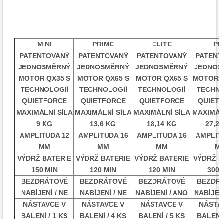
MINI
PRIME
ELITE
P
PATENTOVANÝ
PATENTOVANÝ
PATENTOVANÝ
PATEN
JEDNOSMĚRNÝ
JEDNOSMĚRNÝ
JEDNOSMĚRNÝ
JEDNO
MOTOR QX35 S
MOTOR QX65 S
MOTOR QX65 S
MOTOR 
TECHNOLOGIÍ
TECHNOLOGIÍ
TECHNOLOGIÍ
TECHN
QUIETFORCE
QUIETFORCE
QUIETFORCE
QUIE
MAXIMÁLNÍ SÍLA
MAXIMÁLNÍ SÍLA
MAXIMÁLNÍ SÍLA
MAXIMÁ
9 KG
13,6 KG
18,14 KG
27,
AMPLITUDA 12
AMPLITUDA 16
AMPLITUDA 16
AMPLI
MM
MM
MM
VÝDRŽ BATERIE
VÝDRŽ BATERIE
VÝDRŽ BATERIE
VÝDRŽ 
150 MIN
120 MIN
120 MIN
300
BEZDRÁTOVÉ
BEZDRÁTOVÉ
BEZDRÁTOVÉ
BEZD
NABÍJENÍ / NE
NABÍJENÍ / NE
NABÍJENÍ / ANO
NABÍJE
NÁSTAVCE V
NÁSTAVCE V
NÁSTAVCE V
NÁST
BALENÍ / 1 KS
BALENÍ / 4 KS
BALENÍ / 5 KS
BALENÍ