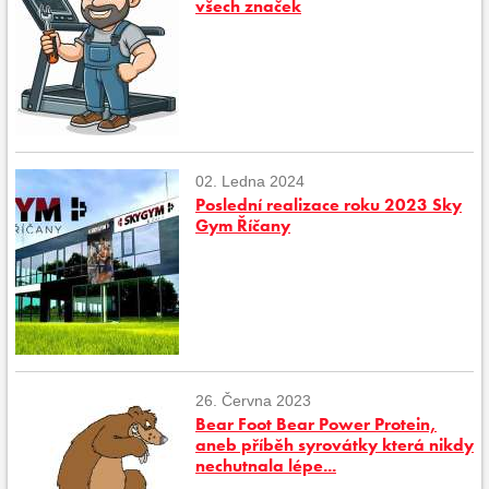
všech značek
02. Ledna 2024
Poslední realizace roku 2023 Sky
Gym Říčany
26. Června 2023
Bear Foot Bear Power Protein,
aneb příběh syrovátky která nikdy
nechutnala lépe...