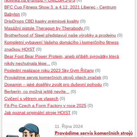
Novinka na e-shopu – OMEGA 3-6-9
(0)
BFC Cup Fitness Show 3. a 4.12. 2021 Liberec - Centrum
Babylon
(0)
DripDrops CBD kapky prémiové kvality
(0)
Masážní pistole Theragun by Therabody
(0)
Brotherhood of Steel představují naše výrobky a prodejnu
(0)
Kompletní vybavení Vašeho domácího i komerčního fitness
značkou HOIST
(0)
Bear Foot Bear Power Protein, aneb příběh syrovátky která
nikdy nechutnala lépe...
(0)
Poslední realizace roku 2023 Sky Gym Říčany
(0)
Provádíme servis komerčních strojů všech značek
(0)
Dopamin – jaké doplňky zvolit pro duševní pohodu
(0)
Berberin, co možná ještě nevíte...
(0)
Cvičení s větrem ve vlasech
(0)
Fit-Pro Czech a Form Factory v roce 2025
(0)
Jak poznat originální stroje HOIST
(0)
11. Října 2024
Provádíme servis komerčních strojů