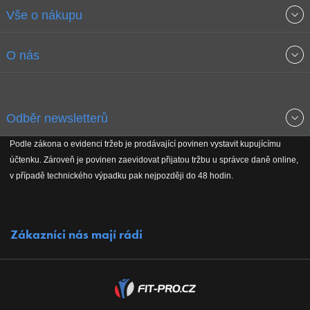
Vše o nákupu
Obchodní podmínky
O nás
Garance nejnižších cen
O společnosti
Odběr newsletterů
Doprava a platba
Jak stavíme fitcentra
Podle zákona o evidenci tržeb je prodávající povinen vystavit kupujícímu
Získejte přehled o novinkách, slevách, akčním zboží a upozornění
účtenku. Zároveň je povinen zaevidovat přijatou tržbu u správce daně online,
Reklamační řád
Koho podporujeme
na nové články v magazínu!
v případě technického výpadku pak nejpozději do 48 hodin.
Vrácení do 30 dnů
Naši partneři
Zákazníci nás mají rádi
Kontakty
Kariéra