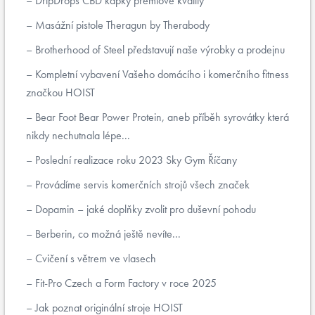
DripDrops CBD kapky prémiové kvality
Masážní pistole Theragun by Therabody
Brotherhood of Steel představují naše výrobky a prodejnu
Kompletní vybavení Vašeho domácího i komerčního fitness
značkou HOIST
Bear Foot Bear Power Protein, aneb příběh syrovátky která
nikdy nechutnala lépe...
Poslední realizace roku 2023 Sky Gym Říčany
Provádíme servis komerčních strojů všech značek
Dopamin – jaké doplňky zvolit pro duševní pohodu
Berberin, co možná ještě nevíte...
Cvičení s větrem ve vlasech
Fit-Pro Czech a Form Factory v roce 2025
Jak poznat originální stroje HOIST