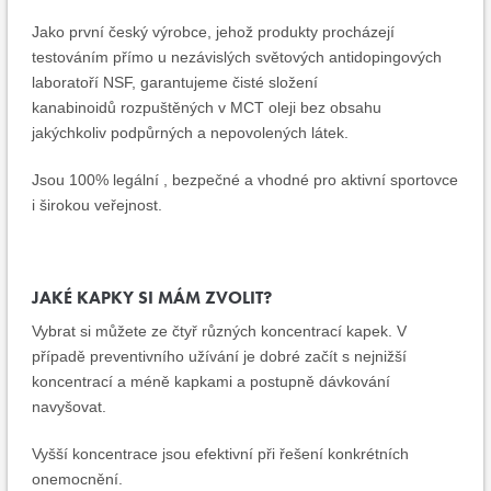
Jako první český výrobce, jehož produkty procházejí
testováním přímo u nezávislých světových antidopingových
laboratoří NSF, garantujeme čisté složení
kanabinoidů rozpuštěných v MCT oleji bez obsahu
jakýchkoliv podpůrných a nepovolených látek.
Jsou 100% legální , bezpečné a vhodné pro aktivní sportovce
i širokou veřejnost.
JAKÉ KAPKY SI MÁM ZVOLIT?
Vybrat si můžete ze čtyř různých koncentrací kapek. V
případě preventivního užívání je dobré začít s nejnižší
koncentrací a méně kapkami a postupně dávkování
navyšovat.
Vyšší koncentrace jsou efektivní při řešení konkrétních
onemocnění.