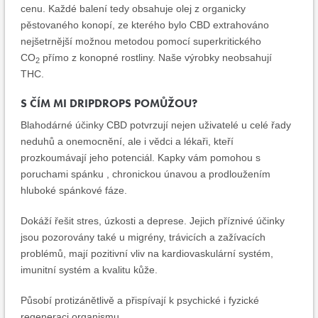
cenu. Každé balení tedy obsahuje olej z organicky
pěstovaného konopí, ze kterého bylo CBD extrahováno
nejšetrnější možnou metodou pomocí superkritického
CO
přímo z konopné rostliny. Naše výrobky neobsahují
2
THC.
S ČÍM MI DRIPDROPS POMŮŽOU?
Blahodárné účinky CBD potvrzují nejen uživatelé u celé řady
neduhů a onemocnění, ale i vědci a lékaři, kteří
prozkoumávají jeho potenciál. Kapky vám pomohou s
poruchami spánku , chronickou únavou a prodloužením
hluboké spánkové fáze.
Dokáží řešit stres, úzkosti a deprese. Jejich příznivé účinky
jsou pozorovány také u migrény, trávicích a zažívacích
problémů, mají pozitivní vliv na kardiovaskulární systém,
imunitní systém a kvalitu kůže.
Působí protizánětlivě a přispívají k psychické i fyzické
regeneraci organismu.