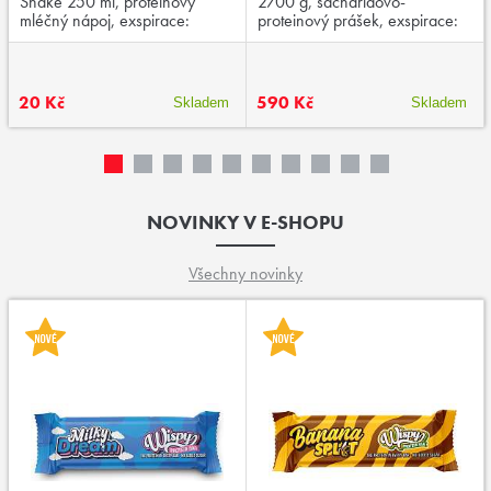
Shake 250 ml, proteinový
2700 g, sacharidovo-
mléčný nápoj, exspirace:
proteinový prášek, exspirace:
03/2026
04/2026
20 Kč
590 Kč
Skladem
Skladem
NOVINKY V E-SHOPU
Všechny novinky