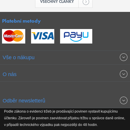
VŠECHNY ČLÁNKY
Platební metody
Vše o nákupu
Obchodní podmínky
O nás
Garance nejnižších cen
O společnosti
Odběr newsletterů
Doprava a platba
Jak stavíme fitcentra
Podle zákona o evidenci tržeb je prodávající povinen vystavit kupujícímu
Získejte přehled o novinkách, slevách, akčním zboží a upozornění
účtenku. Zároveň je povinen zaevidovat přijatou tržbu u správce daně online,
Reklamační řád
Koho podporujeme
na nové články v magazínu!
v případě technického výpadku pak nejpozději do 48 hodin.