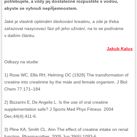
potřebujete, a vždy jej dostatečně rozpustěte s vodou,
abyste se vyhnuli nepříjemnostem.
Jaké je vlastně optimální dávkování kreatinu, a zde je třeba
zařazovat nasycovací fázi při jeho užívání, na to se podíváme
v dalším článku.
Jakub Kalus
Odkazy na studie:
1) Rose WC, Ellis RH, Helming OC (1928) The transformation of
creatine into creatinine by the male and female organism. J Biol
Chem 77:171–184
2) Bizzarini E, De Angelis L. Is the use of oral creatine
supplementation safe? J Sports Med Phys Fitness. 2004
Dec;44(4):411-6.
3) Pline KA, Smith CL. Ann The effect of creatine intake on renal
function. Pharmacother. 2005 Jun;39(6):1093-6.