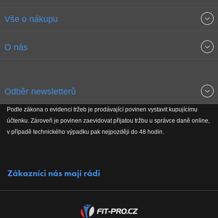
Vše o nákupu
Obchodní podmínky
O nás
Garance nejnižších cen
O společnosti
Odběr newsletterů
Doprava a platba
Jak stavíme fitcentra
Podle zákona o evidenci tržeb je prodávající povinen vystavit kupujícímu
Získejte přehled o novinkách, slevách, akčním zboží a upozornění
účtenku. Zároveň je povinen zaevidovat přijatou tržbu u správce daně online,
Reklamační řád
Koho podporujeme
na nové články v magazínu!
v případě technického výpadku pak nejpozději do 48 hodin.
Vrácení do 30 dnů
Naši partneři
Zákazníci nás mají rádi
Kontakty
Kariéra