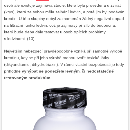
osob ale existuje zajímavá studie, která byla provedena u zvířat
(krys), která ze sebou měla selhání ledvin, a poté jim byl podáván
kreatin. U této skupiny nebyl zaznamenán žádný negativní dopad
na filtrační funkci ledvin, což je zajímavý příslib do budoucna,
který bude třeba dále testovat u osob trpících problémy
s ledvinami. (10)
Největším nebezpečí pravděpodobně vzniká při samotné výrobě
kreatinu, kdy se při jeho výrobě mohou tvořit toxické látky
(dikyandiamid, dihydrotriazin). V rámci vlastní bezpečnosti je tedy
příhodné
vyhýbat se podezřele levným, či nedostatečně
testovaným produktům.