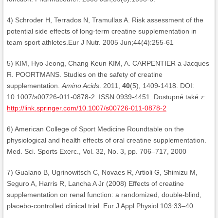
4) Schroder H, Terrados N, Tramullas A. Risk assessment of the
potential side effects of long-term creatine supplementation in
team sport athletes.Eur J Nutr. 2005 Jun;44(4):255-61
5) KIM, Hyo Jeong, Chang Keun KIM, A. CARPENTIER a Jacques
R. POORTMANS. Studies on the safety of creatine
supplementation.
Amino Acids
. 2011,
40
(5), 1409-1418. DOI:
10.1007/s00726-011-0878-2. ISSN 0939-4451. Dostupné také z:
http://link.springer.com/10.1007/s00726-011-0878-2
6) American College of Sport Medicine Roundtable on the
physiological and health effects of oral creatine supplementation.
Med. Sci. Sports Exerc., Vol. 32, No. 3, pp. 706–717, 2000
7) Gualano B, Ugrinowitsch C, Novaes R, Artioli G, Shimizu M,
Seguro A, Harris R, Lancha A Jr (2008) Effects of creatine
supplementation on renal function: a randomized, double-blind,
placebo-controlled clinical trial. Eur J Appl Physiol 103:33–40