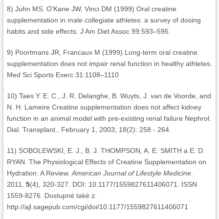
8) Juhn MS, O’Kane JW, Vinci DM (1999) Oral creatine
supplementation in male collegiate athletes: a survey of dosing
habits and side effects. J Am Diet Assoc 99:593–595
9) Poortmans JR, Francaux M (1999) Long-term oral creatine
supplementation does not impair renal function in healthy athletes.
Med Sci Sports Exerc 31:1108–1110
10) Taes Y. E. C., J. R. Delanghe, B. Wuyts, J. van de Voorde, and
N. H. Lameire Creatine supplementation does not affect kidney
function in an animal model with pre-existing renal failure Nephrol.
Dial. Transplant., February 1, 2003; 18(2): 258 - 264.
11) SOBOLEWSKI, E. J., B. J. THOMPSON, A. E. SMITH a E. D.
RYAN. The Physiological Effects of Creatine Supplementation on
Hydration: A Review.
American Journal of Lifestyle Medicine
.
2011,
5
(4), 320-327. DOI: 10.1177/1559827611406071. ISSN
1559-8276. Dostupné také z:
http://ajl.sagepub.com/cgi/doi/10.1177/1559827611406071