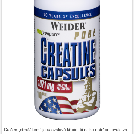
Dalším „strašákem“ jsou svalové křeče, či riziko natržení svalstva.