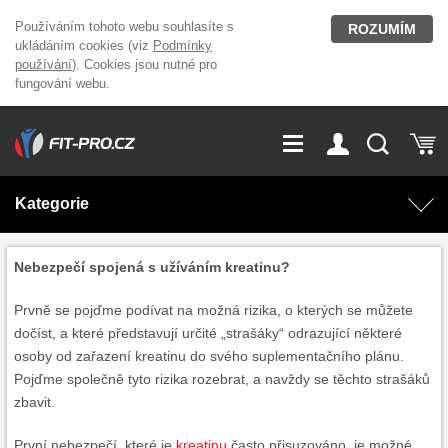
Používáním tohoto webu souhlasíte s
ROZUMÍM
ukládáním cookies (viz
Podmínky
používání
). Cookies jsou nutné pro
fungování webu.
GDPR
Vše o nákupu
Přihlášení
Registrace
Kategorie
O nás
Stavíme fitcentra
AKCE
Domácí cvičení
Nebezpečí spojená s užíváním kreatinu?
Kariéra
Kontakt
Prvně se pojďme podívat na možná rizika, o kterých se můžete
Doplňky stravy
Fitness vybavení
dočíst, a které představují určité „strašáky“ odrazující některé
osoby od zařazení kreatinu do svého suplementačního plánu.
Magazín
OUTLET OBLEČENÍ
Posilovací stroje
Pojďme společně tyto rizika rozebrat, a navždy se těchto strašáků
zbavit.
Značky
První nebezpečí, které je
kreatinu
často přisuzováno, je možné