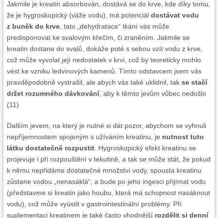
Jakmile je kreatin absorbován, dostává se do krve, kde díky tomu,
že je hygroskopický (váže vodu), má potenciál
dostávat vodu
z buněk do krve
, tato „dehydratace“ tkání vás může
predisponovat ke svalovým křečím, či zraněním. Jakmile se
kreatin dostane do svalů, dokáže poté s sebou vzít vodu z krve,
což může vyvolat její nedostatek v krvi, což by teoreticky mohlo
vést ke vzniku ledvinových kamenů. Tímto odstavcem jsem vás
pravděpodobně vystrašil, ale abych vás také uklidnil, tak
se stačí
držet rozumného dávkování
, aby k těmto jevům vůbec nedošlo
(11)
Dalším jevem, na který je nutné si dát pozor, abychom se vyhnuli
nepříjemnostem spojeným s užíváním kreatinu, je
nutnost tuto
látku dostatečně rozpustit
. Hygroskopický efekt kreatinu se
projevuje i při rozpouštění v tekutině, a tak se může stát, že pokud
k němu nepřidáme dostatečné množství vody, spousta kreatinu
zůstane vodou „nenasáklá“, a bude po jeho ingesci přijímat vodu
(představme si kreatin jako houbu, která má schopnost nasáknout
vodu), což může vyústit v gastrointestinální problémy. Při
suplementaci kreatinem je také často vhodnější
rozdělit si denní