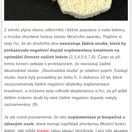
Z tohoto plyne obava odborníků i běžné populace o naše ledviny,
a hrozba zhoršené funkce tohoto filtračního aparátu. Pojďme si
tedy říci, že do dnešního dne
neexistuje žádná studie, která by
prokazovala negativní dopad suplementace kreatinem na
optimální činnost našich ledvin
(2,3,4,5,6,7,8). Často se při
tomto tvrzení setkáte s protinázorem, že neexistují žádné
dlouhodobé studie. „Dlouhodobá studie“ je relativní pojem. Existují
studie, které byly prováděny po dobu 5, či dokonce 10 let, které
nezaznamenaly žádné negativní důsledky suplementace
kreatinem, a můžeme tedy odhodit skepticismus a říci, že při ještě
delším trváním studií by také žádné negativní dopady nebyly
zaznamenány. (9)
Je ale nutné poznamenat, že tato
suplementace je bezpečná u
zdravých osob
, které nemají například zhoršenou filtrační funkci
ledvin, zde může
kreatin
celou situaci zhoršovat. I pro tuto skupinu