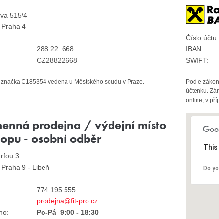
ova 515/4
 Praha 4
Číslo účtu:
288 22 668
IBAN:
CZ28822668
SWIFT:
 značka C185354 vedená u Městského soudu v Praze.
Podle zákona
účtenku. Zár
online; v př
enná prodejna / výdejní místo
hopu - osobní odběr
This
rfou 3
 Praha 9 - Libeň
Do yo
774 195 555
prodejna@fit-pro.cz
no:
Po-Pá 9:00 - 18:30