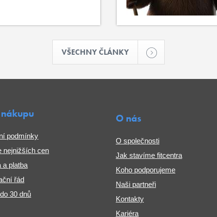
VŠECHNY ČLÁNKY
 nákupu
O nás
ní podmínky
O společnosti
 nejnižších cen
Jak stavíme fitcentra
 a platba
Koho podporujeme
ční řád
Naši partneři
 do 30 dnů
Kontakty
Kariéra