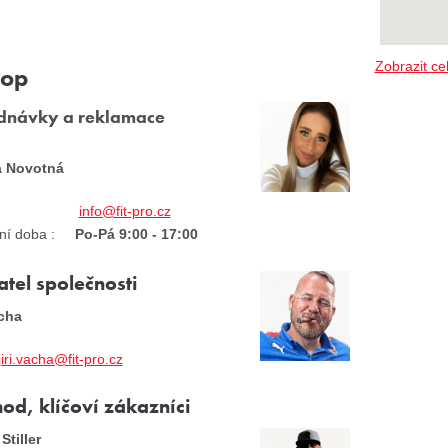
Zobrazit c
hop
dnávky a reklamace
a Novotná
info@fit-pro.cz
ní doba :
Po-Pá 9:00 - 17:00
atel společnosti
ácha
jiri.vacha@fit-pro.cz
od, klíčoví zákazníci
Stiller