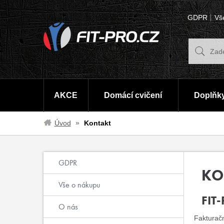
GDPR
Vš
AKCE
Domácí cvičení
Doplňky
Úvod
Kontakt
GDPR
KO
Vše o nákupu
FIT-
O nás
Fakturačn