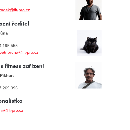
radek@fit-pro.cz
zní ředitel
růna
74 195 555
petr.bruna@fit-pro.cz
s fitness zařízení
Pikhart
77 209 996
onalistka
hr@fit-pro.cz