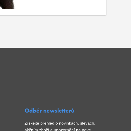
Odběr newsletterů
Získejte přehled o novinkách, slevách,
akčním zboží a upozornění na nové