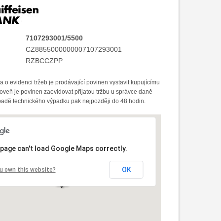
7107293001/5500
CZ8855000000007107293001
RZBCCZPP
 o evidenci tržeb je prodávající povinen vystavit kupujícímu
oveň je povinen zaevidovat přijatou tržbu u správce daně
ípadě technického výpadku pak nejpozději do 48 hodin.
 page can't load Google Maps correctly.
OK
u own this website?