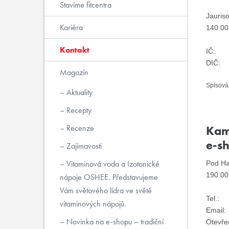
Stavíme fitcentra
Jauris
Kariéra
140 00
Kontakt
IČ:
DIČ:
Magazín
Spisová
Aktuality
Recepty
Recenze
Kam
e-s
Zajímavosti
Vitaminová voda a Izotonické
Pod Ha
190 00
nápoje OSHEE. Představujeme
Vám světového lídra ve světě
Tel.:
vitaminových nápojů.
Email:
Novinka na e-shopu – tradiční
Otevře