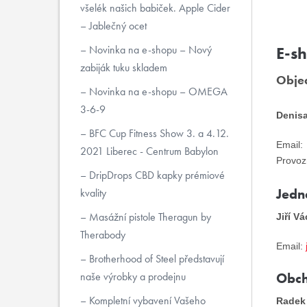
všelék našich babiček. Apple Cider
– Jablečný ocet
Novinka na e-shopu – Nový
E-s
zabiják tuku skladem
Obje
Novinka na e-shopu – OMEGA
3-6-9
Denis
BFC Cup Fitness Show 3. a 4.12.
Email:
2021 Liberec - Centrum Babylon
Provoz
DripDrops CBD kapky prémiové
Jedn
kvality
Masážní pistole Theragun by
Jiří V
Therabody
Email:
Brotherhood of Steel představují
Obch
naše výrobky a prodejnu
Kompletní vybavení Vašeho
Radek 