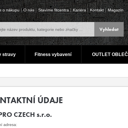
e o nákupu
O nás
Stavíme fitcentra
Kariéra
Kontakt
Magazín
 stravy
Fitness vybavení
OUTLET OBLEČ
NTAKTNÍ ÚDAJE
PRO CZECH s.r.o.
í adresa: