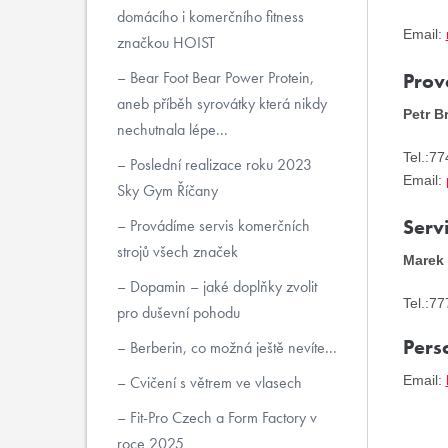
domácího i komerčního fitness
Email:
značkou HOIST
Bear Foot Bear Power Protein,
Provo
aneb příběh syrovátky která nikdy
Petr B
nechutnala lépe...
Tel.:7
Poslední realizace roku 2023
Email:
Sky Gym Říčany
Servi
Provádíme servis komerčních
strojů všech značek
Marek 
Dopamin – jaké doplňky zvolit
Tel.:7
pro duševní pohodu
Pers
Berberin, co možná ještě nevíte...
Email:
Cvičení s větrem ve vlasech
Fit-Pro Czech a Form Factory v
roce 2025