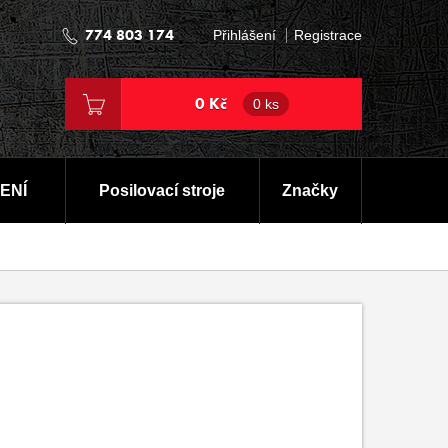
774 803 174
Přihlášení
Registrace
0 Kč
0 ks
ENÍ
Posilovací stroje
Značky