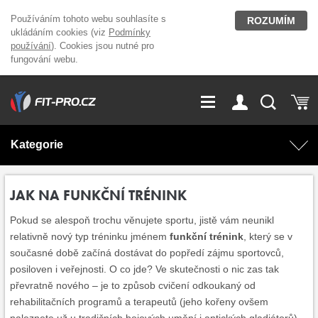
Používáním tohoto webu souhlasíte s
ROZUMÍM
ukládáním cookies (viz
Podmínky
používání
). Cookies jsou nutné pro
fungování webu.
GDPR
Vše o nákupu
Přihlášení
Registrace
Kategorie
O nás
Stavíme fitcentra
AKCE
Domácí cvičení
JAK NA FUNKČNÍ TRÉNINK
Kariéra
Kontakt
Pokud se alespoň trochu věnujete sportu, jistě vám neunikl
Doplňky stravy
Fitness vybavení
relativně nový typ tréninku jménem
funkční trénink
, který se v
současné době začíná dostávat do popředí zájmu sportovců,
Magazín
OUTLET OBLEČENÍ
Posilovací stroje
posiloven i veřejnosti. O co jde? Ve skutečnosti o nic zas tak
převratně nového – je to způsob cvičení odkoukaný od
rehabilitačních programů a terapeutů (jeho kořeny ovšem
Značky