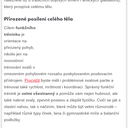
naleznete už u tradičních bojových umění i antických gladiátorů),
který prospívá celému tělu.
Přirozené posílení celého těla
Cílem
funkčního
tréninku
je
orientace na
přirozený pohyb,
nikoliv jen na
monotónní
trénování svalů v
omezeném pohybovém rozsahu poskytovaném posilovacím
přístrojem.
Procvičit
byste měli i problémové svalové partie a
trénovat také rychlost, mrštnost i koordinaci. Správný funkční
trénink je
velmi všestranný
a pomůže vám nejen hubnout, ale
také nabrat svaly, zpevnit postavu a zlepšit fyzičku. Cvičí se jak s
vlastní vahou, tak s náčiním, které může být velmi různorodé –
například různé typy činek, lana či gymnastické míče a balanční
podložky.