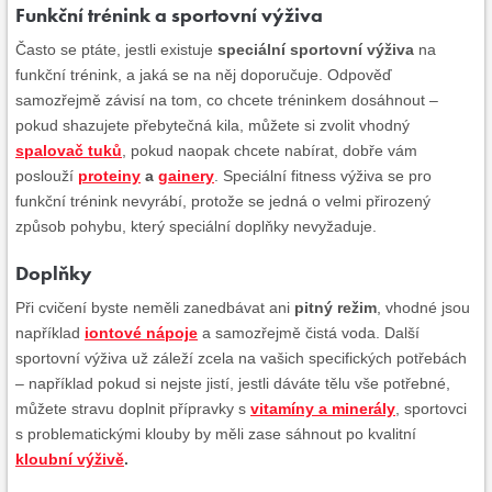
Funkční trénink a sportovní výživa
Často se ptáte, jestli existuje
speciální sportovní výživa
na
funkční trénink, a jaká se na něj doporučuje. Odpověď
samozřejmě závisí na tom, co chcete tréninkem dosáhnout –
pokud shazujete přebytečná kila, můžete si zvolit vhodný
spalovač tuků
, pokud naopak chcete nabírat, dobře vám
poslouží
proteiny
a
gainery
. Speciální fitness výživa se pro
funkční trénink nevyrábí, protože se jedná o velmi přirozený
způsob pohybu, který speciální doplňky nevyžaduje.
Doplňky
Při cvičení byste neměli zanedbávat ani
pitný režim
, vhodné jsou
například
iontové nápoje
a samozřejmě čistá voda. Další
sportovní výživa už záleží zcela na vašich specifických potřebách
– například pokud si nejste jistí, jestli dáváte tělu vše potřebné,
můžete stravu doplnit přípravky s
vitamíny a minerály
, sportovci
s problematickými klouby by měli zase sáhnout po kvalitní
kloubní výživě
.