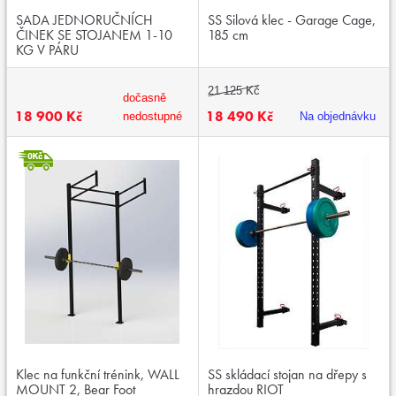
SADA JEDNORUČNÍCH
SS Silová klec - Garage Cage,
ČINEK SE STOJANEM 1-10
185 cm
KG V PÁRU
21 125 Kč
dočasně
18 900 Kč
18 490 Kč
nedostupné
Na objednávku
Klec na funkční trénink, WALL
SS skládací stojan na dřepy s
MOUNT 2, Bear Foot
hrazdou RIOT