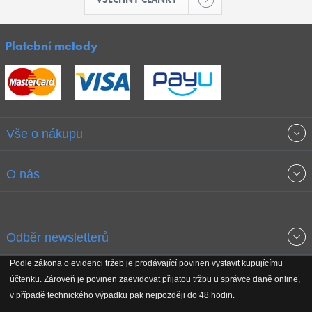
Platební metody
Vše o nákupu
Obchodní podmínky
O nás
Garance nejnižších cen
O společnosti
Odběr newsletterů
Doprava a platba
Jak stavíme fitcentra
Podle zákona o evidenci tržeb je prodávající povinen vystavit kupujícímu
Získejte přehled o novinkách, slevách, akčním zboží a upozornění
účtenku. Zároveň je povinen zaevidovat přijatou tržbu u správce daně online,
Reklamační řád
Koho podporujeme
na nové články v magazínu!
v případě technického výpadku pak nejpozději do 48 hodin.