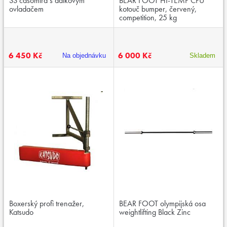
SS časomíra s dálkovým
BEAR FOOT HI-TEMP CPU
ovladačem
kotouč bumper, červený,
competition, 25 kg
6 450 Kč
6 000 Kč
Na objednávku
Skladem
Boxerský profi trenažer,
BEAR FOOT olympijská osa
Katsudo
weightlifting Black Zinc