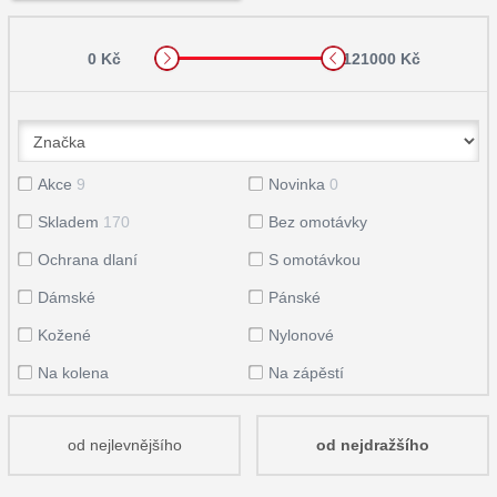
0 Kč
121000 Kč
Akce
9
Novinka
0
Skladem
170
Bez omotávky
Ochrana dlaní
S omotávkou
Dámské
Pánské
Kožené
Nylonové
Na kolena
Na zápěstí
od nejlevnějšího
od nejdražšího