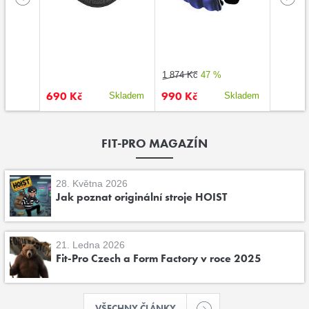
1 874 Kč
47 %
1 362 K
690 Kč
990 Kč
1 090
kladem
Skladem
Skladem
FIT-PRO MAGAZÍN
28. Května 2026
Jak poznat originální stroje HOIST
21. Ledna 2026
Fit-Pro Czech a Form Factory v roce 2025
VŠECHNY ČLÁNKY