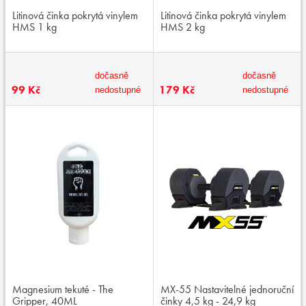
Litinová činka pokrytá vinylem
Litinová činka pokrytá vinylem
HMS 1 kg
HMS 2 kg
dočasně
dočasně
99 Kč
179 Kč
nedostupné
nedostupné
Magnesium tekuté - The
MX-55 Nastavitelné jednoruční
Gripper, 40ML
činky 4,5 kg - 24,9 kg