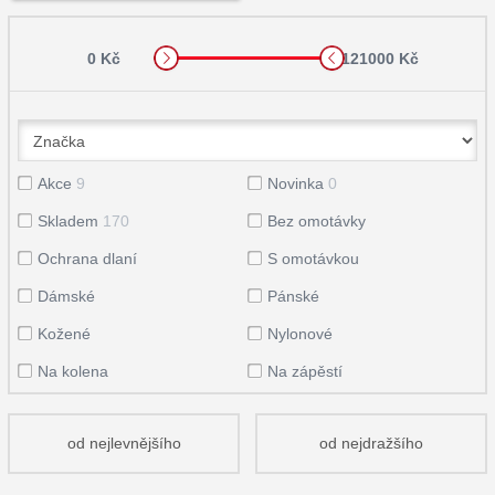
0 Kč
121000 Kč
Akce
9
Novinka
0
Skladem
170
Bez omotávky
Ochrana dlaní
S omotávkou
Dámské
Pánské
Kožené
Nylonové
Na kolena
Na zápěstí
od nejlevnějšího
od nejdražšího