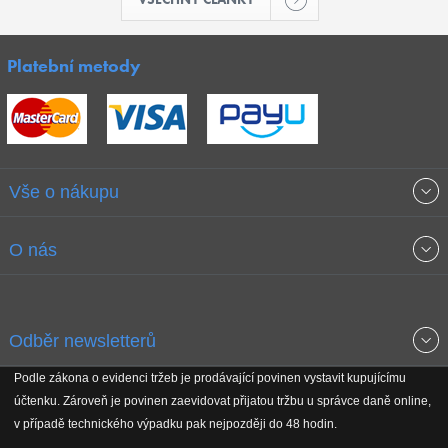
Platební metody
Vše o nákupu
Obchodní podmínky
O nás
Garance nejnižších cen
O společnosti
Odběr newsletterů
Doprava a platba
Jak stavíme fitcentra
Podle zákona o evidenci tržeb je prodávající povinen vystavit kupujícímu
Získejte přehled o novinkách, slevách, akčním zboží a upozornění
účtenku. Zároveň je povinen zaevidovat přijatou tržbu u správce daně online,
Reklamační řád
Koho podporujeme
na nové články v magazínu!
v případě technického výpadku pak nejpozději do 48 hodin.