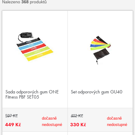
Nalezeno
368
produktů
Sada odporových gum ONE
Set odporových gum GU40
Fitness PBF SET05
597 Kč
402 Kč
dočasně
dočasně
449 Kč
330 Kč
nedostupné
nedostupné