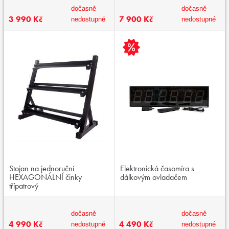
dočasně
dočasně
3 990 Kč
7 900 Kč
nedostupné
nedostupné
Stojan na jednoruční
Elektronická časomíra s
HEXAGONÁLNÍ činky
dálkovým ovladačem
třípatrový
dočasně
dočasně
4 990 Kč
4 490 Kč
nedostupné
nedostupné