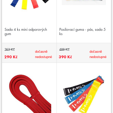
Sada 4 ks mini odporových
Posilovací guma - pás, sada 5
gum
ks
363 Kč
488 Kč
dočasně
dočasně
290 Kč
390 Kč
nedostupné
nedostupné