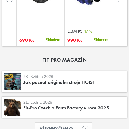
1 874 Kč
47 %
1 362 K
690 Kč
990 Kč
1 090
kladem
Skladem
Skladem
FIT-PRO MAGAZÍN
28. Května 2026
Jak poznat originální stroje HOIST
21. Ledna 2026
Fit-Pro Czech a Form Factory v roce 2025
VŠECHNY ČLÁNKY