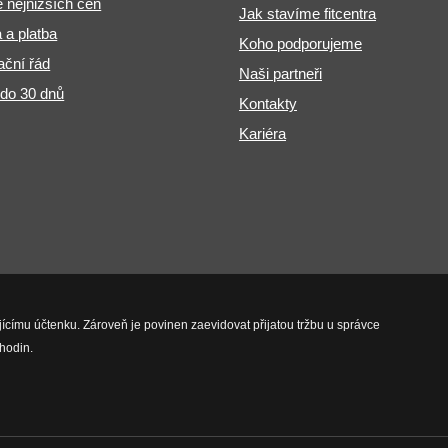
 nejnižších cen
Jak stavíme fitcentra
 a platba
Koho podporujeme
ční řád
Naši partneři
 do 30 dnů
Kontakty
Kariéra
jícímu účtenku. Zároveň je povinen zaevidovat přijatou tržbu u správce
hodin.