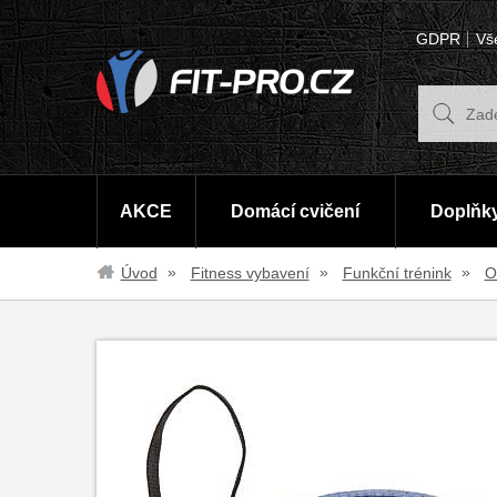
GDPR
Vš
AKCE
Domácí cvičení
Doplňky
Úvod
Fitness vybavení
Funkční trénink
O