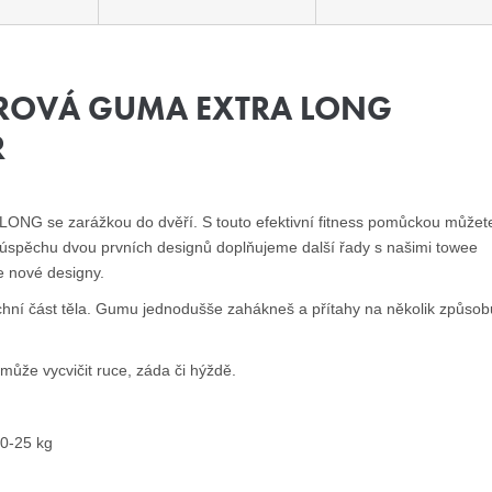
OROVÁ GUMA EXTRA LONG
R
LONG se zarážkou do dvěří. S touto efektivní fitness pomůckou můžet
Po úspěchu dvou prvních designů doplňujeme další řady s našimi towee
 nové designy.
chní část těla. Gumu jednodušše zahákneš a přítahy na několik způsob
může vycvičit ruce, záda či hýždě.
20-25 kg