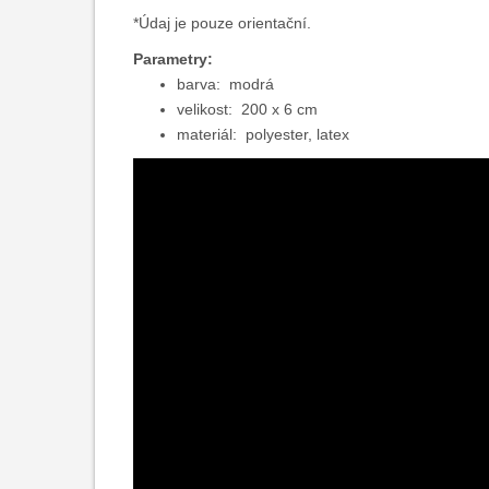
*Údaj je pouze orientační.
Parametry:
barva: m
odrá
velikost
: 200 x 6 cm
materiál
: polyester, latex