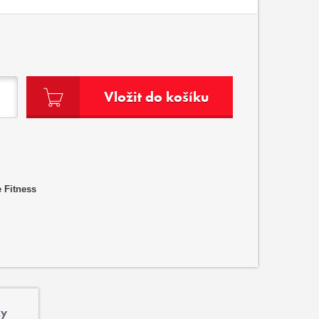
Vložit do košíku
 Fitness
?
ky