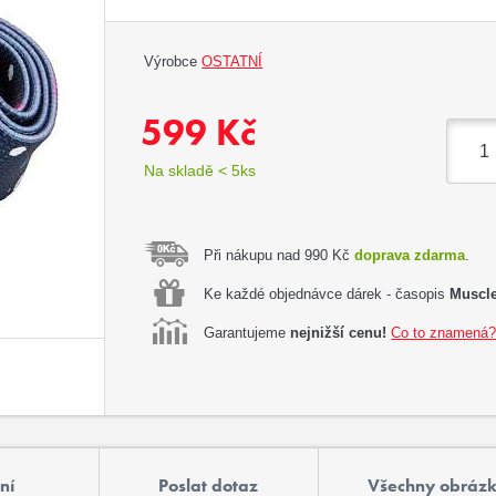
Výrobce
OSTATNÍ
599 Kč
Na skladě < 5ks
Při nákupu nad 990 Kč
doprava zdarma
.
Ke každé objednávce dárek - časopis
Muscle
Garantujeme
nejnižší cenu!
Co to znamená
ní
Poslat dotaz
Všechny obráz