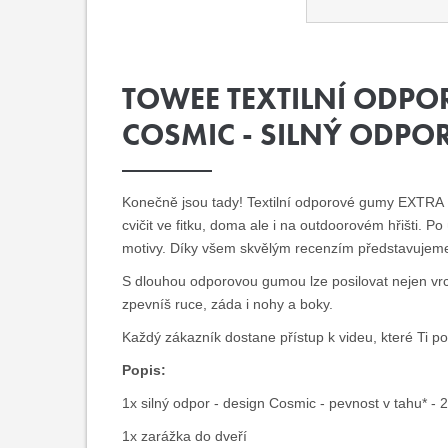
TOWEE TEXTILNÍ ODP
COSMIC - SILNÝ ODPO
Konečně jsou tady! Textilní odporové gumy EXTRA 
cvičit ve fitku, doma ale i na outdoorovém hřišti. 
motivy. Díky všem skvělým recenzím představujeme
S dlouhou odporovou gumou lze posilovat nejen vr
zpevníš ruce, záda i nohy a boky.
Každý zákazník dostane přístup k videu, které Ti po
Popis:
1x silný odpor - design Cosmic - pevnost v tahu* - 
1x zarážka do dveří