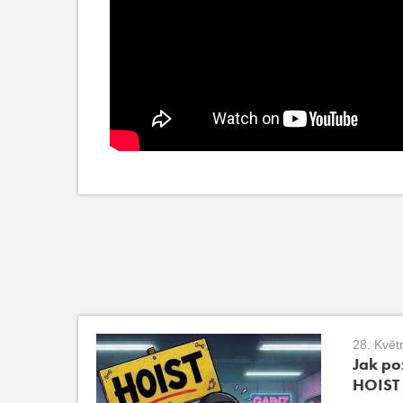
28. Květ
Jak poz
HOIST