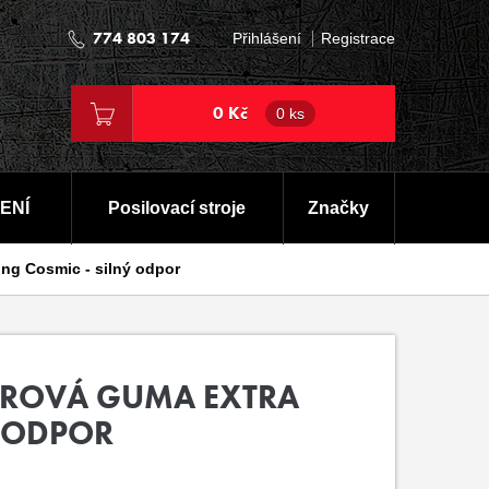
774 803 174
Přihlášení
Registrace
0 Kč
0 ks
ENÍ
Posilovací stroje
Značky
ong Cosmic - silný odpor
OROVÁ GUMA EXTRA
Ý ODPOR