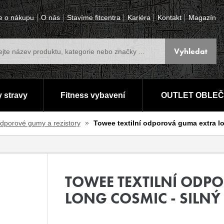
e o nákupu
O nás
Stavíme fitcentra
Kariéra
Kontakt
Magazín
 stravy
Fitness vybavení
OUTLET OBLEČ
dporové gumy a rezistory
Towee textilní odporová guma extra l
TOWEE TEXTILNÍ ODP
LONG COSMIC - SILN