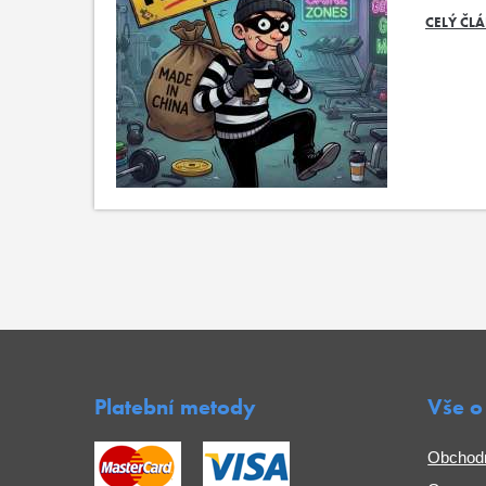
CELÝ ČL
Platební metody
Vše o
Obchod