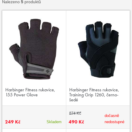
Nalezeno
5
produktů
Harbinger Fitness rukavice,
Harbinger Fitness rukavice,
155 Power Glove
Training Grip 1260, černo-
šedé
874 Kč
dočasně
249 Kč
490 Kč
Skladem
nedostupné