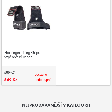
Harbinger Lifting Grips,
vzpěračský úchop
686 Kč
dočasně
549 Kč
nedostupné
NEJPRODÁVANĚJŠÍ V KATEGORII