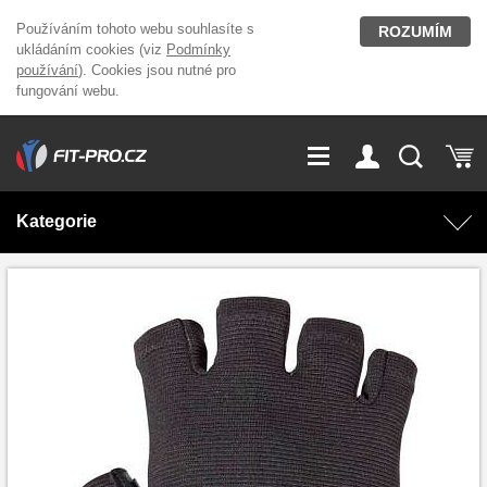
Používáním tohoto webu souhlasíte s
ROZUMÍM
ukládáním cookies (viz
Podmínky
používání
). Cookies jsou nutné pro
fungování webu.
GDPR
Vše o nákupu
Přihlášení
Registrace
Kategorie
O nás
Stavíme fitcentra
AKCE
Domácí cvičení
Kariéra
Kontakt
Doplňky stravy
Fitness vybavení
Magazín
OUTLET OBLEČENÍ
Posilovací stroje
Značky