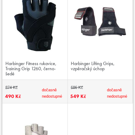
Harbinger Fitness rukavice,
Harbinger Lifting Grips,
Training Grip 1260, černo-
vzpěračský úchop
šedé
874 Kč
686 Kč
dočasně
dočasně
490 Kč
549 Kč
nedostupné
nedostupné