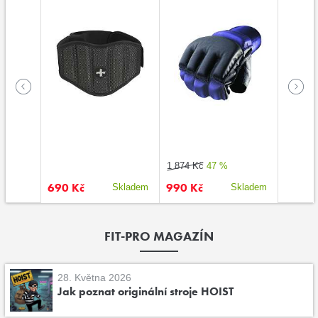
1 874 Kč
47 %
1 362 K
690 Kč
990 Kč
1 090
kladem
Skladem
Skladem
FIT-PRO MAGAZÍN
28. Května 2026
Jak poznat originální stroje HOIST