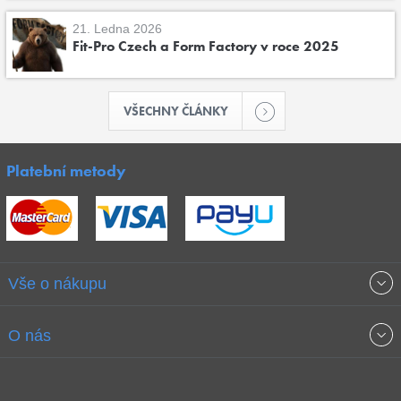
21. Ledna 2026
Fit-Pro Czech a Form Factory v roce 2025
VŠECHNY ČLÁNKY
Platební metody
Vše o nákupu
Obchodní podmínky
O nás
Garance nejnižších cen
O společnosti