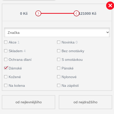
0 Kč
121000 Kč
Akce
1
Novinka
0
Skladem
4
Bez omotávky
Ochrana dlaní
S omotávkou
Dámské
Pánské
Kožené
Nylonové
Na kolena
Na zápěstí
od nejlevnějšího
od nejdražšího