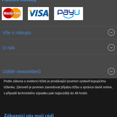
Vše o nákupu
Obchodní podmínky
O nás
Garance nejnižších cen
O společnosti
Odběr newsletterů
Doprava a platba
Jak stavíme fitcentra
Podle zákona o evidenci tržeb je prodávající povinen vystavit kupujícímu
Získejte přehled o novinkách, slevách, akčním zboží a upozornění
účtenku. Zároveň je povinen zaevidovat přijatou tržbu u správce daně online,
Reklamační řád
Koho podporujeme
na nové články v magazínu!
v případě technického výpadku pak nejpozději do 48 hodin.
Vrácení do 30 dnů
Naši partneři
Zákazníci nás mají rádi