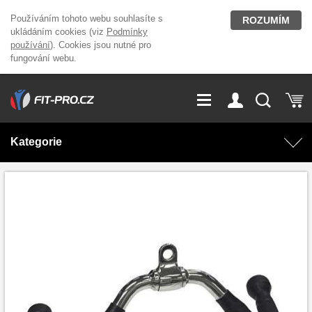
Používáním tohoto webu souhlasíte s
ROZUMÍM
ukládáním cookies (viz
Podmínky
používání
). Cookies jsou nutné pro
fungování webu.
GDPR
Vše o nákupu
Přihlášení
Registrace
Kategorie
O nás
Stavíme fitcentra
AKCE
Domácí cvičení
Kariéra
Kontakt
Doplňky stravy
Fitness vybavení
Magazín
OUTLET OBLEČENÍ
Posilovací stroje
Značky