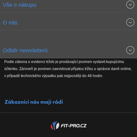
Vše o nákupu
Obchodní podmínky
O nás
Garance nejnižších cen
O společnosti
Odběr newsletterů
Doprava a platba
Jak stavíme fitcentra
Podle zákona o evidenci tržeb je prodávající povinen vystavit kupujícímu
Získejte přehled o novinkách, slevách, akčním zboží a upozornění
účtenku. Zároveň je povinen zaevidovat přijatou tržbu u správce daně online,
Reklamační řád
Koho podporujeme
na nové články v magazínu!
v případě technického výpadku pak nejpozději do 48 hodin.
Vrácení do 30 dnů
Naši partneři
Zákazníci nás mají rádi
Kontakty
Kariéra