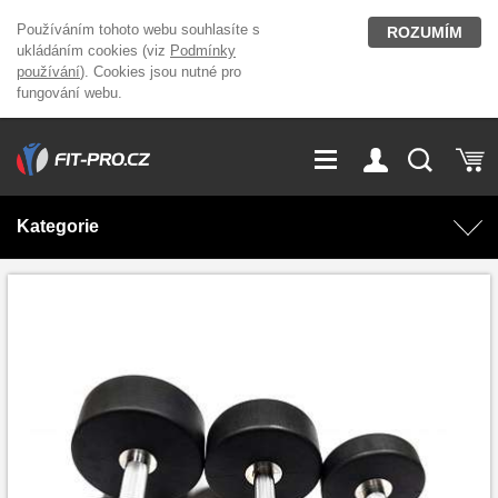
Používáním tohoto webu souhlasíte s
ROZUMÍM
ukládáním cookies (viz
Podmínky
používání
). Cookies jsou nutné pro
fungování webu.
GDPR
Vše o nákupu
Přihlášení
Registrace
Kategorie
O nás
Stavíme fitcentra
AKCE
Domácí cvičení
Kariéra
Kontakt
Doplňky stravy
Fitness vybavení
Magazín
OUTLET OBLEČENÍ
Posilovací stroje
Značky