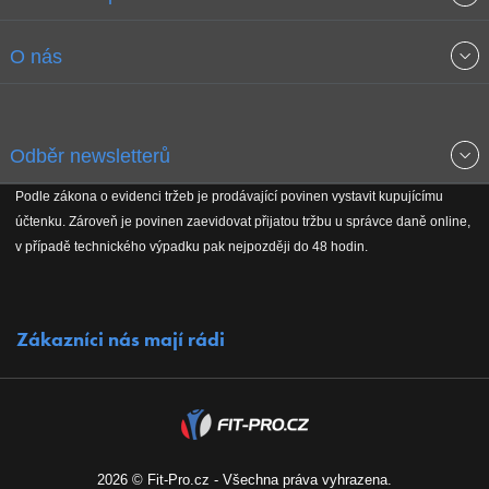
Obchodní podmínky
O nás
Garance nejnižších cen
O společnosti
Odběr newsletterů
Doprava a platba
Jak stavíme fitcentra
Podle zákona o evidenci tržeb je prodávající povinen vystavit kupujícímu
Získejte přehled o novinkách, slevách, akčním zboží a upozornění
účtenku. Zároveň je povinen zaevidovat přijatou tržbu u správce daně online,
Reklamační řád
Koho podporujeme
na nové články v magazínu!
v případě technického výpadku pak nejpozději do 48 hodin.
Vrácení do 30 dnů
Naši partneři
Zákazníci nás mají rádi
Kontakty
Kariéra
2026 © Fit-Pro.cz - Všechna práva vyhrazena.