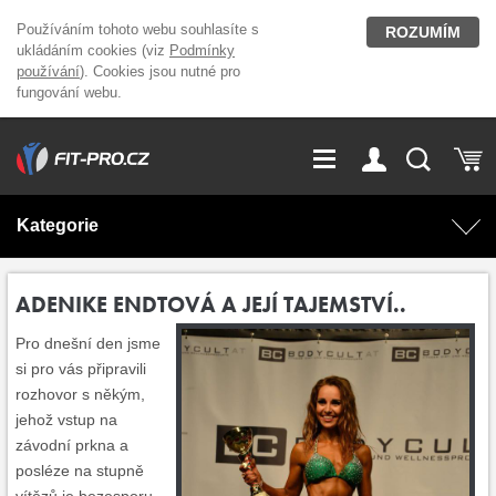
Používáním tohoto webu souhlasíte s
ROZUMÍM
ukládáním cookies (viz
Podmínky
používání
). Cookies jsou nutné pro
fungování webu.
GDPR
Vše o nákupu
Přihlášení
Registrace
Kategorie
O nás
Stavíme fitcentra
AKCE
Domácí cvičení
ADENIKE ENDTOVÁ A JEJÍ TAJEMSTVÍ..
Kariéra
Kontakt
Pro dnešní den jsme
Doplňky stravy
Fitness vybavení
si pro vás připravili
rozhovor s někým,
Magazín
OUTLET OBLEČENÍ
Posilovací stroje
jehož vstup na
závodní prkna a
posléze na stupně
Značky