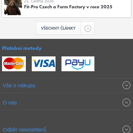
21. Ledna 2026
Fit-Pro Czech a Form Factory v roce 2025
VŠECHNY ČLÁNKY
Platební metody
Vše o nákupu
Obchodní podmínky
O nás
Garance nejnižších cen
O společnosti
Odběr newsletterů