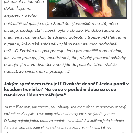
jak gazela a jdu něco
dělat. Ťapu na
stepperu - u toho
nejčastěji odepisuju svým žroutkům (fanouškům na fb), něco
studuju, sleduju čt24, abych byla v obraze. Po dobu ťapání už
mám většinou nějakou tu zdravou dobrotu v troubě :-D Pak ranní
hygiena, královská snídaně - ty já to beru asi moc podrobně,
ne? :-D Zkrátím to - pak pracuju, jedu pro mončiči a na trénink,
jím, zase pracuju, jím, zase trénink, jím, nějaký pracovní schůzky,
pracuju, jím a ve dvanáct v noci jdu do postele. Uhuf, stačilo
napsat, že cvičím, jím a pracuju :-D
Jakým systémem trénuješ? Dvakrát denně? Jednu partii v
každém tréninku? Na co se v poslední době se svou
trenérkou Lídou zaměřujete?
To záleží na tom, jak daleko jsou závody. Teď mám třeba trénink dvoufázový,
což mě baví nejvíc :-) Ale jindy mívám tréninky tak 5-6x týdně - jenom :-
D Nikdy nejedu jednu partii za trénink, minimálně 2 a kolikrát jedu kruháče.
Ale moje kruháče jsou vlastně docela omezený, jsou to spíš takový