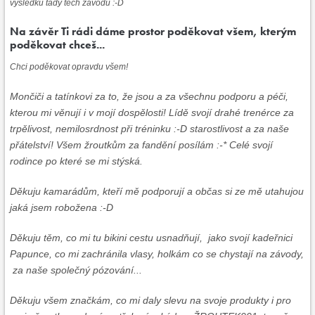
výsledků tady těch závodů :-D
Na závěr Ti rádi dáme prostor poděkovat všem, kterým
poděkovat chceš...
Chci poděkovat opravdu všem!
Mončiči a tatínkovi za to, že jsou a za všechnu podporu a péči,
kterou mi věnují i v mojí dospělosti! Lídě svojí drahé trenérce za
trpělivost, nemilosrdnost při tréninku :-D starostlivost a za naše
přátelství! Všem žroutkům za fandění posílám :-* Celé svojí
rodince po které se mi stýská.
Děkuju kamarádům, kteří mě podporují a občas si ze mě utahujou
jaká jsem robožena :-D
Děkuju těm, co mi tu bikini cestu usnadňují, jako svojí kadeřnici
Papunce, co mi zachránila vlasy, holkám co se chystají na závody,
za naše společný pózování...
Děkuju všem značkám, co mi daly slevu na svoje produkty i pro