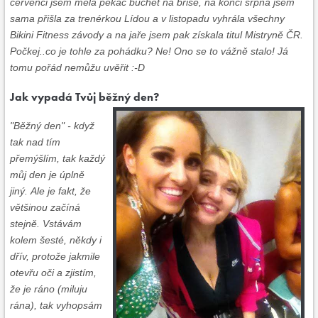
červenci jsem měla pekáč buchet na břiše, na konci srpna jsem
sama přišla za trenérkou Lídou a v listopadu vyhrála všechny
Bikini Fitness závody a na jaře jsem pak získala titul Mistryně ČR.
Počkej..co je tohle za pohádku? Ne! Ono se to vážně stalo! Já
tomu pořád nemůžu uvěřit :-D
Jak vypadá Tvůj běžný den?
"Běžný den" - když
tak nad tím
přemýšlím, tak každý
můj den je úplně
jiný. Ale je fakt, že
většinou začíná
stejně. Vstávám
kolem šesté, někdy i
dřív, protože jakmile
otevřu oči a zjistím,
že je ráno (miluju
rána), tak vyhopsám