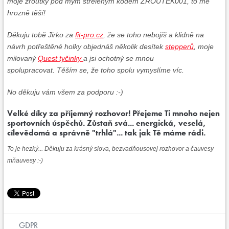
moje žroutky pod mým střeleným kódem ŽROUTEK001, to mě
hrozně těší!
Děkuju tobě Jirko za
fit-pro.cz
, že se toho nebojíš a klidně na
návrh potřeštěné holky objednáš několik desítek
stepperů
, moje
milovaný
Quest tyčinky
a jsi ochotný se mnou
spolupracovat. Těším se, že toho spolu vymyslíme víc.
No děkuju vám všem za podporu :-)
Velké díky za příjemný rozhovor! Přejeme Ti mnoho nejen
sportovních úspěchů. Zůstaň svá... energická, veselá,
cílevědomá a správně "trhlá"... tak jak Tě máme rádi.
To je hezký... Děkuju za krásný slova, bezvadňousovej rozhovor a čauvesy
mňauvesy :-)
GDPR