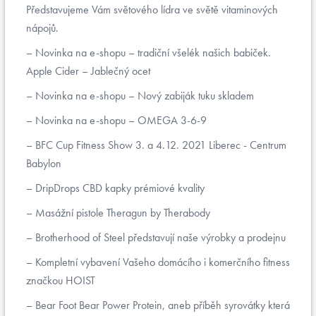
Představujeme Vám světového lídra ve světě vitaminových
nápojů.
Novinka na e-shopu – tradiční všelék našich babiček.
Apple Cider – Jablečný ocet
Novinka na e-shopu – Nový zabiják tuku skladem
Novinka na e-shopu – OMEGA 3-6-9
BFC Cup Fitness Show 3. a 4.12. 2021 Liberec - Centrum
Babylon
DripDrops CBD kapky prémiové kvality
Masážní pistole Theragun by Therabody
Brotherhood of Steel představují naše výrobky a prodejnu
Kompletní vybavení Vašeho domácího i komerčního fitness
značkou HOIST
Bear Foot Bear Power Protein, aneb příběh syrovátky která