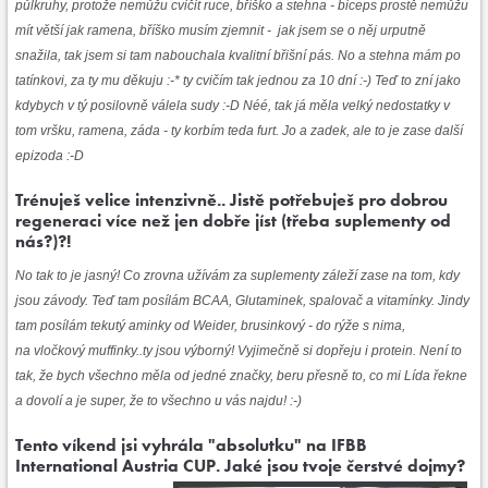
půlkruhy, protože nemůžu cvičit ruce, bříško a stehna - biceps prostě nemůžu
mít větší jak ramena, bříško musím zjemnit - jak jsem se o něj urputně
snažila, tak jsem si tam nabouchala kvalitní břišní pás. No a stehna mám po
tatínkovi, za ty mu děkuju :-* ty cvičím tak jednou za 10 dní :-) Teď to zní jako
kdybych v tý posilovně válela sudy :-D Néé, tak já měla velký nedostatky v
tom vršku, ramena, záda - ty korbím teda furt. Jo a zadek, ale to je zase další
epizoda :-D
Trénuješ velice intenzivně.. Jistě potřebuješ pro dobrou
regeneraci více než jen dobře jíst (třeba suplementy od
nás?)?!
No tak to je jasný! Co zrovna užívám za suplementy záleží zase na tom, kdy
jsou závody. Teď tam posílám BCAA, Glutaminek, spalovač a vitamínky. Jindy
tam posílám tekutý aminky od Weider, brusinkový - do rýže s nima,
na vločkový muffinky..ty jsou výborný! Vyjimečně si dopřeju i protein. Není to
tak, že bych všechno měla od jedné značky, beru přesně to, co mi Lída řekne
a dovolí a je super, že to všechno u vás najdu! :-)
Tento víkend jsi vyhrála "absolutku" na IFBB
International Austria CUP. Jaké jsou tvoje
čerstvé dojmy?