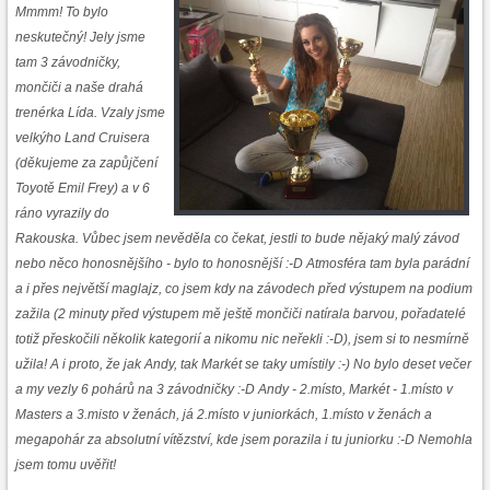
Mmmm! To bylo
neskutečný! Jely jsme
tam 3 závodničky,
mončiči a naše drahá
trenérka Lída. Vzaly jsme
velkýho Land Cruisera
(děkujeme za zapůjčení
Toyotě Emil Frey) a v 6
ráno vyrazily do
Rakouska. Vůbec jsem nevěděla co čekat, jestli to bude nějaký malý závod
nebo něco honosnějšího - bylo to honosnější :-D Atmosféra tam byla parádní
a i přes největší maglajz, co jsem kdy na závodech před výstupem na podium
zažila (2 minuty před výstupem mě ještě mončiči natírala barvou, pořadatelé
totiž přeskočili několik kategorií a nikomu nic neřekli :-D), jsem si to nesmírně
užila! A i proto, že jak Andy, tak Markét se taky umístily :-) No bylo deset večer
a my vezly 6 pohárů na 3 závodničky :-D Andy - 2.místo, Markét - 1.místo v
Masters a 3.misto v ženách, já 2.místo v juniorkách, 1.místo v ženách a
megapohár za absolutní vítězství, kde jsem porazila i tu juniorku :-D Nemohla
jsem tomu uvěřit!