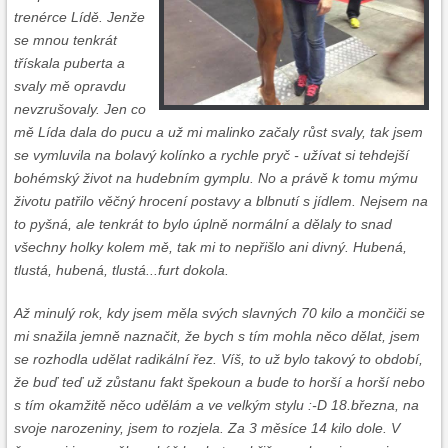
trenérce Lídě. Jenže
se mnou tenkrát
třískala puberta a
svaly mě opravdu
nevzrušovaly. Jen co
mě Lída dala do pucu a už mi malinko začaly růst svaly, tak jsem
se vymluvila na bolavý kolínko a rychle pryč - užívat si tehdejší
bohémský život na hudebním gymplu. No a právě k tomu mýmu
životu patřilo věčný hrocení postavy a blbnutí s jídlem. Nejsem na
to pyšná, ale tenkrát to bylo úplně normální a dělaly to snad
všechny holky kolem mě, tak mi to nepřišlo ani divný. Hubená,
tlustá, hubená, tlustá...furt dokola.
Až minulý rok, kdy jsem měla svých slavných 70 kilo a mončiči se
mi snažila jemně naznačit, že bych s tím mohla něco dělat, jsem
se rozhodla udělat radikální řez. Víš, to už bylo takový to období,
že buď teď už zůstanu fakt špekoun a bude to horší a horší nebo
s tím okamžitě něco udělám a ve velkým stylu :-D 18.března, na
svoje narozeniny, jsem to rozjela. Za 3 měsíce 14 kilo dole. V