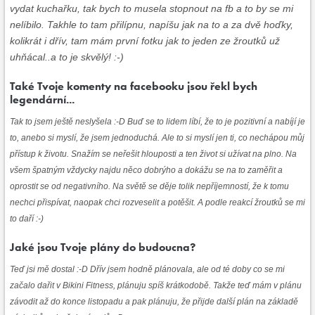
vydat kuchařku, tak bych to musela stopnout na fb a to by se mi
nelíbilo. Takhle to tam přilípnu, napíšu jak na to a za dvě hoďky,
kolikrát i dřív, tam mám první fotku jak to jeden ze žroutků už
uhňácal..a to je skvělý! :-)
Také Tvoje komenty na facebooku jsou řekl bych
legendární...
Tak to jsem ještě neslyšela :-D Buď se to lidem líbí, že to je pozitivní a nabíjí je
to, anebo si myslí, že jsem jednoduchá. Ale to si myslí jen ti, co nechápou můj
přístup k životu. Snažím se neřešit hlouposti a ten život si užívat na plno. Na
všem špatným vždycky najdu něco dobrýho a dokážu se na to zaměřit a
oprostit se od negativního. Na světě se děje tolik nepříjemností, že k tomu
nechci přispívat, naopak chci rozveselit a potěšit. A podle reakcí žroutků se mi
to daří :-)
Jaké jsou Tvoje plány do budoucna?
Teď jsi mě dostal :-D Dřív jsem hodně plánovala, ale od té doby co se mi
začalo dařit v Bikini Fitness, plánuju spíš krátkodobě. Takže teď mám v plánu
závodit až do konce listopadu a pak plánuju, že přijde další plán na základě