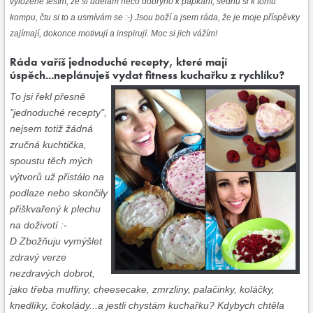
vyloženě těším, že si udělám něco dobrýho k papkání, sednu si k tomu
kompu, čtu si to a usmívám se :-) Jsou boží a jsem ráda, že je moje příspěvky
zajímají, dokonce motivují a inspirují. Moc si jich vážím!
Ráda vaříš jednoduché recepty, které mají
úspěch...neplánuješ vydat fitness kuchařku z
rychlíku?
To jsi řekl přesně
"jednoduché recepty",
nejsem totiž žádná
zručná kuchtička,
spoustu těch mých
výtvorů už přistálo na
podlaze nebo skončily
přiškvařený k plechu
na doživotí :-
D Zbožňuju vymýšlet
zdravý verze
nezdravých dobrot,
jako třeba muffiny, cheesecake, zmrzliny, palačinky, koláčky,
knedlíky, čokolády...a jestli chystám kuchařku? Kdybych chtěla