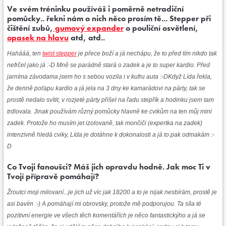
Ve svém tréninku používáš i poměrně netradiční
pomůcky.. řekni nám o nich něco prosím tě... Stepper při
čištění zubů,
gumový expander
o pouliční osvětlení,
opasek na hlavu
atd, atd..
Hahááá, ten
twist stepper
je přece boží a já nechápu, že to před tím nikdo tak
nefrčel jako já :-D Mně se parádně stará o zadek a je to super kardio. Před
jarníma závodama jsem ho s sebou vozila i v kufru auta :-DKdyž Lída řekla,
že denně poťapu kardio a já jela na 3 dny ke kamarádovi na párty, tak se
prostě nedalo svítit, v rozjeté párty přišel na řadu stepřík a hodinku jsem tam
trdlovala. Jinak používám různý pomůcky hlavně ke cvikům na ten můj mini
zadek. Protože ho musím jet izolovaně, tak mončiči (expertka na zadek)
intenzivně hledá cviky, Lída je dotáhne k dokonalosti a já to pak odmakám :-
D
Co Tvoji fanoušci? Máš jich opravdu hodně. Jak moc Ti v
Tvojí přípravě pomáhají?
Žroutci moji milovaní...je jich už víc jak 18200 a to je nijak nesbírám, prostě je
asi bavím :-) A pomáhají mi obrovsky, protože mě podporujou. Ta síla té
pozitivní energie ve všech těch komentářích je něco fantastickýho a já se