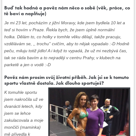
Buď tak hodná a pověz nám něco o sobě (věk, práce, co
tě baví a naplňuje)
Je mi 23 let, pocházím z jižní Moravy, kde jsem bydlela 10 let a
teď si hovím v Praze. Řekla bych, že jsem úplně normální
holka. Dělám to, co holky v tomhle věku dělají, takže pracuju,
vzdělávám se, ,, trochu'' cvičím, aby to nějak vypadalo :-D Hodně
peču, miluju totiž jídlo! A i když to vypadá, že už mi nezbývá čas,
tak se ráda bavím a to nejraději v centru Prahy, v klubech na
parketě a jen o vodě :-D
Pověz nám prosím svůj životní příběh. Jak jsi se k tomuto
sportu vlastně dostala. Jak dlouho
sportuješ?
K tomuhle sportu
jsem nakročila už ve
dvanácti letech, kdy
jsem se lehce
zakulacovala a moje
mončiči (maminka)
mě přivedla k