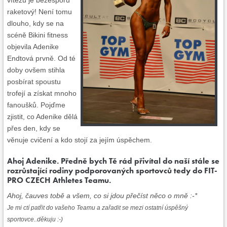
vítězů je bezesporu
raketový! Není tomu
dlouho, kdy se na
scéně Bikini fitness
objevila Adenike
Endtová prvně. Od té
doby ovšem stihla
posbírat spoustu
trofejí a získat mnoho
fanoušků. Pojďme
zjistit, co Adenike dělá
přes den, kdy se
věnuje cvičení a kdo stojí za jejím úspěchem.
Ahoj Adenike. Předně bych Tě rád přivítal do naší stále se
rozrůstající rodiny podporovaných sportovců tedy do FIT-
PRO CZECH Athletes Teamu.
Ahoj, čauves tobě a všem, co si jdou přečíst něco o mně :-*
Je mi ctí patřit do vašeho Teamu a zařadit se mezi ostatní úspěšný
sportovce..děkuju :-)