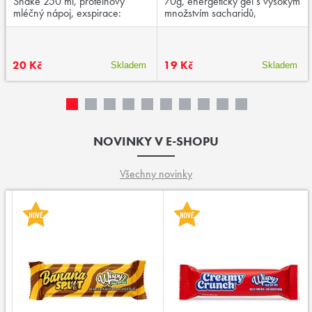
Shake 250 ml, proteinový
70g, energetický gel s vysokým
mléčný nápoj, exspirace:
množstvím sacharidů,
03/2026
aminokyselinami a kofeinem,
exspirace:01/2026
20 Kč
19 Kč
Skladem
Skladem
NOVINKY V E-SHOPU
Všechny novinky