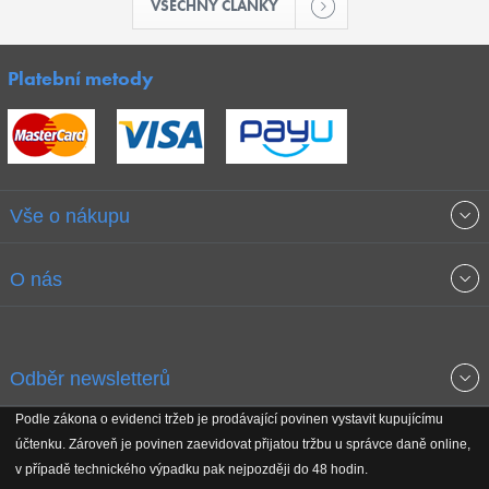
VŠECHNY ČLÁNKY
Platební metody
Vše o nákupu
Obchodní podmínky
O nás
Garance nejnižších cen
O společnosti
Odběr newsletterů
Doprava a platba
Jak stavíme fitcentra
Podle zákona o evidenci tržeb je prodávající povinen vystavit kupujícímu
Získejte přehled o novinkách, slevách, akčním zboží a upozornění
účtenku. Zároveň je povinen zaevidovat přijatou tržbu u správce daně online,
Reklamační řád
Koho podporujeme
na nové články v magazínu!
v případě technického výpadku pak nejpozději do 48 hodin.