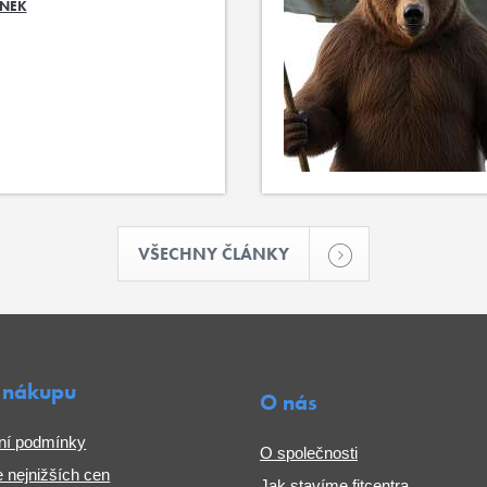
ÁNEK
VŠECHNY ČLÁNKY
 nákupu
O nás
ní podmínky
O společnosti
 nejnižších cen
Jak stavíme fitcentra