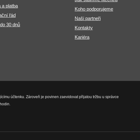
 a platba
Koho podporujeme
ční řád
Naši partneři
 do 30 dnů
Kontakty
Kariéra
jícímu účtenku. Zároveň je povinen zaevidovat přijatou tržbu u správce
hodin.