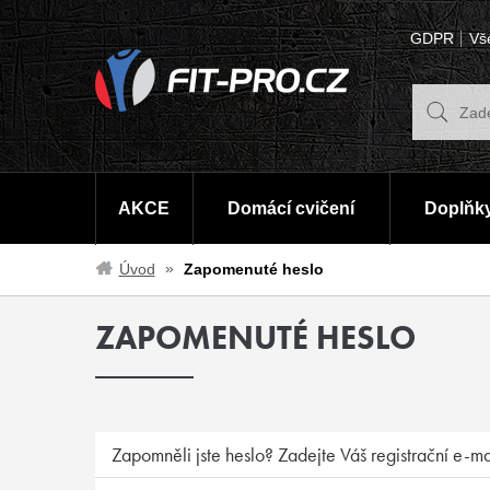
GDPR
Vš
AKCE
Domácí cvičení
Doplňky
Úvod
Zapomenuté heslo
ZAPOMENUTÉ HESLO
Zapomněli jste heslo? Zadejte Váš registrační e-m