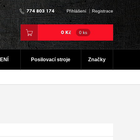
774 803 174
Přihlášení
Registrace
0 Kč
0 ks
ENÍ
Posilovací stroje
Značky