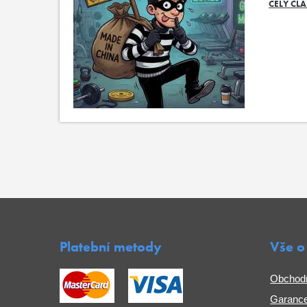
CELÝ ČL
Platební metody
Vše o
Obchod
Garance