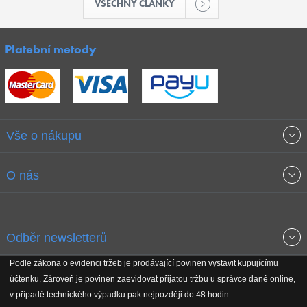
VŠECHNY ČLÁNKY
Platební metody
Vše o nákupu
Obchodní podmínky
O nás
Garance nejnižších cen
O společnosti
Odběr newsletterů
Doprava a platba
Jak stavíme fitcentra
Podle zákona o evidenci tržeb je prodávající povinen vystavit kupujícímu
Získejte přehled o novinkách, slevách, akčním zboží a upozornění
účtenku. Zároveň je povinen zaevidovat přijatou tržbu u správce daně online,
Reklamační řád
Koho podporujeme
na nové články v magazínu!
v případě technického výpadku pak nejpozději do 48 hodin.