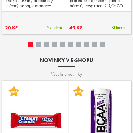
Shake 250 ml, proteinový
prášek pro ochucení jídel a
mléčný nápoj, exspirace:
nápojů, exspirace: 03/2025
03/2026
20 Kč
49 Kč
Skladem
Skladem
NOVINKY V E-SHOPU
Všechny novinky