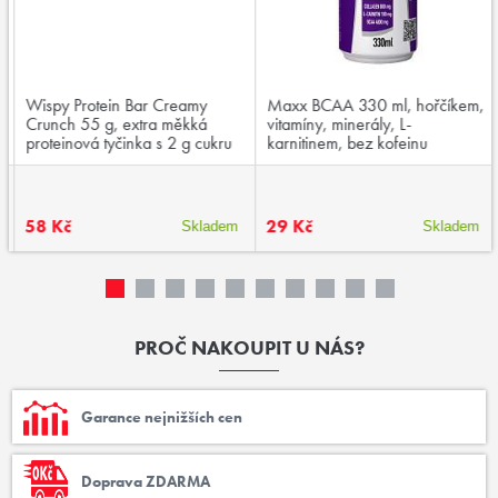
Wispy Protein Bar Creamy
Maxx BCAA 330 ml, hořčíkem,
Crunch 55 g, extra měkká
vitamíny, minerály, L-
proteinová tyčinka s 2 g cukru
karnitinem, bez kofeinu
58 Kč
29 Kč
Skladem
Skladem
PROČ NAKOUPIT U NÁS?
Garance nejnižších cen
Doprava ZDARMA