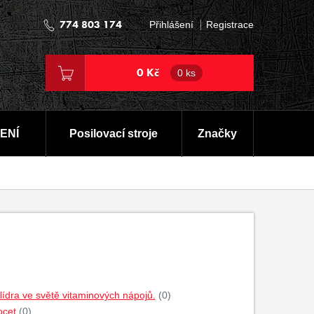
774 803 174
Přihlášení
Registrace
0 Kč
0 ks
ENÍ
Posilovací stroje
Značky
dra ve světě vitaminových nápojů.
(0)
ocet
(0)