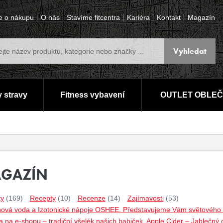
e o nákupu
O nás
Stavíme fitcentra
Kariéra
Kontakt
Magazín
 stravy
Fitness vybavení
OUTLET OBLEČ
GAZÍN
ty
(169)
Recepty
(10)
Recenze
(14)
Zajímavosti
(53)
nová voda a Izotonické nápoje OSHEE. Představujeme Vám světového lí
 na e-shopu – tradiční všelék našich babiček. Apple Cider – Jablečný 