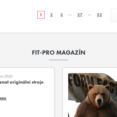
…
…
1
2
3
27
52
FIT-PRO MAGAZÍN
na 2026
nat originální stroje
ÁNEK