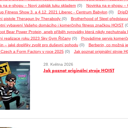
a na e-shopu – Nový zabiják tuku skladem
(0)
Novinka na e-shopu –
p Fitness Show 3. a 4.12. 2021 Liberec - Centrum Babylon
(0)
DripD
í pistole Theragun by Therabody
(0)
Brotherhood of Steel představu
tní vybavení Vašeho domácího i komerčního fitness značkou HOIST
(
ot Bear Power Protein, aneb příběh syrovátky která nikdy nechutnala l
ní realizace roku 2023 Sky Gym Říčany
(0)
Provádíme servis komerčn
n – jaké doplňky zvolit pro duševní pohodu
(0)
Berberin, co možná ješ
o Czech a Form Factory v roce 2025
(0)
Jak poznat originální stroje 
28. Května 2026
Jak poznat originální stroje HOIST