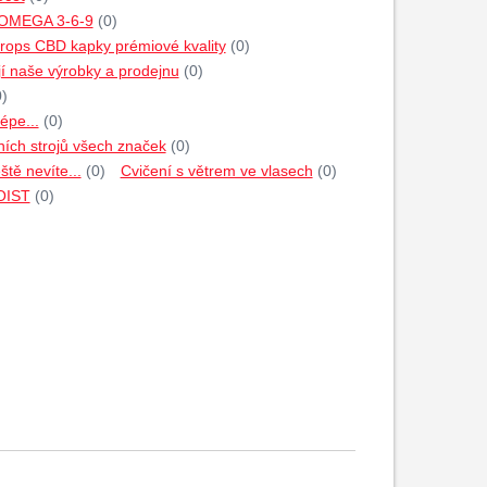
 OMEGA 3-6-9
(0)
rops CBD kapky prémiové kvality
(0)
jí naše výrobky a prodejnu
(0)
0)
épe...
(0)
ích strojů všech značek
(0)
tě nevíte...
(0)
Cvičení s větrem ve vlasech
(0)
HOIST
(0)