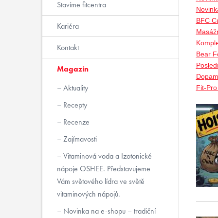
Stavíme fitcentra
Novink
BFC Cu
Kariéra
Masážn
Komple
Kontakt
Bear Fo
Posled
Magazín
Dopami
Aktuality
Fit-Pr
Recepty
Recenze
Zajímavosti
Vitaminová voda a Izotonické
nápoje OSHEE. Představujeme
Vám světového lídra ve světě
vitaminových nápojů.
Novinka na e-shopu – tradiční