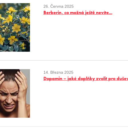
26. Června 2025
Berberin, co možná ještě nevíte...
14. Března 2025
Dopamin – jaké doplňky zvolit pro duše