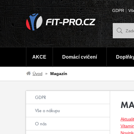
GDPR
Vš
AKCE
Domácí cvičení
Doplňky
Úvod
Magazín
GDPR
MA
Vše o nákupu
Aktuali
O nás
Vitami
Novinka