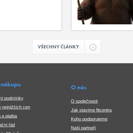
VŠECHNY ČLÁNKY
 nákupu
O nás
ní podmínky
O společnosti
 nejnižších cen
Jak stavíme fitcentra
 a platba
Koho podporujeme
ční řád
Naši partneři