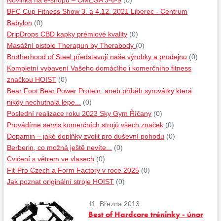
Novinka na e-shopu – OMEGA 3-6-9
(0)
BFC Cup Fitness Show 3. a 4.12. 2021 Liberec - Centrum
Babylon
(0)
DripDrops CBD kapky prémiové kvality
(0)
Masážní pistole Theragun by Therabody
(0)
Brotherhood of Steel představují naše výrobky a prodejnu
(0)
Kompletní vybavení Vašeho domácího i komerčního fitness
značkou HOIST
(0)
Bear Foot Bear Power Protein, aneb příběh syrovátky která
nikdy nechutnala lépe...
(0)
Poslední realizace roku 2023 Sky Gym Říčany
(0)
Provádíme servis komerčních strojů všech značek
(0)
Dopamin – jaké doplňky zvolit pro duševní pohodu
(0)
Berberin, co možná ještě nevíte...
(0)
Cvičení s větrem ve vlasech
(0)
Fit-Pro Czech a Form Factory v roce 2025
(0)
Jak poznat originální stroje HOIST
(0)
11. Března 2013
Best of Hardcore tréninky - únor