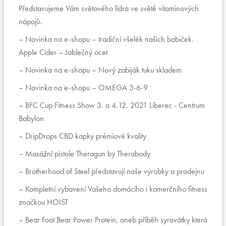
Představujeme Vám světového lídra ve světě vitaminových
nápojů.
Novinka na e-shopu – tradiční všelék našich babiček.
Apple Cider – Jablečný ocet
Novinka na e-shopu – Nový zabiják tuku skladem
Novinka na e-shopu – OMEGA 3-6-9
BFC Cup Fitness Show 3. a 4.12. 2021 Liberec - Centrum
Babylon
DripDrops CBD kapky prémiové kvality
Masážní pistole Theragun by Therabody
Brotherhood of Steel představují naše výrobky a prodejnu
Kompletní vybavení Vašeho domácího i komerčního fitness
značkou HOIST
Bear Foot Bear Power Protein, aneb příběh syrovátky která