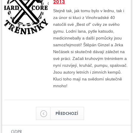
2013
Stejně tak, jak tomu bylo v lednu, tak i
za únor si kluci z Vinohradské 40
natočili své „Best of“ cviky ze svého
gymu. Lodní lana, pytle katsudo,
medicinnebally a další pomůcky jsou
samozřejmostí! Štěpán Ginzel a Jirka
Nečásek si skutečně dávají záležet na
své práci. Začali kruhovým tréninkem a
nyní rozvíjejí, kruháč, pumpu, spalovač.
Jsou autory letních i zimních kempů.
Kluci toho mají na svědomí skutečně
mnoho!
PŘEDCHOZÍ
GDPR