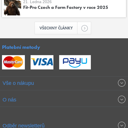
21. Ledna 2026
Fit-Pro Czech a Form Factory v roce 2025
VŠECHNY ČLÁNKY
Platební metody
Vše o nákupu
Obchodní podmínky
O nás
Garance nejnižších cen
O společnosti
Odběr newsletterů