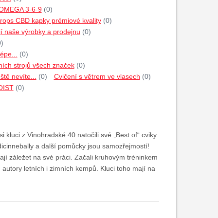
 OMEGA 3-6-9
(0)
rops CBD kapky prémiové kvality
(0)
jí naše výrobky a prodejnu
(0)
0)
épe...
(0)
ích strojů všech značek
(0)
tě nevíte...
(0)
Cvičení s větrem ve vlasech
(0)
HOIST
(0)
si kluci z Vinohradské 40 natočili své „Best of“ cviky
icinnebally a další pomůcky jsou samozřejmostí!
ají záležet na své práci. Začali kruhovým tréninkem
 autory letních i zimních kempů. Kluci toho mají na