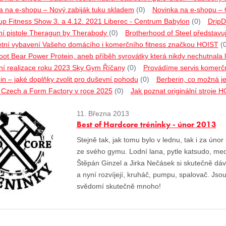
a na e-shopu – Nový zabiják tuku skladem
(0)
Novinka na e-shopu –
p Fitness Show 3. a 4.12. 2021 Liberec - Centrum Babylon
(0)
DripD
í pistole Theragun by Therabody
(0)
Brotherhood of Steel představu
tní vybavení Vašeho domácího i komerčního fitness značkou HOIST
(
ot Bear Power Protein, aneb příběh syrovátky která nikdy nechutnala l
ní realizace roku 2023 Sky Gym Říčany
(0)
Provádíme servis komerčn
n – jaké doplňky zvolit pro duševní pohodu
(0)
Berberin, co možná ješ
o Czech a Form Factory v roce 2025
(0)
Jak poznat originální stroje 
11. Března 2013
Best of Hardcore tréninky - únor 2013
Stejně tak, jak tomu bylo v lednu, tak i za únor 
ze svého gymu. Lodní lana, pytle katsudo, med
Štěpán Ginzel a Jirka Nečásek si skutečně dáv
a nyní rozvíjejí, kruháč, pumpu, spalovač. Jsou
svědomí skutečně mnoho!