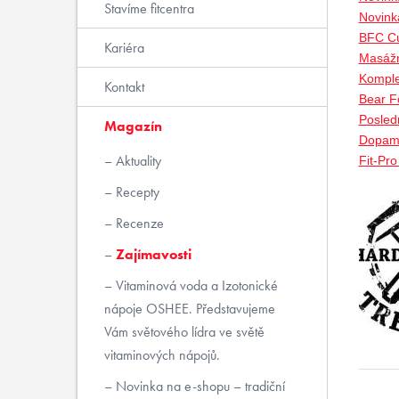
Stavíme fitcentra
Novink
BFC Cu
Kariéra
Masážn
Komple
Kontakt
Bear Fo
Posled
Magazín
Dopami
Aktuality
Fit-Pr
Recepty
Recenze
Zajímavosti
Vitaminová voda a Izotonické
nápoje OSHEE. Představujeme
Vám světového lídra ve světě
vitaminových nápojů.
Novinka na e-shopu – tradiční