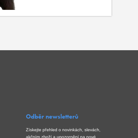
Odběr newsletterů
Získejte přehled o novinkách, slevách,
akčním zboží a upozornění na nové