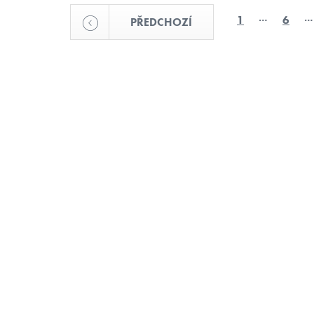
…
…
1
6
PŘEDCHOZÍ