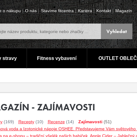
e o nákupu
O nás
Stavíme fitcentra
Kariéra
Kontakt
Magazín
 stravy
Fitness vybavení
OUTLET OBLEČ
GAZÍN - ZAJÍMAVOSTI
ty
(169)
Recepty
(10)
Recenze
(14)
Zajímavosti
(51)
nová voda a Izotonické nápoje OSHEE. Představujeme Vám světového lí
 na e-shopu – tradiční všelék našich babiček. Apple Cider – Jablečný 