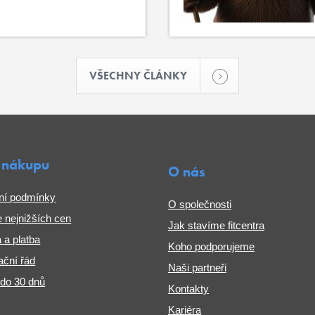
VŠECHNY ČLÁNKY
 nákupu
O nás
ní podmínky
O společnosti
 nejnižších cen
Jak stavíme fitcentra
 a platba
Koho podporujeme
ční řád
Naši partneři
 do 30 dnů
Kontakty
Kariéra