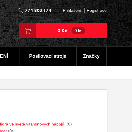
774 803 174
Přihlášení
Registrace
0 Kč
0 ks
ENÍ
Posilovací stroje
Značky
dra ve světě vitaminových nápojů.
(0)
ocet
(0)