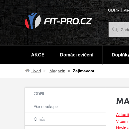
GDPR
Vš
AKCE
Domácí cvičení
Doplňky
Úvod
Magazín
Zajímavosti
GDPR
MA
Vše o nákupu
Aktuali
O nás
Vitami
Novinka