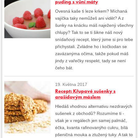
puding s vůní máty
Ovesná kaše ti leze krkem? Míchaná
vajíčka taky nemůžeš ani vidět? A z
šunky na knäcku máš naježený všechny
chlupy? Tak to se ti šikne náš nový
snídaňový recept, který jsme si pro tebe
přichystali. Zvládne ho i kočkodan se
zavázanýma očima, takže pokud máš
jindy z vařečky respekt, tady se není
čeho bát.
19. Května 2017
Recept: Křupavé sušenky s
arašídovým máslem
Hledáš vhodnou alternativu nezdravých
sušenek z obchodů? Rozumíme ti -
však je v regálech jen samej palmáč,
éčka, kvanta rafinovanýho cukru, bílá
pšeničná mouka a ztužený tuky. A tak to