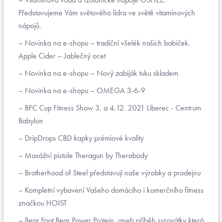
Představujeme Vám světového lídra ve světě vitaminových
nápojů.
Novinka na e-shopu – tradiční všelék našich babiček.
Apple Cider – Jablečný ocet
Novinka na e-shopu – Nový zabiják tuku skladem
Novinka na e-shopu – OMEGA 3-6-9
BFC Cup Fitness Show 3. a 4.12. 2021 Liberec - Centrum
Babylon
DripDrops CBD kapky prémiové kvality
Masážní pistole Theragun by Therabody
Brotherhood of Steel představují naše výrobky a prodejnu
Kompletní vybavení Vašeho domácího i komerčního fitness
značkou HOIST
Bear Foot Bear Power Protein, aneb příběh syrovátky která