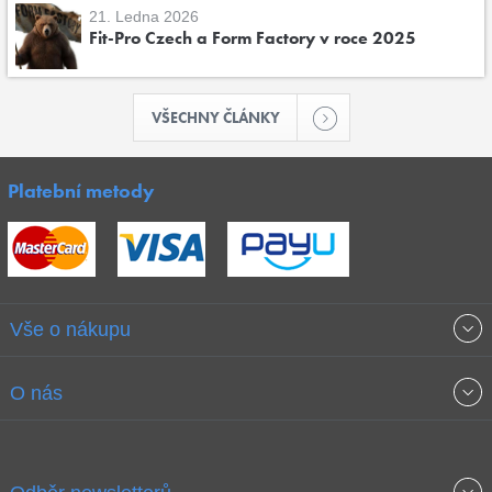
21. Ledna 2026
Fit-Pro Czech a Form Factory v roce 2025
VŠECHNY ČLÁNKY
Platební metody
Vše o nákupu
Obchodní podmínky
O nás
Garance nejnižších cen
O společnosti