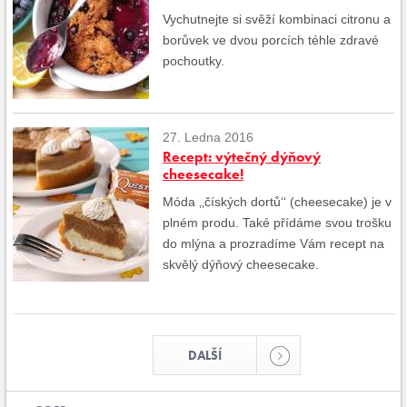
Vychutnejte si svěží kombinaci citronu a
borůvek ve dvou porcích téhle zdravé
pochoutky.
27. Ledna 2016
Recept: výtečný dýňový
cheesecake!
Móda ‚‚číských dortů‘‘ (cheesecake) je v
plném produ. Také přídáme svou trošku
do mlýna a prozradíme Vám recept na
skvělý dýňový cheesecake.
DALŠÍ