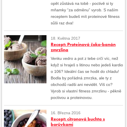
opět zůstává na tobě - poctivě si ty
mňamky “za odměnu” vyrob. S naším
receptem budeš mít proteinové fitness
sůši raz dva!
18. Května 2017
Recept: Proteinová čoko-banán
zmrzlina
Venku vedro a pot z tebe crčí víc, než
když si hraješ s litinou nebo jedeš kardio
o 106? Ideální čas se hodit do chladu!
Bodla by pořádná zmrzka, ale ty z
obchodů radši ani nevidět. Víš co?
Vyrob si vlastní fitness zmrzlinu - pěkně
poctivou a proteinovou.
16. Března 2016
Recept: citronová buchta s
borůvkami