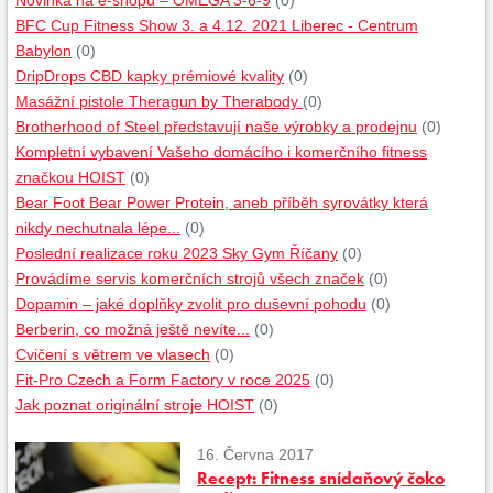
Novinka na e-shopu – OMEGA 3-6-9
(0)
BFC Cup Fitness Show 3. a 4.12. 2021 Liberec - Centrum
Babylon
(0)
DripDrops CBD kapky prémiové kvality
(0)
Masážní pistole Theragun by Therabody
(0)
Brotherhood of Steel představují naše výrobky a prodejnu
(0)
Kompletní vybavení Vašeho domácího i komerčního fitness
značkou HOIST
(0)
Bear Foot Bear Power Protein, aneb příběh syrovátky která
nikdy nechutnala lépe...
(0)
Poslední realizace roku 2023 Sky Gym Říčany
(0)
Provádíme servis komerčních strojů všech značek
(0)
Dopamin – jaké doplňky zvolit pro duševní pohodu
(0)
Berberin, co možná ještě nevíte...
(0)
Cvičení s větrem ve vlasech
(0)
Fit-Pro Czech a Form Factory v roce 2025
(0)
Jak poznat originální stroje HOIST
(0)
16. Června 2017
Recept: Fitness snídaňový čoko