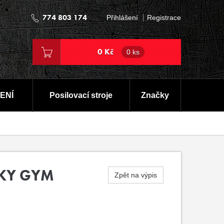
774 803 174
Přihlášení
Registrace
0 Kč
0 ks
ENÍ
Posilovací stroje
Značky
SKY GYM
Zpět na výpis