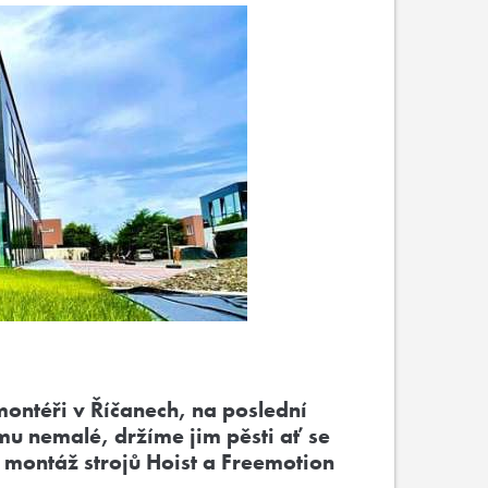
montéři v Říčanech, na poslední
u nemalé, držíme jim pěsti ať se
 montáž strojů Hoist a Freemotion