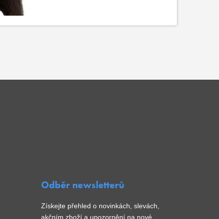
Odběr newsletterů
Získejte přehled o novinkách, slevách,
akčním zboží a upozornění na nové