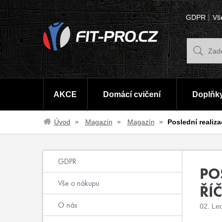
GDPR
Vš
AKCE
Domácí cvičení
Doplňky
Úvod
Magazín
Magazín
Poslední realiz
GDPR
PO
Vše o nákupu
ŘÍ
O nás
02. Le