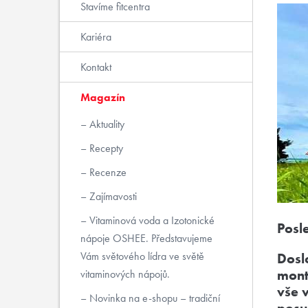
Stavíme fitcentra
Kariéra
Kontakt
Magazín
Aktuality
Recepty
Recenze
Zajímavosti
Vitaminová voda a Izotonické
Posl
nápoje OSHEE. Představujeme
Vám světového lídra ve světě
Dosl
mont
vitaminových nápojů.
vše 
Novinka na e-shopu – tradiční