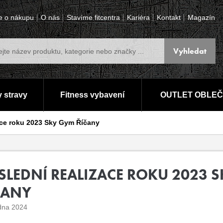
e o nákupu
O nás
Stavíme fitcentra
Kariéra
Kontakt
Magazín
 stravy
Fitness vybavení
OUTLET OBLEČ
ace roku 2023 Sky Gym Říčany
SLEDNÍ REALIZACE ROKU 2023 
ČANY
dna 2024