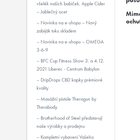
posu
všelék našich babiček. Apple Cider
– Jablečný ocet
Mimo
ochu
Novinka na e-shopu – Nový
zabiják tuku skladem
Novinka na e-shopu – OMEGA
3-6-9
BFC Cup Fitness Show 3. a 4.12.
2021 Liberec - Centrum Babylon
DripDrops CBD kapky prémiové
kvality
Masážní pistole Theragun by
Therabody
Brotherhood of Steel představují
naše výrobky a prodejnu
Kompletní vybavení Vašeho