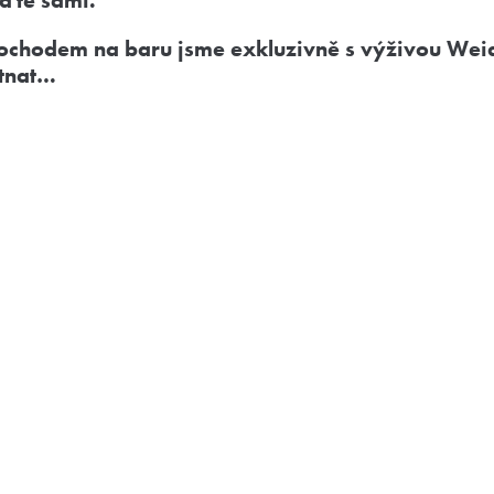
ďte sami.
chodem na baru jsme exkluzivně s výživou Weide
tnat…