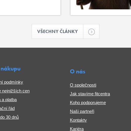
VŠECHNY ČLÁNKY
 nákupu
O nás
ní podmínky
O společnosti
 nejnižších cen
Jak stavíme fitcentra
 a platba
Koho podporujeme
ční řád
Naši partneři
 do 30 dnů
Kontakty
Kariéra