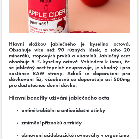
Hlavní složkou jablečného je kyselina octová.
Obsahuje více než 90 různých látek, z toho 20
minerálů, stopových prvků a vitamínů. Jablečný ocet
obsahuje 5 % kyseliny octové. Vzhledem k tomu, že
se jablečný ocet tepelně neupravuje, je vhodný i pro
zastánce RAW stravy. Ačkoli se doporučení pro
dávkování liší, všeobecně se doporučuje asi 500mg
pro dostatečnou denní dávku.
Hlavní benefity užívání jablečného octa
antimikrobiální a antioxidační účinky
zmírnění příznaků artritidy
obnovení acidobazické rovnováhy v organizmu