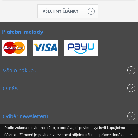
VŠECHNY ČLÁNKY
Platební metody
Vše o nákupu
Obchodní podmínky
O nás
Garance nejnižších cen
O společnosti
Odběr newsletterů
Doprava a platba
Jak stavíme fitcentra
Podle zákona o evidenci tržeb je prodávající povinen vystavit kupujícímu
Získejte přehled o novinkách, slevách, akčním zboží a upozornění
účtenku. Zároveň je povinen zaevidovat přijatou tržbu u správce daně online,
Reklamační řád