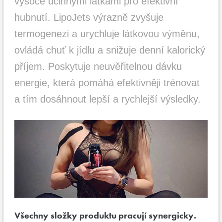
vysoce účinnými látkami pro efektivní
hubnutí. LipoJets výrazně zvyšuje
termogenezi a urychluje látkovou výměnu,
ovládá chuť k jídlu a snižuje denní kalorický
příjem. Poskytuje neuvěřitelnou dávku
energie, která pomáhá efektivněji trénovat
a tím dosáhnout lepší a rychlejší výsledky.
Všechny složky produktu pracují synergicky.