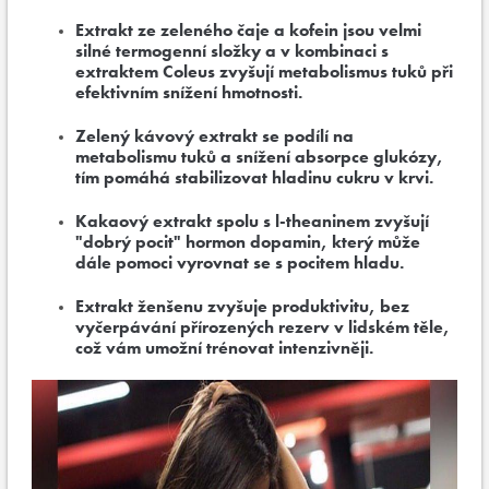
Extrakt ze zeleného čaje a kofein jsou velmi
silné termogenní složky a v kombinaci s
extraktem Coleus zvyšují metabolismus tuků při
efektivním snížení hmotnosti.
Zelený kávový extrakt se podílí na
metabolismu tuků a snížení absorpce glukózy,
tím pomáhá stabilizovat hladinu cukru v krvi.
Kakaový extrakt spolu s l-theaninem zvyšují
"dobrý pocit" hormon dopamin, který může
dále pomoci vyrovnat se s pocitem hladu.
Extrakt ženšenu zvyšuje produktivitu, bez
vyčerpávání přírozených rezerv v lidském těle,
což vám umožní trénovat intenzivněji.