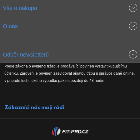
Vše o nákupu
Obchodní podmínky
O nás
Garance nejnižších cen
O společnosti
Odběr newsletterů
Doprava a platba
Jak stavíme fitcentra
Podle zákona o evidenci tržeb je prodávající povinen vystavit kupujícímu
Získejte přehled o novinkách, slevách, akčním zboží a upozornění
účtenku. Zároveň je povinen zaevidovat přijatou tržbu u správce daně online,
Reklamační řád
Koho podporujeme
na nové články v magazínu!
v případě technického výpadku pak nejpozději do 48 hodin.
Vrácení do 30 dnů
Naši partneři
Zákazníci nás mají rádi
Kontakty
Kariéra