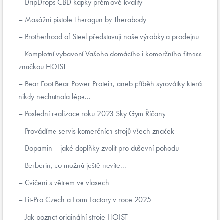
DripDrops CBD kapky prémiové kvality
Masážní pistole Theragun by Therabody
Brotherhood of Steel představují naše výrobky a prodejnu
Kompletní vybavení Vašeho domácího i komerčního fitness
značkou HOIST
Bear Foot Bear Power Protein, aneb příběh syrovátky která
nikdy nechutnala lépe...
Poslední realizace roku 2023 Sky Gym Říčany
Provádíme servis komerčních strojů všech značek
Dopamin – jaké doplňky zvolit pro duševní pohodu
Berberin, co možná ještě nevíte...
Cvičení s větrem ve vlasech
Fit-Pro Czech a Form Factory v roce 2025
Jak poznat originální stroje HOIST