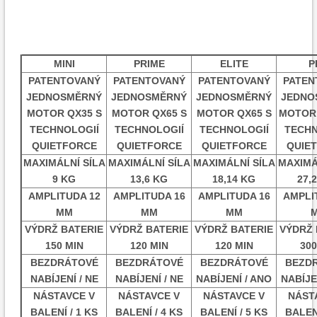
MINI
PRIME
ELITE
P
PATENTOVANÝ
PATENTOVANÝ
PATENTOVANÝ
PATEN
JEDNOSMĚRNÝ
JEDNOSMĚRNÝ
JEDNOSMĚRNÝ
JEDNO
MOTOR QX35 S
MOTOR QX65 S
MOTOR QX65 S
MOTOR 
TECHNOLOGIÍ
TECHNOLOGIÍ
TECHNOLOGIÍ
TECHN
QUIETFORCE
QUIETFORCE
QUIETFORCE
QUIE
MAXIMÁLNÍ SÍLA
MAXIMÁLNÍ SÍLA
MAXIMÁLNÍ SÍLA
MAXIMÁ
9 KG
13,6 KG
18,14 KG
27,
AMPLITUDA 12
AMPLITUDA 16
AMPLITUDA 16
AMPLI
MM
MM
MM
VÝDRŽ BATERIE
VÝDRŽ BATERIE
VÝDRŽ BATERIE
VÝDRŽ 
150 MIN
120 MIN
120 MIN
300
BEZDRÁTOVÉ
BEZDRÁTOVÉ
BEZDRÁTOVÉ
BEZD
NABÍJENÍ / NE
NABÍJENÍ / NE
NABÍJENÍ / ANO
NABÍJE
NÁSTAVCE V
NÁSTAVCE V
NÁSTAVCE V
NÁST
BALENÍ / 1 KS
BALENÍ / 4 KS
BALENÍ / 5 KS
BALENÍ