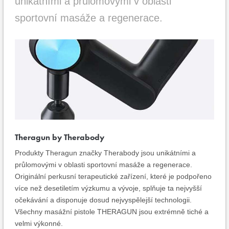
unikátními a průlomovými v oblasti
sportovní masáže a regenerace.
Theragun by Therabody
Produkty Theragun značky Therabody jsou unikátními a
průlomovými v oblasti sportovní masáže a regenerace.
Originální perkusní terapeutické zařízení, které je podpořeno
více než desetiletím výzkumu a vývoje, splňuje ta nejvyšší
očekávání a disponuje dosud nejvyspělejší technologii.
Všechny masážní pistole THERAGUN jsou extrémně tiché a
velmi výkonné.