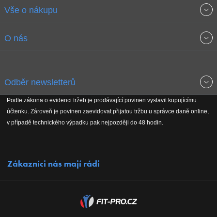
Vše o nákupu
Obchodní podmínky
O nás
Garance nejnižších cen
O společnosti
Odběr newsletterů
Doprava a platba
Jak stavíme fitcentra
Podle zákona o evidenci tržeb je prodávající povinen vystavit kupujícímu
Získejte přehled o novinkách, slevách, akčním zboží a upozornění
účtenku. Zároveň je povinen zaevidovat přijatou tržbu u správce daně online,
Reklamační řád
Koho podporujeme
na nové články v magazínu!
v případě technického výpadku pak nejpozději do 48 hodin.
Vrácení do 30 dnů
Naši partneři
Zákazníci nás mají rádi
Kontakty
Kariéra