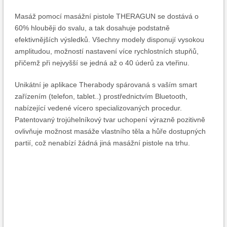
Masáž pomocí masážní pistole THERAGUN se dostává o
60% hlouběji do svalu, a tak dosahuje podstatně
efektivnějších výsledků. Všechny modely disponují vysokou
amplitudou, možností nastavení více rychlostních stupňů,
přičemž při nejvyšší se jedná až o 40 úderů za vteřinu.
Unikátní je aplikace Therabody spárovaná s vaším smart
zařízením (telefon, tablet..) prostřednictvím Bluetooth,
nabízející vedené vícero specializovaných procedur.
Patentovaný trojúhelníkový tvar uchopení výrazně pozitivně
ovlivňuje možnost masáže vlastního těla a hůře dostupných
partií, což nenabízí žádná jiná masážní pistole na trhu.