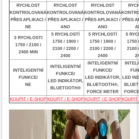
RYCHLOST
RYCHLOST
RYCHLOST
RYC
KONTROLOVANÁ
KONTROLOVANÁ
KONTROLOVANÁ
KONTR
PŘES APLIKACI /
PŘES APLIKACI /
PŘES APLIKACI /
PŘES AP
NE
ANO
ANO
A
5 RYCHLOSTÍ
5 RYCHLOSTÍ
5 RYC
3 RYCHLOSTI
1750 / 1900 /
1750 / 1900 /
1750 /
1750 / 2100 /
2100 / 2200 /
2100 / 2200 /
2100 /
2400 MIN
2400
2400
2
INTELIGENTNÍ
INTEL
INTELIGENTNÍ
INTELIGENTNÍ
FUNKCE/
FUN
FUNKCE/
FUNKCE/
LED INDIKÁTOR,
LED IN
LED INDIKÁTOR,
NE
BLUETOOTH®,
BLUET
BLUETOOTH®
FORCE METER
FORCE
KOUPIT / E-SHOP
KOUPIT / E-SHOP
KOUPIT / E-SHOP
KOUPIT 