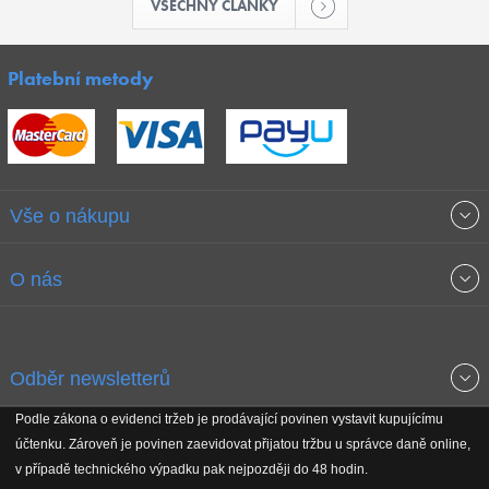
VŠECHNY ČLÁNKY
Platební metody
Vše o nákupu
Obchodní podmínky
O nás
Garance nejnižších cen
O společnosti
Odběr newsletterů
Doprava a platba
Jak stavíme fitcentra
Podle zákona o evidenci tržeb je prodávající povinen vystavit kupujícímu
Získejte přehled o novinkách, slevách, akčním zboží a upozornění
účtenku. Zároveň je povinen zaevidovat přijatou tržbu u správce daně online,
Reklamační řád
Koho podporujeme
na nové články v magazínu!
v případě technického výpadku pak nejpozději do 48 hodin.