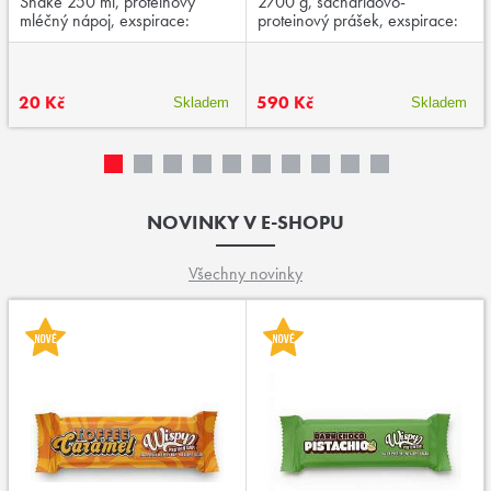
Shake 250 ml, proteinový
2700 g, sacharidovo-
mléčný nápoj, exspirace:
proteinový prášek, exspirace:
03/2026
04/2026
20 Kč
590 Kč
Skladem
Skladem
NOVINKY V E-SHOPU
Všechny novinky