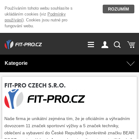
Používáním tohoto webu souhlasíte s
ROZUMÍM
ukládáním cookies (viz
Podmínky
používání
). Cookies jsou nutné pro
fungování webu.
GDPR
Vše o nákupu
Přihlášení
Registrace
Kategorie
O nás
Stavíme fitcentra
AKCE
Domácí cvičení
FIT-PRO CZECH S.R.O.
Kariéra
Kontakt
Doplňky stravy
Fitness vybavení
Magazín
OUTLET OBLEČENÍ
Posilovací stroje
Naše firma je unikátní zejména tím, že je oficiálním a výhradním
dovozcem 11 značek sportovní výživy a 5 značek techniky,
oblečení a vybavení do České Republiky (konkrétně značku BEAR
Značky