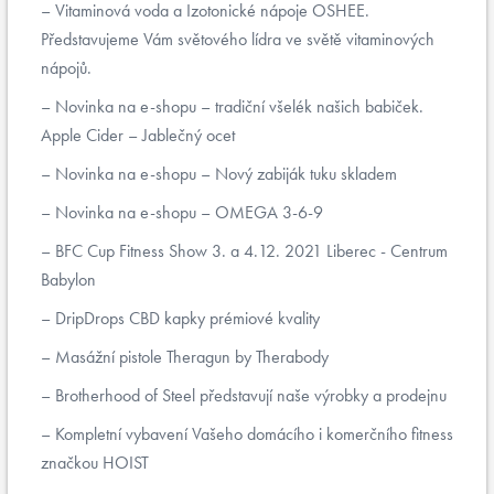
Vitaminová voda a Izotonické nápoje OSHEE.
Představujeme Vám světového lídra ve světě vitaminových
nápojů.
Novinka na e-shopu – tradiční všelék našich babiček.
Apple Cider – Jablečný ocet
Novinka na e-shopu – Nový zabiják tuku skladem
Novinka na e-shopu – OMEGA 3-6-9
BFC Cup Fitness Show 3. a 4.12. 2021 Liberec - Centrum
Babylon
DripDrops CBD kapky prémiové kvality
Masážní pistole Theragun by Therabody
Brotherhood of Steel představují naše výrobky a prodejnu
Kompletní vybavení Vašeho domácího i komerčního fitness
značkou HOIST