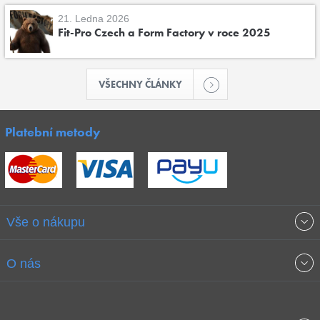
21. Ledna 2026
Fit-Pro Czech a Form Factory v roce 2025
VŠECHNY ČLÁNKY
Platební metody
Vše o nákupu
Obchodní podmínky
O nás
Garance nejnižších cen
O společnosti