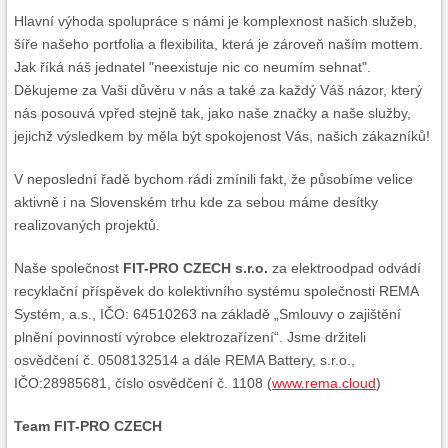
Hlavní výhoda spolupráce s námi je komplexnost našich služeb,
šíře našeho portfolia a flexibilita, která je zároveň naším mottem.
Jak říká náš jednatel "neexistuje nic co neumím sehnat".
Děkujeme za Vaši důvěru v nás a také za každý Váš názor, který
nás posouvá vpřed stejně tak, jako naše značky a naše služby,
jejichž výsledkem by měla být spokojenost Vás, našich zákazníků!
V neposlední řadě bychom rádi zmínili fakt, že působíme velice
aktivně i na Slovenském trhu kde za sebou máme desítky
realizovaných projektů.
Naše společnost
FIT-PRO CZECH s.r.o.
za elektroodpad odvádí
recyklační příspěvek do kolektivního systému společnosti REMA
Systém, a.s., IČO: 64510263 na základě „Smlouvy o zajištění
plnění povinností výrobce elektrozařízení“. Jsme držiteli
osvědčení č. 0508132514 a dále REMA Battery, s.r.o.,
IČO:28985681, číslo osvědčení č. 1108 (
www.rema.cloud
)
Team FIT-PRO CZECH