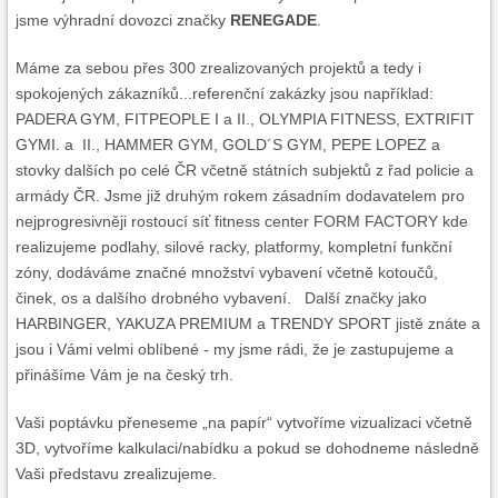
jsme výhradní dovozci značky
RENEGADE
.
Máme za sebou přes 300 zrealizovaných projektů a tedy i
spokojených zákazníků...referenční zakázky jsou například:
PADERA GYM, FITPEOPLE I a II., OLYMPIA FITNESS, EXTRIFIT
GYMI. a II., HAMMER GYM, GOLD´S GYM, PEPE LOPEZ a
stovky dalších po celé ČR včetně státních subjektů z řad policie a
armády ČR. Jsme již druhým rokem zásadním dodavatelem pro
nejprogresivněji rostoucí síť fitness center FORM FACTORY kde
realizujeme podlahy, silové racky, platformy, kompletní funkční
zóny, dodáváme značné množství vybavení včetně kotoučů,
činek, os a dalšího drobného vybavení. Další značky jako
HARBINGER, YAKUZA PREMIUM a TRENDY SPORT jistě znáte a
jsou i Vámi velmi oblíbené - my jsme rádi, že je zastupujeme a
přinášíme Vám je na český trh.
Vaši poptávku přeneseme „na papír“ vytvoříme vizualizaci včetně
3D, vytvoříme kalkulaci/nabídku a pokud se dohodneme následně
Vaši představu zrealizujeme.