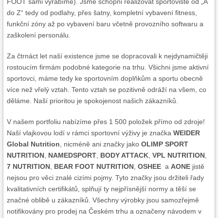
FOOT sami vyrábíme). Jsme schopni realizovat sportoviště od „A
do Z“ tedy od podlahy, přes šatny, kompletní vybavení fitness,
funkční zóny až po vybavení baru včetně provozního softwaru a
zaškolení personálu.
Za čtrnáct let naší existence jsme se dopracovali k nejdynamičtěji
rostoucím firmám podobné kategorie na trhu. Všichni jsme aktivní
sportovci, máme tedy ke sportovním doplňkům a sportu obecně
více než vřelý vztah. Tento vztah se pozitivně odráží na všem, co
děláme. Naší prioritou je spokojenost našich zákazníků.
V našem portfoliu nabízíme přes 1 500 položek přímo od zdroje!
Naší vlajkovou lodí v rámci sportovní výživy je značka
WEIDER
Global Nutrition
, nicméně ani značky jako
OLIMP SPORT
NUTRITION
,
NAMEDSPORT
,
BODY ATTACK
,
VPL NUTRITION
,
7 NUTRITION
,
BEAR FOOT NUTRITION
,
OSHEE
a
AONE
jistě
nejsou pro věci znalé cizími pojmy. Tyto značky jsou držiteli řady
kvalitativních certifikátů, splňují ty nejpřísnější normy a těší se
značné oblibě u zákazníků. Všechny výrobky jsou samozřejmě
notifikovány pro prodej na Českém trhu a označeny návodem v