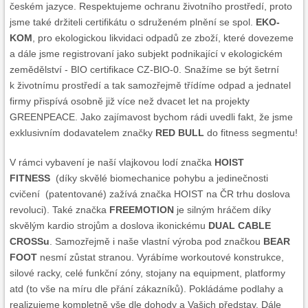
českém jazyce. Respektujeme ochranu životního prostředí, proto
jsme také držiteli certifikátu o sdruženém plnění se spol.
EKO-
KOM
, pro ekologickou likvidaci odpadů ze zboží, které dovezeme
a dále jsme registrovaní jako subjekt podnikající v ekologickém
zemědělství - BIO certifikace CZ-BIO-0. Snažíme se být šetrní
k životnímu prostředí a tak samozřejmě třídíme odpad a jednatel
firmy přispívá osobně již více než dvacet let na projekty
GREENPEACE. Jako zajímavost bychom rádi uvedli fakt, že jsme
exklusivním dodavatelem značky
RED BULL
do fitness segmentu!
V rámci vybavení je naší vlajkovou lodí značka
HOIST
FITNESS
(díky skvělé biomechanice pohybu a jedinečnosti
cvičení (patentované) zažívá značka HOIST na ČR trhu doslova
revoluci). Také značka
FREEMOTION
je silným hráčem díky
skvělým kardio strojům a doslova ikonickému
DUAL CABLE
CROSSu
. Samozřejmě i naše vlastní výroba pod značkou
BEAR
FOOT
nesmí zůstat stranou. Vyrábíme workoutové konstrukce,
silové racky, celé funkční zóny, stojany na equipment, platformy
atd (to vše na míru dle přání zákazníků). Pokládáme podlahy a
realizujeme kompletně vše dle dohody a Vašich představ. Dále