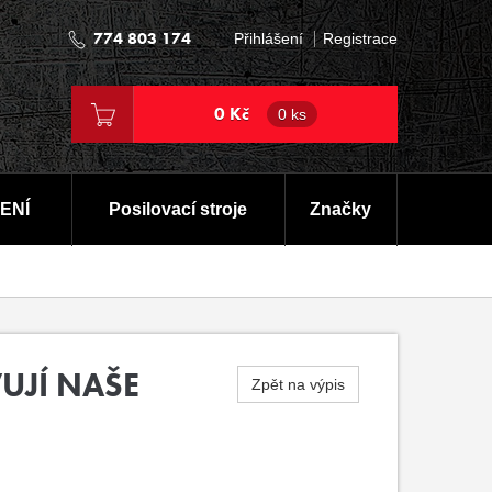
774 803 174
Přihlášení
Registrace
0 Kč
0 ks
ENÍ
Posilovací stroje
Značky
UJÍ NAŠE
Zpět na výpis