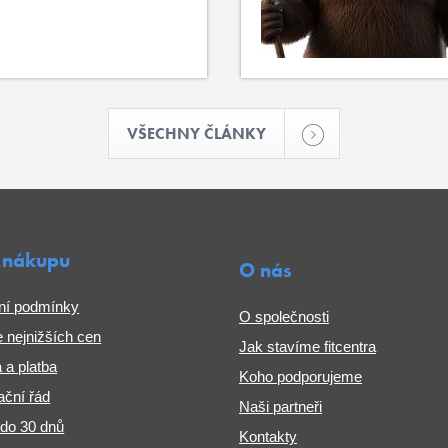
VŠECHNY ČLÁNKY
 nákupu
O nás
ní podmínky
O společnosti
 nejnižších cen
Jak stavíme fitcentra
 a platba
Koho podporujeme
ční řád
Naši partneři
 do 30 dnů
Kontakty