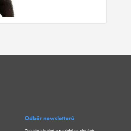
Odběr newsletterů
Získejte přehled o novinkách, slevách,