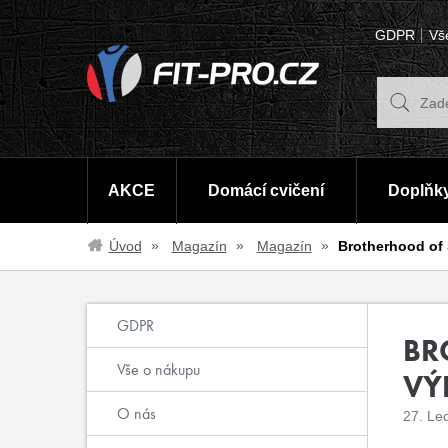
GDPR
Vš
AKCE
Domácí cvičení
Doplňky
Úvod
Magazín
Magazín
Brotherhood of 
GDPR
BR
Vše o nákupu
VÝ
O nás
27. Le