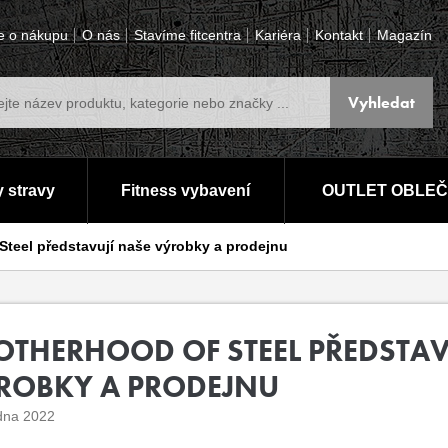
e o nákupu
O nás
Stavíme fitcentra
Kariéra
Kontakt
Magazín
 stravy
Fitness vybavení
OUTLET OBLEČ
Steel představují naše výrobky a prodejnu
OTHERHOOD OF STEEL PŘEDSTAV
ROBKY A PRODEJNU
dna 2022