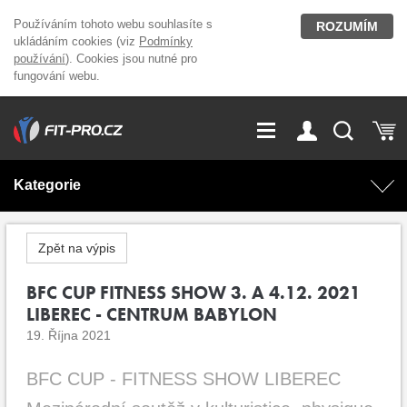
Používáním tohoto webu souhlasíte s
ROZUMÍM
ukládáním cookies (viz
Podmínky
používání
). Cookies jsou nutné pro
fungování webu.
GDPR
Vše o nákupu
Přihlášení
Registrace
Kategorie
O nás
Stavíme fitcentra
AKCE
Domácí cvičení
Zpět na výpis
Kariéra
Kontakt
Doplňky stravy
BFC CUP FITNESS SHOW 3. A 4.12. 2021
Fitness vybavení
LIBEREC - CENTRUM BABYLON
Magazín
19. Října 2021
OUTLET OBLEČENÍ
Posilovací stroje
BFC CUP - FITNESS SHOW LIBEREC
Značky