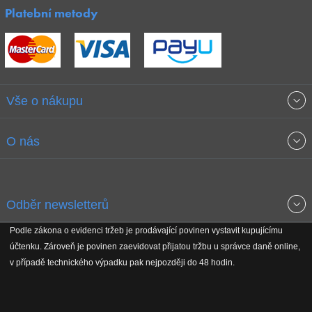
Platební metody
Vše o nákupu
Obchodní podmínky
O nás
Garance nejnižších cen
O společnosti
Odběr newsletterů
Doprava a platba
Jak stavíme fitcentra
Podle zákona o evidenci tržeb je prodávající povinen vystavit kupujícímu
Získejte přehled o novinkách, slevách, akčním zboží a upozornění
účtenku. Zároveň je povinen zaevidovat přijatou tržbu u správce daně online,
Reklamační řád
Koho podporujeme
na nové články v magazínu!
v případě technického výpadku pak nejpozději do 48 hodin.
Vrácení do 30 dnů
Naši partneři