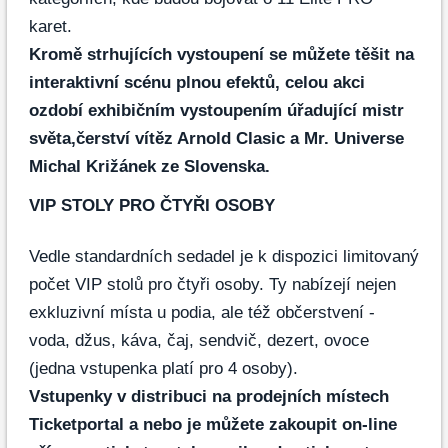
karet.
Kromě strhujících vystoupení se můžete těšit na
interaktivní scénu plnou efektů, celou akci
ozdobí exhibičním vystoupením úřadující mistr
světa,čerství vítěz Arnold Clasic a Mr. Universe
Michal Križánek ze Slovenska.
VIP STOLY PRO ČTYŘI OSOBY
Vedle standardních sedadel je k dispozici limitovaný
počet VIP stolů pro čtyři osoby. Ty nabízejí nejen
exkluzivní místa u podia, ale též občerstvení -
voda, džus, káva, čaj, sendvič, dezert, ovoce
(jedna vstupenka platí pro 4 osoby).
Vstupenky v distribuci na prodejních místech
Ticketportal a nebo je můžete zakoupit on-line