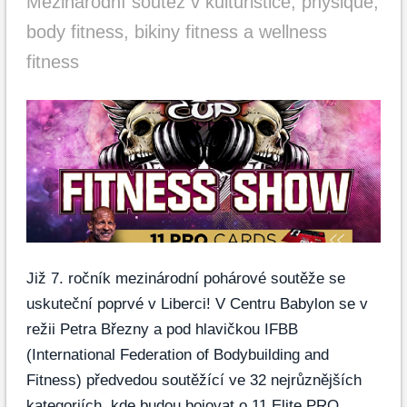
Mezinárodní soutěž v kulturistice, physique,
body fitness, bikiny fitness a wellness
fitness
Již 7. ročník mezinárodní pohárové soutěže se
uskuteční poprvé v Liberci! V Centru Babylon se v
režii Petra Březny a pod hlavičkou IFBB
(International Federation of Bodybuilding and
Fitness) předvedou soutěžící ve 32 nejrůznějších
kategoriích, kde budou bojovat o 11 Elite PRO